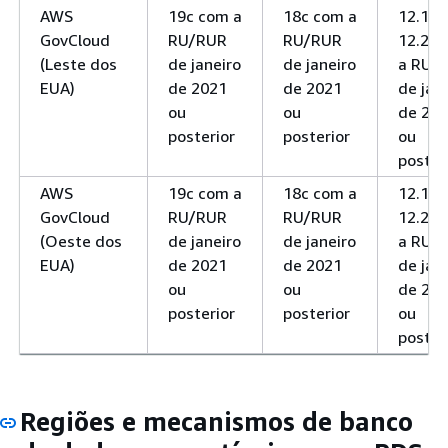
AWS
19c com a
18c com a
12.1 e
GovCloud
RU/RUR
RU/RUR
12.2 c
(Leste dos
de janeiro
de janeiro
a RU/
EUA)
de 2021
de 2021
de jan
ou
ou
de 20
posterior
posterior
ou
poster
AWS
19c com a
18c com a
12.1 e
GovCloud
RU/RUR
RU/RUR
12.2 c
(Oeste dos
de janeiro
de janeiro
a RU/
EUA)
de 2021
de 2021
de jan
ou
ou
de 20
posterior
posterior
ou
poster
Regiões e mecanismos de banco