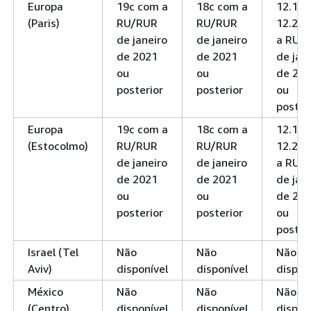
Europa
19c com a
18c com a
12.1 e
(Paris)
RU/RUR
RU/RUR
12.2 c
de janeiro
de janeiro
a RU/
de 2021
de 2021
de jan
ou
ou
de 20
posterior
posterior
ou
poster
Europa
19c com a
18c com a
12.1 e
(Estocolmo)
RU/RUR
RU/RUR
12.2 c
de janeiro
de janeiro
a RU/
de 2021
de 2021
de jan
ou
ou
de 20
posterior
posterior
ou
poster
Israel (Tel
Não
Não
Não
Aviv)
disponível
disponível
dispon
México
Não
Não
Não
(Centro)
disponível
disponível
dispon