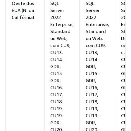
Oeste dos
SQL
SQL
SQL
EUA (N. da
Server
Server
Serv
Califórnia)
2022
2022
202
Enterprise,
Enterprise,
Ente
Standard
Standard
Stan
ou Web,
ou Web,
Deve
com CU9,
com CU9,
ou W
CU13,
CU13,
com
CU14-
CU14-
CU1
GDR,
GDR,
CU1
CU15-
CU15-
GDR
GDR,
GDR,
CU1
CU16,
CU16,
GDR
CU17,
CU17,
CU1
CU18,
CU18,
CU1
CU19,
CU19,
CU1
CU19-
CU19-
CU1
GDR,
GDR,
CU1
CU20-
CU20-
GDR