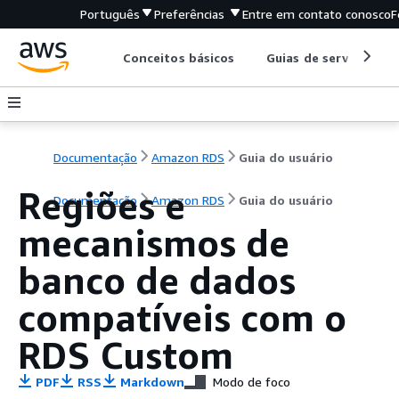
Português
Preferências
Entre em contato conosco
F
Conceitos básicos
Guias de serviço
Documentação
Amazon RDS
Guia do usuário
Regiões e
Documentação
Amazon RDS
Guia do usuário
mecanismos de
banco de dados
compatíveis com o
RDS Custom
PDF
RSS
Markdown
Modo de foco