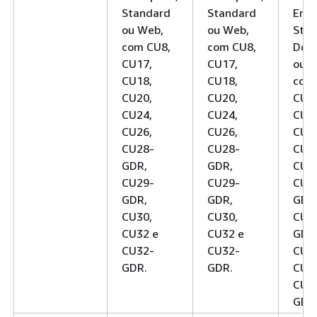
Standard
Standard
Ente
ou Web,
ou Web,
Stan
com CU8,
com CU8,
Deve
CU17,
CU17,
ou W
CU18,
CU18,
com
CU20,
CU20,
CU1
CU24,
CU24,
CU1
CU26,
CU26,
CU2
CU28-
CU28-
CU2
GDR,
GDR,
CU2
CU29-
CU29-
CU2
GDR,
GDR,
GDR
CU30,
CU30,
CU2
CU32 e
CU32 e
GDR
CU32-
CU32-
CU3
GDR.
GDR.
CU3
CU3
GDR