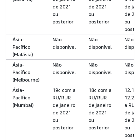
de 2021
de 2021
de jan
ou
ou
de 20
posterior
posterior
ou
poster
Ásia-
Não
Não
Não
Pacífico
disponível
disponível
dispon
(Malásia)
Ásia-
Não
Não
Não
Pacífico
disponível
disponível
dispon
(Melbourne)
Ásia-
19c com a
18c com a
12.1 e
Pacífico
RU/RUR
RU/RUR
12.2 c
(Mumbai)
de janeiro
de janeiro
a RU/
de 2021
de 2021
de jan
ou
ou
de 20
posterior
posterior
ou
poster