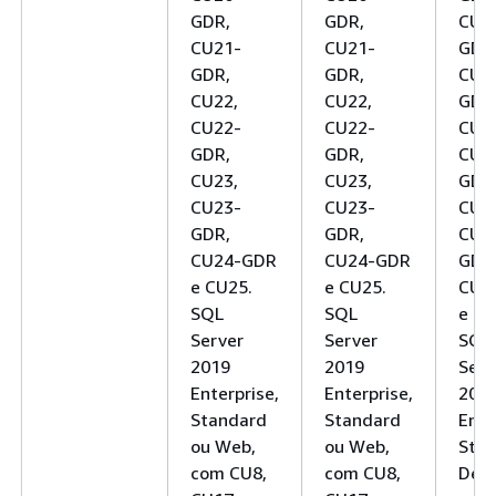
GDR,
GDR,
CU2
CU21-
CU21-
GDR
GDR,
GDR,
CU2
CU22,
CU22,
GDR
CU22-
CU22-
CU2
GDR,
GDR,
CU2
CU23,
CU23,
GDR
CU23-
CU23-
CU2
GDR,
GDR,
CU2
CU24-GDR
CU24-GDR
GDR
e CU25.
e CU25.
CU2
SQL
SQL
e CU
Server
Server
SQL
2019
2019
Serv
Enterprise,
Enterprise,
201
Standard
Standard
Ente
ou Web,
ou Web,
Stan
com CU8,
com CU8,
Deve