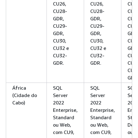
CU26,
CU26,
CU2
CU28-
CU28-
CU2
GDR,
GDR,
CU2
CU29-
CU29-
CU2
GDR,
GDR,
GDR
CU30,
CU30,
CU2
CU32 e
CU32 e
GDR
CU32-
CU32-
CU3
GDR.
GDR.
CU3
CU3
GDR
África
SQL
SQL
SQL
(Cidade do
Server
Server
Serv
Cabo)
2022
2022
202
Enterprise,
Enterprise,
Ente
Standard
Standard
Stan
ou Web,
ou Web,
Deve
com CU9,
com CU9,
ou W