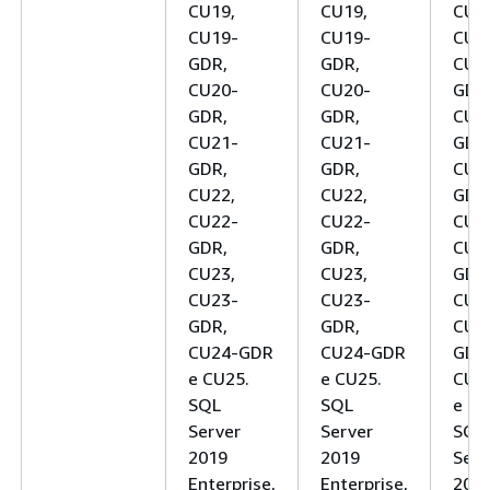
CU19,
CU19,
CU1
CU19-
CU19-
CU1
GDR,
GDR,
CU1
CU20-
CU20-
GDR
GDR,
GDR,
CU2
CU21-
CU21-
GDR
GDR,
GDR,
CU2
CU22,
CU22,
GDR
CU22-
CU22-
CU2
GDR,
GDR,
CU2
CU23,
CU23,
GDR
CU23-
CU23-
CU2
GDR,
GDR,
CU2
CU24-GDR
CU24-GDR
GDR
e CU25.
e CU25.
CU2
SQL
SQL
e CU
Server
Server
SQL
2019
2019
Serv
Enterprise,
Enterprise,
201