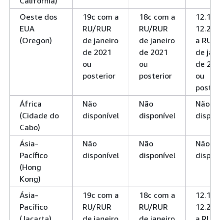
Califórnia)
Oeste dos
19c com a
18c com a
12.1 e
EUA
RU/RUR
RU/RUR
12.2 c
(Oregon)
de janeiro
de janeiro
a RU/
de 2021
de 2021
de jan
ou
ou
de 20
posterior
posterior
ou
poster
África
Não
Não
Não
(Cidade do
disponível
disponível
dispon
Cabo)
Ásia-
Não
Não
Não
Pacífico
disponível
disponível
dispon
(Hong
Kong)
Ásia-
19c com a
18c com a
12.1 e
Pacífico
RU/RUR
RU/RUR
12.2 c
(Jacarta)
de janeiro
de janeiro
a RU/