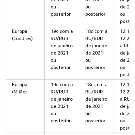
ou
ou
de 20
posterior
posterior
ou
poster
Europa
19c com a
18c com a
12.1 e
(Londres)
RU/RUR
RU/RUR
12.2 c
de janeiro
de janeiro
a RU/
de 2021
de 2021
de jan
ou
ou
de 20
posterior
posterior
ou
poster
Europa
19c com a
18c com a
12.1 e
(Milão)
RU/RUR
RU/RUR
12.2 c
de janeiro
de janeiro
a RU/
de 2021
de 2021
de jan
ou
ou
de 20
posterior
posterior
ou
poster