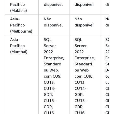
Pacífico
disponível
disponível
disp
(Malásia)
Ásia-
Não
Não
Não
Pacífico
disponível
disponível
disp
(Melbourne)
Ásia-
SQL
SQL
SQL
Pacífico
Server
Server
Serv
(Mumbai)
2022
2022
202
Enterprise,
Enterprise,
Ente
Standard
Standard
Stan
ou Web,
ou Web,
Deve
com CU9,
com CU9,
ou W
CU13,
CU13,
com
CU14-
CU14-
CU1
GDR,
GDR,
CU1
CU15-
CU15-
GDR
GDR,
GDR,
CU1
CU16,
CU16,
GDR