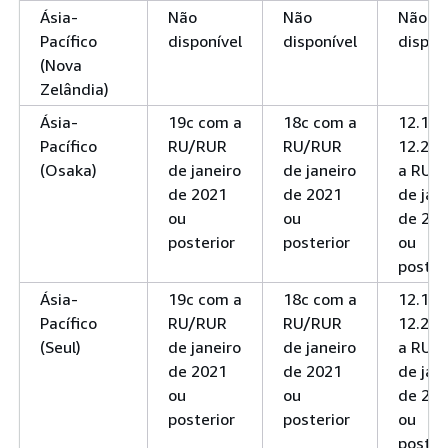
Ásia-
Não
Não
Não
Pacífico
disponível
disponível
dispon
(Nova
Zelândia)
Ásia-
19c com a
18c com a
12.1 e
Pacífico
RU/RUR
RU/RUR
12.2 c
(Osaka)
de janeiro
de janeiro
a RU/
de 2021
de 2021
de jan
ou
ou
de 20
posterior
posterior
ou
poster
Ásia-
19c com a
18c com a
12.1 e
Pacífico
RU/RUR
RU/RUR
12.2 c
(Seul)
de janeiro
de janeiro
a RU/
de 2021
de 2021
de jan
ou
ou
de 20
posterior
posterior
ou
poster