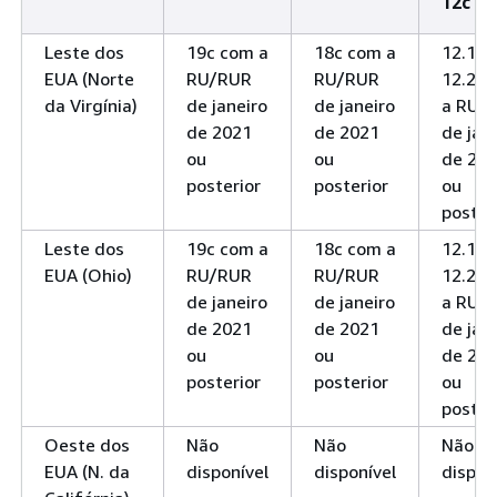
12c
Leste dos
19c com a
18c com a
12.1 e
EUA (Norte
RU/RUR
RU/RUR
12.2 c
da Virgínia)
de janeiro
de janeiro
a RU/
de 2021
de 2021
de jan
ou
ou
de 20
posterior
posterior
ou
poster
Leste dos
19c com a
18c com a
12.1 e
EUA (Ohio)
RU/RUR
RU/RUR
12.2 c
de janeiro
de janeiro
a RU/
de 2021
de 2021
de jan
ou
ou
de 20
posterior
posterior
ou
poster
Oeste dos
Não
Não
Não
EUA (N. da
disponível
disponível
dispon