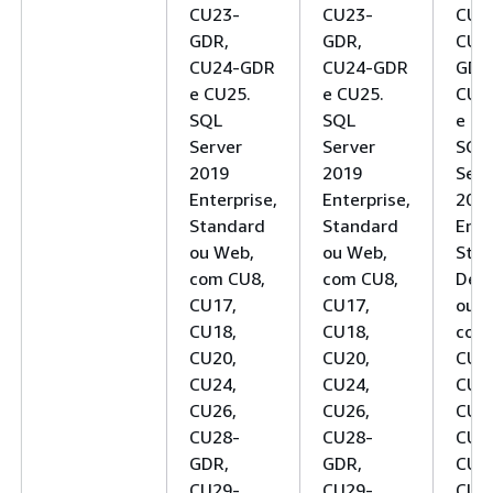
CU23-
CU23-
CU2
GDR,
GDR,
CU2
CU24-GDR
CU24-GDR
GDR
e CU25.
e CU25.
CU2
SQL
SQL
e CU
Server
Server
SQL
2019
2019
Serv
Enterprise,
Enterprise,
201
Standard
Standard
Ente
ou Web,
ou Web,
Stan
com CU8,
com CU8,
Deve
CU17,
CU17,
ou W
CU18,
CU18,
com
CU20,
CU20,
CU1
CU24,
CU24,
CU1
CU26,
CU26,
CU2
CU28-
CU28-
CU2
GDR,
GDR,
CU2
CU29-
CU29-
CU2