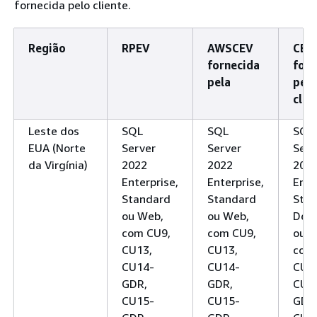
fornecida pelo cliente.
Região
RPEV
AWSCEV
CEV
fornecida
forn
pela
pelo
clie
Leste dos
SQL
SQL
SQL
EUA (Norte
Server
Server
Serv
da Virgínia)
2022
2022
202
Enterprise,
Enterprise,
Ente
Standard
Standard
Stan
ou Web,
ou Web,
Deve
com CU9,
com CU9,
ou W
CU13,
CU13,
com
CU14-
CU14-
CU1
GDR,
GDR,
CU1
CU15-
CU15-
GDR