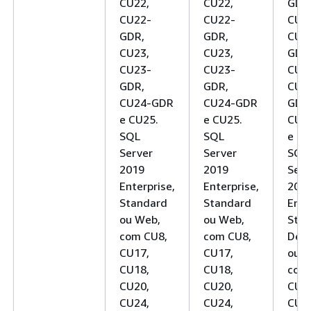
CU22,
CU22,
GDR
CU22-
CU22-
CU2
GDR,
GDR,
CU2
CU23,
CU23,
GDR
CU23-
CU23-
CU2
GDR,
GDR,
CU2
CU24-GDR
CU24-GDR
GDR
e CU25.
e CU25.
CU2
SQL
SQL
e CU
Server
Server
SQL
2019
2019
Serv
Enterprise,
Enterprise,
201
Standard
Standard
Ente
ou Web,
ou Web,
Stan
com CU8,
com CU8,
Deve
CU17,
CU17,
ou W
CU18,
CU18,
com
CU20,
CU20,
CU1
CU24,
CU24,
CU1