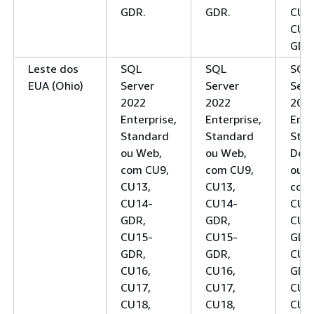
GDR.
GDR.
CU3
CU3
GDR
Leste dos
SQL
SQL
SQL
EUA (Ohio)
Server
Server
Serv
2022
2022
202
Enterprise,
Enterprise,
Ente
Standard
Standard
Stan
ou Web,
ou Web,
Deve
com CU9,
com CU9,
ou W
CU13,
CU13,
com
CU14-
CU14-
CU1
GDR,
GDR,
CU1
CU15-
CU15-
GDR
GDR,
GDR,
CU1
CU16,
CU16,
GDR
CU17,
CU17,
CU1
CU18,
CU18,
CU1