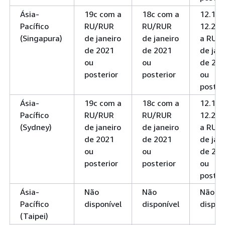
Ásia-
19c com a
18c com a
12.1 e
Pacífico
RU/RUR
RU/RUR
12.2 c
(Singapura)
de janeiro
de janeiro
a RU/
de 2021
de 2021
de jan
ou
ou
de 20
posterior
posterior
ou
poster
Ásia-
19c com a
18c com a
12.1 e
Pacífico
RU/RUR
RU/RUR
12.2 c
(Sydney)
de janeiro
de janeiro
a RU/
de 2021
de 2021
de jan
ou
ou
de 20
posterior
posterior
ou
poster
Ásia-
Não
Não
Não
Pacífico
disponível
disponível
dispon
(Taipei)