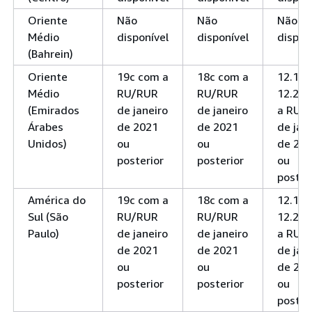
Oriente
Não
Não
Não
Médio
disponível
disponível
dispon
(Bahrein)
Oriente
19c com a
18c com a
12.1 e
Médio
RU/RUR
RU/RUR
12.2 c
(Emirados
de janeiro
de janeiro
a RU/
Árabes
de 2021
de 2021
de jan
Unidos)
ou
ou
de 20
posterior
posterior
ou
poster
América do
19c com a
18c com a
12.1 e
Sul (São
RU/RUR
RU/RUR
12.2 c
Paulo)
de janeiro
de janeiro
a RU/
de 2021
de 2021
de jan
ou
ou
de 20
posterior
posterior
ou
poster