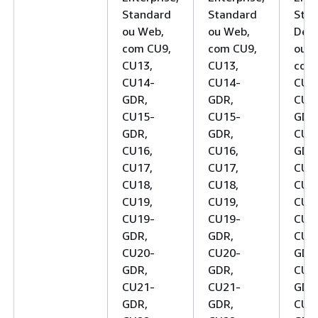
Standard
Standard
Stan
ou Web,
ou Web,
Deve
com CU9,
com CU9,
ou W
CU13,
CU13,
com
CU14-
CU14-
CU1
GDR,
GDR,
CU1
CU15-
CU15-
GDR
GDR,
GDR,
CU1
CU16,
CU16,
GDR
CU17,
CU17,
CU1
CU18,
CU18,
CU1
CU19,
CU19,
CU1
CU19-
CU19-
CU1
GDR,
GDR,
CU1
CU20-
CU20-
GDR
GDR,
GDR,
CU2
CU21-
CU21-
GDR
GDR,
GDR,
CU2