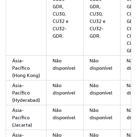
GDR,
GDR,
GDR
CU30,
CU30,
CU2
CU32 e
CU32 e
GDR
CU32-
CU32-
CU3
GDR.
GDR.
CU3
CU3
GDR
Ásia-
Não
Não
Não
Pacífico
disponível
disponível
disp
(Hong Kong)
Ásia-
Não
Não
Não
Pacífico
disponível
disponível
disp
(Hyderabad)
Ásia-
Não
Não
Não
Pacífico
disponível
disponível
disp
(Jacarta)
Ásia-
Não
Não
Não