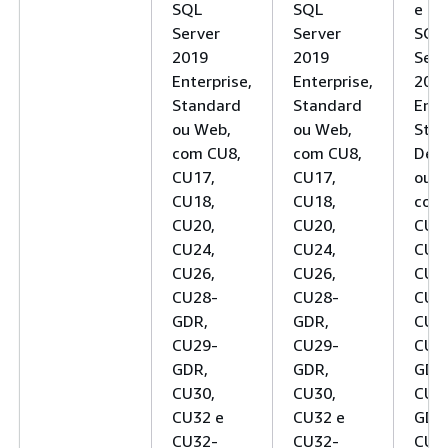
SQL
SQL
e CU
Server
Server
SQL
2019
2019
Serv
Enterprise,
Enterprise,
201
Standard
Standard
Ente
ou Web,
ou Web,
Stan
com CU8,
com CU8,
Deve
CU17,
CU17,
ou W
CU18,
CU18,
com
CU20,
CU20,
CU1
CU24,
CU24,
CU1
CU26,
CU26,
CU2
CU28-
CU28-
CU2
GDR,
GDR,
CU2
CU29-
CU29-
CU2
GDR,
GDR,
GDR
CU30,
CU30,
CU2
CU32 e
CU32 e
GDR
CU32-
CU32-
CU3