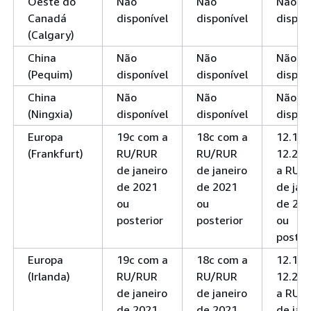
Oeste do
Não
Não
Não
Canadá
disponível
disponível
dispon
(Calgary)
China
Não
Não
Não
(Pequim)
disponível
disponível
dispon
China
Não
Não
Não
(Ningxia)
disponível
disponível
dispon
Europa
19c com a
18c com a
12.1 e
(Frankfurt)
RU/RUR
RU/RUR
12.2 c
de janeiro
de janeiro
a RU/
de 2021
de 2021
de jan
ou
ou
de 20
posterior
posterior
ou
poster
Europa
19c com a
18c com a
12.1 e
(Irlanda)
RU/RUR
RU/RUR
12.2 c
de janeiro
de janeiro
a RU/
de 2021
de 2021
de jan