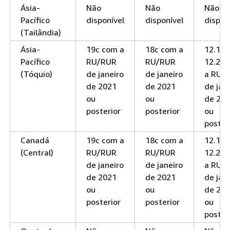
Ásia-
Não
Não
Não
Pacífico
disponível
disponível
dispon
(Tailândia)
Ásia-
19c com a
18c com a
12.1 e
Pacífico
RU/RUR
RU/RUR
12.2 c
(Tóquio)
de janeiro
de janeiro
a RU/
de 2021
de 2021
de jan
ou
ou
de 20
posterior
posterior
ou
poster
Canadá
19c com a
18c com a
12.1 e
(Central)
RU/RUR
RU/RUR
12.2 c
de janeiro
de janeiro
a RU/
de 2021
de 2021
de jan
ou
ou
de 20
posterior
posterior
ou
poster