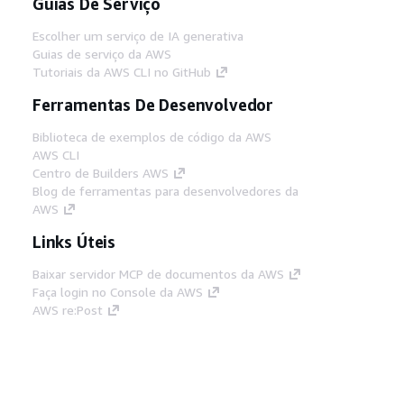
Guias De Serviço
Escolher um serviço de IA generativa
Guias de serviço da AWS
Tutoriais da AWS CLI no GitHub
Ferramentas De Desenvolvedor
Biblioteca de exemplos de código da AWS
AWS CLI
Centro de Builders AWS
Blog de ferramentas para desenvolvedores da
AWS
Links Úteis
Baixar servidor MCP de documentos da AWS
Faça login no Console da AWS
AWS re:Post
Privacidade
Termos do site
Preferências de
cookies
© 2026, Amazon Web Services, Inc. ou
suas afiliadas. Todos os direitos reservados.