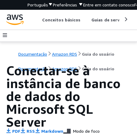
Português
Preferências
Entre em contato conosco
F
Conceitos básicos
Guias de serviço
Documentação
Amazon RDS
Guia do usuário
Conectar-se à
Documentação
Amazon RDS
Guia do usuário
instância de banco
de dados do
Microsoft SQL
Server
PDF
RSS
Markdown
Modo de foco