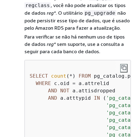
, você não pode atualizar os tipos
regclass
de dados
reg*
. O utilitário
não
pg_upgrade
pode persistir esse tipo de dados, que é usado
pelo Amazon RDS para fazer a atuailzação.
Para verificar se não há nenhum uso de tipos
de dados
reg*
sem suporte, use a consulta a
seguir para cada banco de dados.
SELECT
count
(
*
) 
FROM
 pg_catalog.pg_
WHERE
 c.oid 
=
 a.attrelid

AND
NOT
 a.attisdropped

AND
 a.atttypid 
IN
 (
'pg_catalo
'pg_catalo
'pg_catalo
'pg_catalo
'pg_catalo
'pg_catalo