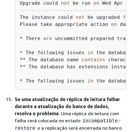
Upgrade could 
not
 be run 
on
 Wed Apr 
4
--------------------------------------
The instance could 
not
 be upgraded 
fro
Please take appropriate action 
on
 data
*
 There 
are
 uncommitted prepared trans
*
 The following issues 
in
 the database
*
*
 The database name 
contains
 characte
*
*
 The database has extensions install
*
 The following issues 
in
 the database
Se uma atualização de réplica de leitura falhar
durante a atualização do banco de dados,
resolva o problema
. Uma réplica de leitura com
falha será colocada no estado
incompatible-
e a replicação será encerrada no banco
restore