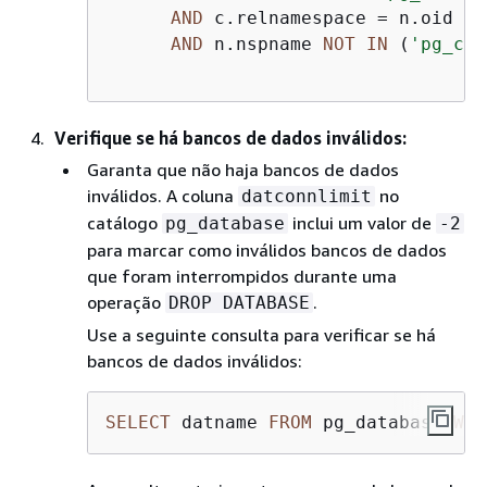
AND
 c.relnamespace 
=
 n.oid

AND
 n.nspname 
NOT
IN
 (
'pg_cat
Verifique se há bancos de dados inválidos:
Garanta que não haja bancos de dados
inválidos. A coluna
no
datconnlimit
catálogo
inclui um valor de
pg_database
-2
para marcar como inválidos bancos de dados
que foram interrompidos durante uma
operação
.
DROP DATABASE
Use a seguinte consulta para verificar se há
bancos de dados inválidos:
SELECT
 datname 
FROM
 pg_database 
WHE