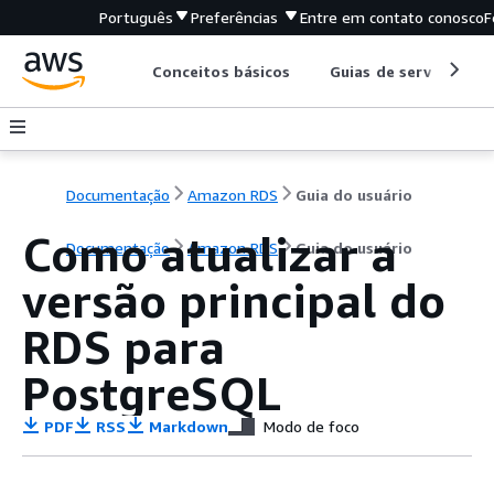
Português
Preferências
Entre em contato conosco
F
Conceitos básicos
Guias de serviço
Documentação
Amazon RDS
Guia do usuário
Como atualizar a
Documentação
Amazon RDS
Guia do usuário
versão principal do
RDS para
PostgreSQL
PDF
RSS
Markdown
Modo de foco