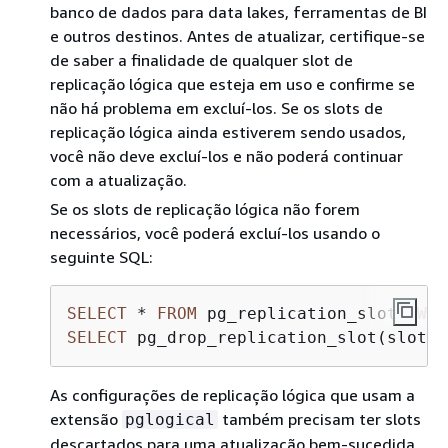
banco de dados para data lakes, ferramentas de BI
e outros destinos. Antes de atualizar, certifique-se
de saber a finalidade de qualquer slot de
replicação lógica que esteja em uso e confirme se
não há problema em excluí-los. Se os slots de
replicação lógica ainda estiverem sendo usados,
você não deve excluí-los e não poderá continuar
com a atualização.
Se os slots de replicação lógica não forem
necessários, você poderá excluí-los usando o
seguinte SQL:
SELECT
*
FROM
 pg_replication_slots 
WHE
SELECT
 pg_drop_replication_slot(slot_n
As configurações de replicação lógica que usam a
extensão
também precisam ter slots
pglogical
descartados para uma atualização bem-sucedida