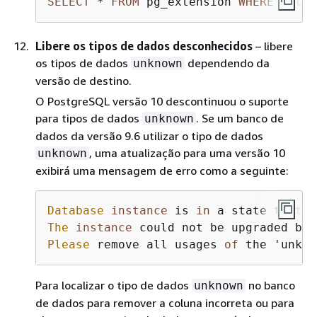
SELECT
*
FROM
 pg_extension 
WHERE
 extna
Libere os tipos de dados desconhecidos
– libere
os tipos de dados
dependendo da
unknown
versão de destino.
O PostgreSQL versão 10 descontinuou o suporte
para tipos de dados
. Se um banco de
unknown
dados da versão 9.6 utilizar o tipo de dados
, uma atualização para uma versão 10
unknown
exibirá uma mensagem de erro como a seguinte:
Database
instance
 is 
in
 a state that c
The
instance
 could not be upgraded bec
Please
 remove all usages 
of
 the 'unkno
Para localizar o tipo de dados
no banco
unknown
de dados para remover a coluna incorreta ou para