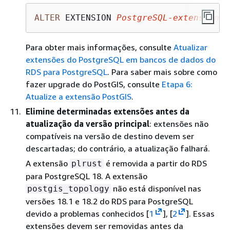
ALTER
 EXTENSION 
PostgreSQL
-
extension
 U
Para obter mais informações, consulte
Atualizar
extensões do PostgreSQL em bancos de dados do
RDS para PostgreSQL
. Para saber mais sobre como
fazer upgrade do PostGIS, consulte
Etapa 6:
Atualize a extensão PostGIS
.
Elimine determinadas extensões antes da
atualização da versão principal
: extensões não
compatíveis na versão de destino devem ser
descartadas; do contrário, a atualização falhará.
A extensão
é removida a partir do RDS
plrust
para PostgreSQL 18. A extensão
não está disponível nas
postgis_topology
versões 18.1 e 18.2 do RDS para PostgreSQL
devido a problemas conhecidos [
1
], [
2
]. Essas
extensões devem ser removidas antes da