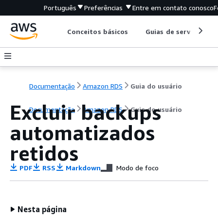
Português
Preferências
Entre em contato conosco
F
Conceitos básicos
Guias de serviço
Documentação
Amazon RDS
Guia do usuário
Excluir backups
Documentação
Amazon RDS
Guia do usuário
automatizados
retidos
PDF
RSS
Markdown
Modo de foco
Nesta página