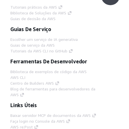
Tutoriais práticos da AWS
Biblioteca de Soluções da AWS
Guias de decisão da AWS
Guias De Serviço
Escolher um serviço de IA generativa
Guias de serviço da AWS
Tutoriais da AWS CLI no GitHub
Ferramentas De Desenvolvedor
Biblioteca de exemplos de código da AWS
AWS CLI
Centro de Builders AWS
Blog de ferramentas para desenvolvedores da
AWS
Links Úteis
Baixar servidor MCP de documentos da AWS
Faça login no Console da AWS
AWS re:Post