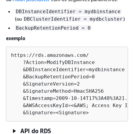
DBInstanceIdentifier = mydbinstance
(ou
)
DBClusterIdentifier = mydbcluster
BackupRetentionPeriod = 0
exemplo
https://rds.amazonaws.com/

    ?Action=ModifyDBInstance

    &DBInstanceIdentifier=mydbinstance

    &BackupRetentionPeriod=0

    &SignatureVersion=2

    &SignatureMethod=HmacSHA256

    &Timestamp=2009-10-14T17%3A48%3A21.746
    &AWSAccessKeyId=<&AWS; Access Key ID>

    &Signature=<Signature>
API do RDS