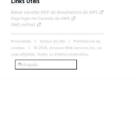
Links Úteis
Baixar servidor MCP de documentos da AWS
Faça login no Console da AWS
AWS re:Post
Privacidade
Termos do site
Preferências de
cookies
© 2026, Amazon Web Services, Inc. ou
suas afiliadas. Todos os direitos reservados.
Português