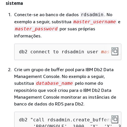
sistema
Conecte-se ao banco de dados
. No
rdsadmin
exemplo a seguir, substitua
e
master_username
por suas próprias
master_password
informações.
db2 connect to rdsadmin user 
master_us
Crie um grupo de buffer pool para IBM Db2 Data
Management Console. No exemplo a seguir,
substitua
pelo nome do
database_name
repositório que você criou para o IBM Db2 Data
Management Console monitorar as instâncias de
banco de dados do RDS para Db2.
db2 "call rdsadmin.create_bufferpool('
     'BP4CONSOLE', 1000, 'Y', 'Y', 327