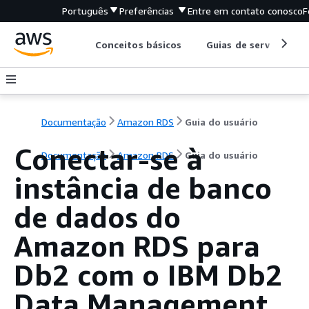
Português
Preferências
Entre em contato conosco
F
Conceitos básicos
Guias de serviço
Documentação
Amazon RDS
Guia do usuário
Conectar-se à
Documentação
Amazon RDS
Guia do usuário
instância de banco
de dados do
Amazon RDS para
Db2 com o IBM Db2
Data Management