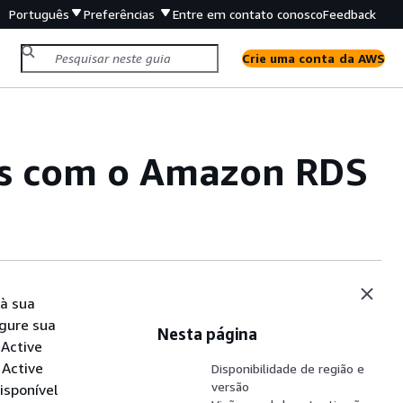
Português
Preferências
Entre em contato conosco
Feedback
Crie uma conta da AWS
os com o
Amazon RDS
à sua
igure
sua
Nesta página
 Active
 Active
Disponibilidade de região e
versão
sponível