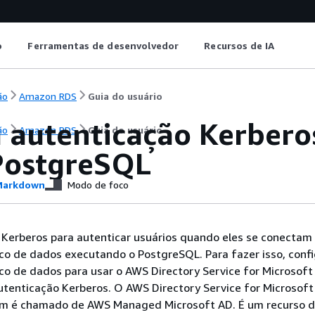
o
Ferramentas de desenvolvedor
Recursos de IA
ão
Amazon RDS
Guia do usuário
a autenticação Kerber
ão
Amazon RDS
Guia do usuário
PostgreSQL
arkdown
Modo de foco
o Kerberos para autenticar usuários quando eles se conectam
o de dados executando o PostgreSQL. Para fazer isso, conf
o de dados para usar o AWS Directory Service for Microsoft
utenticação Kerberos. O AWS Directory Service for Microsoft
m é chamado de AWS Managed Microsoft AD. É um recurso di