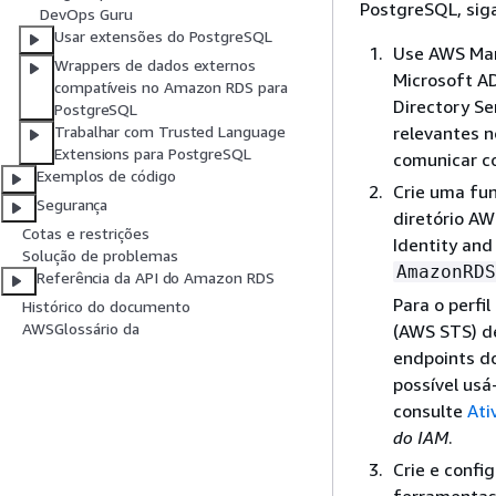
PostgreSQL, siga
DevOps Guru
Usar extensões do PostgreSQL
Use AWS Man
Wrappers de dados externos
Microsoft AD
compatíveis no Amazon RDS para
Directory Ser
PostgreSQL
relevantes n
Trabalhar com Trusted Language
Extensions para PostgreSQL
comunicar 
Exemplos de código
Crie uma fu
Segurança
diretório AW
Cotas e restrições
Identity and
Solução de problemas
AmazonRDS
Referência da API do Amazon RDS
Para o perfi
Histórico do documento
AWSGlossário da
(AWS STS) d
endpoints d
possível usá
consulte
Ati
do IAM
.
Crie e confi