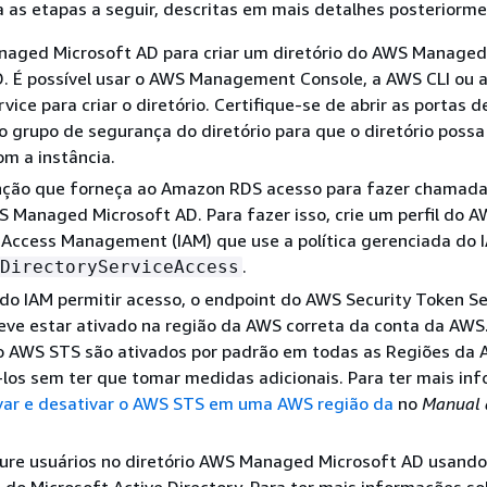
 as etapas a seguir, descritas em mais detalhes posteriorme
aged Microsoft AD para criar um diretório do AWS Managed
. É possível usar o AWS Management Console, a AWS CLI ou a
vice para criar o diretório. Certifique-se de abrir as portas d
o grupo de segurança do diretório para que o diretório possa
com
a instância
.
nção que forneça ao
Amazon RDS
acesso para fazer chamada
S Managed Microsoft AD. Para fazer isso, crie um perfil do 
 Access Management (IAM) que use a política gerenciada do 
.
DirectoryServiceAccess
l do IAM permitir acesso, o endpoint do AWS Security Token Se
eve estar ativado na região da AWS correta da conta da AWS
o AWS STS são ativados por padrão em todas as Regiões da 
-los sem ter que tomar medidas adicionais. Para ter mais in
var e desativar o AWS STS em uma AWS região da
no
Manual 
gure usuários no diretório AWS Managed Microsoft AD usando