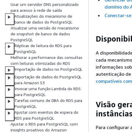
Usar um servidor DNS personalizado
domínio do A
para acesso à rede de saída
Conectar-se
Atualizações do mecanismo de
banco de dados do PostgreSQL
Atualizar uma versão do mecanismo
de snapshot de banco de dados
Disponibi
PostgreSQL
Réplicas de leitura do RDS para
PostgreSQL
A disponibilidad
Melhorar a performance das consultas
cada mecanismo 
com leituras otimizadas do RDS
informações sob
Importação de dados no PostgreSQL
autenticação de
Exportação de dados do PostgreSQL
compatíveis com
para Amazon S3
Invocar uma função Lambda do RDS
para PostgreSQL
Tarefas comuns de DBA do RDS para
Visão ger
PostgreSQL
instância
Ajustar com eventos de espera do
RDS para PostgreSQL
Ajustar o RDS para PostgreSQL com
Para configurar 
insights proativos do Amazon