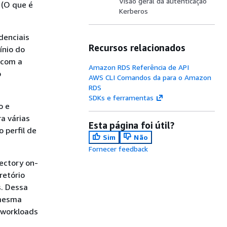
Visão geral da autenticação
(O que é
Kerberos
denciais
Recursos relacionados
nio do
s com
a
Amazon RDS Referência de API
o
AWS CLI Comandos da para o Amazon
RDS
SDKs e ferramentas
o e
ra
várias
Esta página foi útil?
 perfil de
Sim
Não
Fornecer feedback
rectory on-
retório
s. Dessa
mesma
 workloads