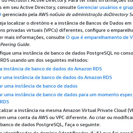
do Microsoft Active Directory. Para ter mais informações s
os em seu Active Directory, consulte
Gerenciar usuários e gru
D
gerenciado pela AWS no
Guia de administração doDirectory S
eja localizar o diretório e a instância de Bancos de Dados em
s privadas virtuais (VPCs) diferentes, configure o emparel
er mais informações, consulte
O que é emparelhamento de V
Peering Guide
.
ifique
uma instância
de banco de dados PostgreSQL no consol
o RDS usando um dos seguintes métodos:
ma instância de banco de dados do Amazon RDS
ar uma instância de banco de dados do Amazon RDS
ar uma instância de banco de dados
ar uma instância de banco de dados para um momento especi
 RDS
calizar
a instância
na mesma Amazon Virtual Private Cloud (V
 em uma conta da AWS ou VPC diferente. Ao criar ou modific
banco de dados PostgreSQL, faça o seguinte: