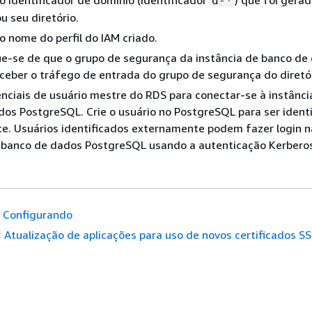
o identificador de domínio (identificador
) que foi gera
d-*
ou seu diretório.
o nome do perfil do IAM criado.
ue-se de que o grupo de segurança da instância de banco de
ceber o tráfego de entrada do grupo de segurança do diretór
nciais de usuário mestre do RDS para conectar-se à
instânci
os PostgreSQL. Crie o usuário no PostgreSQL para ser ident
e. Usuários identificados externamente podem fazer login
n
banco de dados PostgreSQL usando a autenticação Kerberos
Configurando
:
Atualização de aplicações para uso de novos certificados S