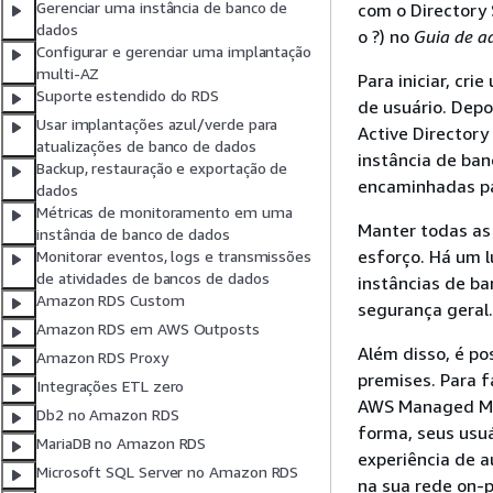
Gerenciar uma instância de banco de
com o Directory 
dados
o ?) no
Guia de a
Configurar e gerenciar uma implantação
multi-AZ
Para iniciar, cr
Suporte estendido do RDS
de usuário. Depo
Usar implantações azul/verde para
Active Director
atualizações de banco de dados
instância
de banc
Backup, restauração e exportação de
encaminhadas pa
dados
Métricas de monitoramento em uma
Manter todas as
instância de banco de dados
esforço. Há um l
Monitorar eventos, logs e transmissões
de atividades de bancos de dados
instâncias
de ban
Amazon RDS Custom
segurança geral.
Amazon RDS em AWS Outposts
Além disso, é po
Amazon RDS Proxy
premises. Para f
Integrações ETL zero
AWS Managed Mic
Db2 no Amazon RDS
forma, seus usu
MariaDB no Amazon RDS
experiência de 
Microsoft SQL Server no Amazon RDS
na sua rede on-