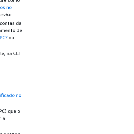
obre como
pos no
ervice
.
 contas da
hamento de
PC?
no
e, na CLI
ficado no
PC) que o
ar
a