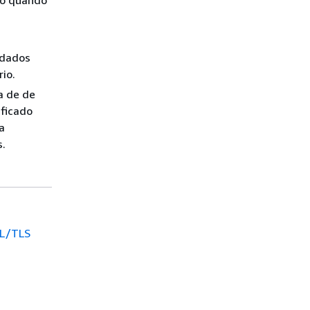
do quando
 dados
io.
a
de de
ificado
a
.
SL/TLS