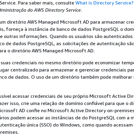
Service. Para saber mais, consulte
What is Directory Service?
dministração do AWS Directory Service
.
ie um diretório AWS Managed Microsoft AD para armazenar cre
is, forneça
à instância
de banco de dados PostgreSQL o domí
y e outras informações. Quando os usuários são autenticado
o de dados PostgreSQL, as solicitações de autenticação sã
ra o diretório AWS Managed Microsoft AD.
 suas credenciais no mesmo diretório pode economizar temp
ugar centralizado para armazenar e gerenciar credenciais pa
co de dados. O uso de um diretório também pode melhorar o
ssível acessar credenciais de seu próprio Microsoft Active Di
azer isso, crie uma relação de domínio confiável para que o di
rosoft AD confie no Microsoft Active Directory on-premise
ários podem acessar as
instâncias
de do PostgreSQL com a 
autenticação única (SSO) do Windows, como quando acessam
premises.