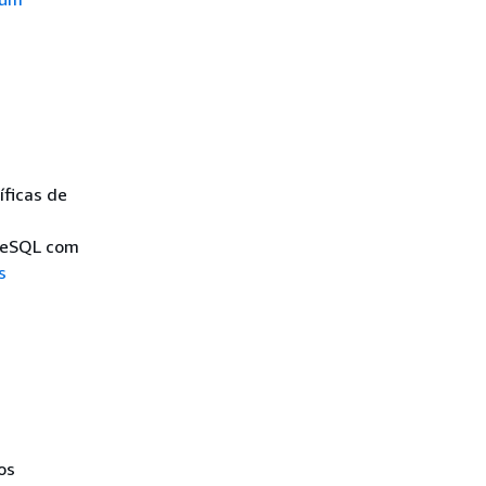
íficas de
greSQL com
s
os