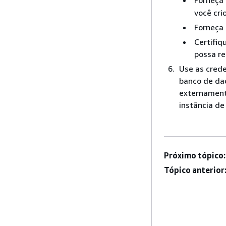
Forneça 
você cri
Forneça 
Certifiq
possa re
Use as crede
banco de dad
externament
instância
de 
Próximo tópico:
Tópico anterior