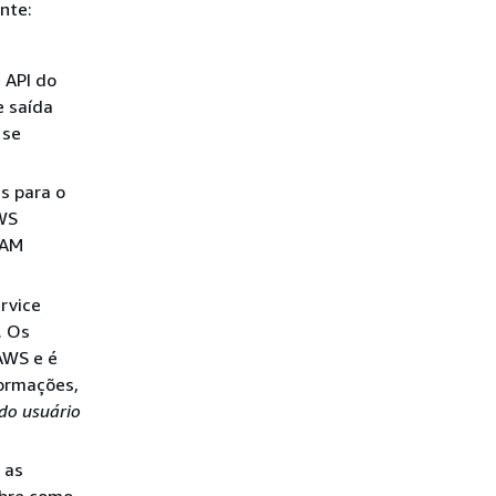
nte:
 API do
e saída
 se
s para o
AWS
IAM
rvice
. Os
AWS e é
formações,
do usuário
 as