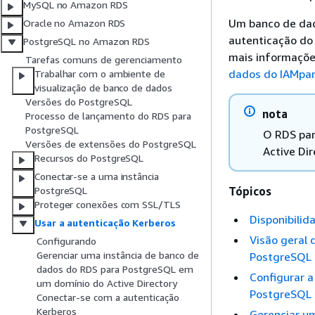
MySQL no Amazon RDS
Um banco de dad
Oracle no Amazon RDS
autenticação do
PostgreSQL no Amazon RDS
mais informaçõe
Tarefas comuns de gerenciamento
dados do IAMpa
Trabalhar com o ambiente de
visualização de banco de dados
Versões do PostgreSQL
nota
Processo de lançamento do RDS para
PostgreSQL
O RDS par
Versões de extensões do PostgreSQL
Active Dir
Recursos do PostgreSQL
Conectar-se a uma instância
Tópicos
PostgreSQL
Proteger conexões com SSL/TLS
Disponibilid
Usar a autenticação Kerberos
Visão geral 
Configurando
Gerenciar uma instância de banco de
PostgreSQL
dados do RDS para PostgreSQL em
Configurar a
um domínio do Active Directory
PostgreSQL
Conectar-se com a autenticação
Kerberos
Gerenciar u