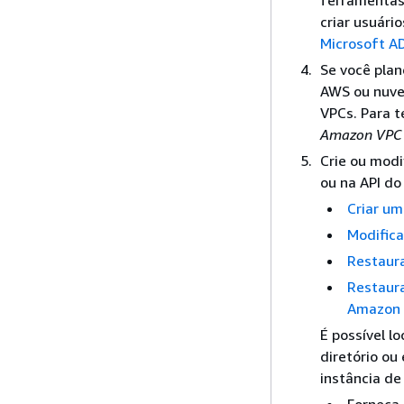
ferramentas 
criar usuári
Microsoft A
Se você plan
AWS ou nuven
VPCs. Para t
Amazon VPC 
Crie ou mod
ou na API d
Criar u
Modific
Restaur
Restaur
Amazon
É possível lo
diretório ou
instância
de 