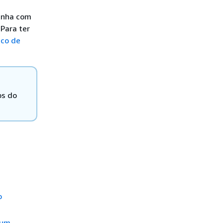
enha com
Para ter
nco de
os do
o
 um