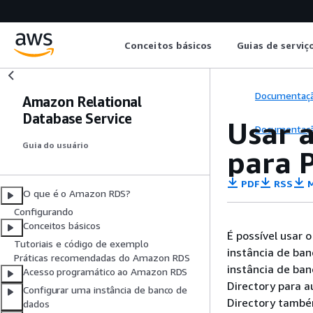
Conceitos básicos
Guias de serviç
Documentaç
Amazon Relational
Database Service
Usar 
Documentaç
Guia do usuário
para 
PDF
RSS
M
O que é o Amazon RDS?
Configurando
Conceitos básicos
É possível usar 
Tutoriais e código de exemplo
instância
de banc
Práticas recomendadas do Amazon RDS
instância
de banc
Acesso programático ao Amazon RDS
Directory para a
Configurar uma instância de banco de
Directory també
dados