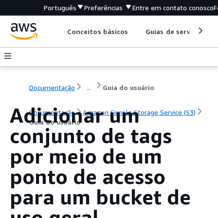
Português
Preferências
Entre em contato conosco
F
Conceitos básicos
Guias de serviço
Documentação
...
Guia do usuário
Adicionar um
Documentação
Amazon Simple Storage Service (S3)
Guia do usuário
conjunto de tags
por meio de um
ponto de acesso
para um bucket de
uso geral