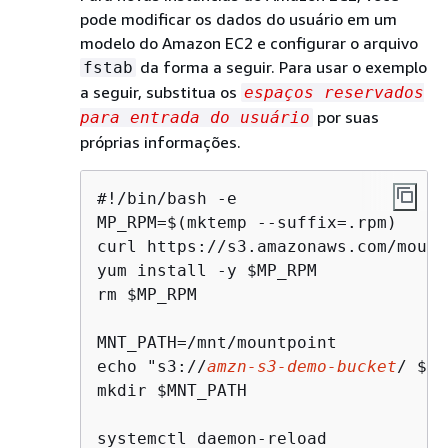
pode modificar os dados do usuário em um
modelo do Amazon EC2 e configurar o arquivo
da forma a seguir. Para usar o exemplo
fstab
a seguir, substitua os
espaços reservados
por suas
para entrada do usuário
próprias informações.
#!/bin/bash -e

MP_RPM=$(mktemp --suffix=.rpm)

curl https://s3.amazonaws.com/mount
yum install -y $MP_RPM

rm $MP_RPM

MNT_PATH=/mnt/mountpoint

echo "s3://
amzn
-s
3
-demo-bucket
/ $
{
M
mkdir $MNT_PATH

systemctl daemon-reload
