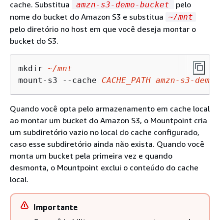
cache. Substitua
pelo
amzn-s3-demo-bucket
nome do bucket do Amazon S3 e substitua
~/mnt
pelo diretório no host em que você deseja montar o
bucket do S3.
mkdir 
~/mnt
mount-s3 --cache 
CACHE_PATH
amzn
-s
3
-demo-
Quando você opta pelo armazenamento em cache local
ao montar um bucket do Amazon S3, o Mountpoint cria
um subdiretório vazio no local do cache configurado,
caso esse subdiretório ainda não exista. Quando você
monta um bucket pela primeira vez e quando
desmonta, o Mountpoint exclui o conteúdo do cache
local.
Importante