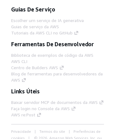
Guias De Serviço
Escolher um serviço de IA generativa
Guias de serviço da AWS
Tutoriais da AWS CLI no GitHub
Ferramentas De Desenvolvedor
Biblioteca de exemplos de código da AWS
AWS CLI
Centro de Builders AWS
Blog de ferramentas para desenvolvedores da
AWS
Links Úteis
Baixar servidor MCP de documentos da AWS
Faça login no Console da AWS
AWS re:Post
Privacidade
Termos do site
Preferências de
cookies
© 2026, Amazon Web Services, Inc. ou