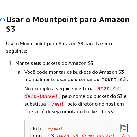
Usar o Mountpoint para Amazon
S3
Use o Mountpoint para Amazon S3 para fazer o
seguinte:
Monte seus buckets do Amazon S3.
Você pode montar os buckets do Amazon S3
manualmente usando o comando
.
mount-s3
No exemplo a seguir, substitua
amzn-s3-
pelo nome do bucket do S3 e
demo-bucket
substitua
pelo diretório no host em
~/mnt
que você deseja montar o bucket do S3.
mkdir 
~/mnt
mount-s3 
amzn
-s
3
-demo-bucket
~/mnt