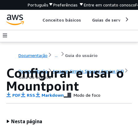
Português
Preferências
Entre em contato conosco
F
Conceitos básicos
Guias de serviço
Documentação
...
Guia do usuário
Configurar e usar o
Documentação
Amazon Simple Storage Service (S3)
Guia do usuário
Mountpoint
PDF
RSS
Markdown
Modo de foco
Nesta página