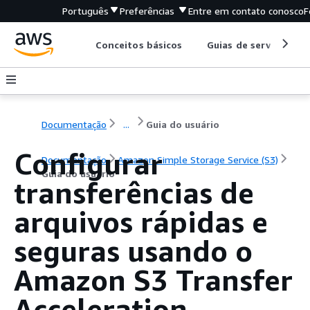
Português
Preferências
Entre em contato conosco
F
Conceitos básicos
Guias de serviço
Documentação
...
Guia do usuário
Configurar
Documentação
Amazon Simple Storage Service (S3)
Guia do usuário
transferências de
arquivos rápidas e
seguras usando o
Amazon S3 Transfer
Acceleration