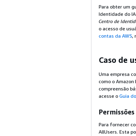
Para obter um gu
Identidade do I
Centro de Ident
o acesso de usuá
contas da AWS
,
Caso de u
Uma empresa com
como o Amazon E
compreensão bás
acesse o
Guia d
Permissões
Para fornecer co
AllUsers. Esta p