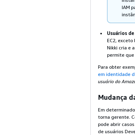
instâ
IAM p
instân
Usuários de
EC2, exceto 
Nikki cria e
permite que
Para obter exemp
em identidade d
usuário do Amaz
Mudança da
Em determinado 
torna gerente. C
pode abrir caso
de usuários Deve