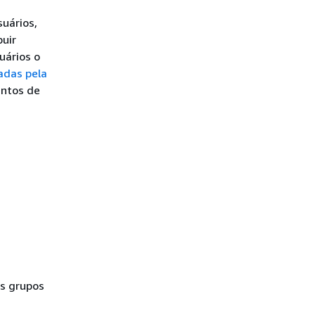
suários,
buir
uários o
adas pela
untos de
os grupos