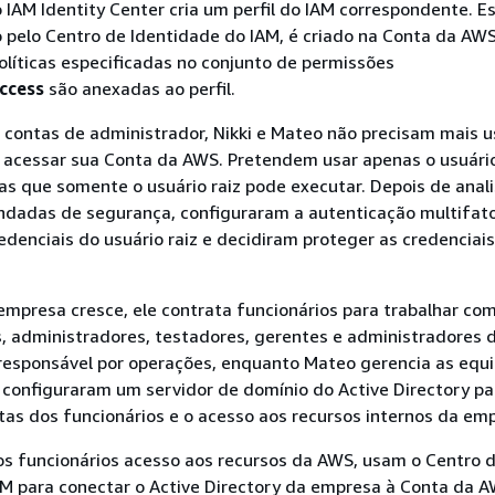
 IAM Identity Center cria um perfil do IAM correspondente. Ess
 pelo Centro de Identidade do IAM, é criado na Conta da AW
políticas especificadas no conjunto de permissões
ccess
são anexadas ao perfil.
contas de administrador, Nikki e Mateo não precisam mais u
a acessar sua Conta da AWS. Pretendem usar apenas o usuário
fas que somente o usuário raiz pode executar. Depois de anali
ndadas de segurança, configuraram a autenticação multifato
edenciais do usuário raiz e decidiram proteger as credenciai
mpresa cresce, ele contrata funcionários para trabalhar co
, administradores, testadores, gerentes e administradores 
 responsável por operações, enquanto Mateo gerencia as equ
 configuraram um servidor de domínio do Active Directory pa
tas dos funcionários e o acesso aos recursos internos da em
os funcionários acesso aos recursos da AWS, usam o Centro 
AM para conectar o Active Directory da empresa à Conta da A