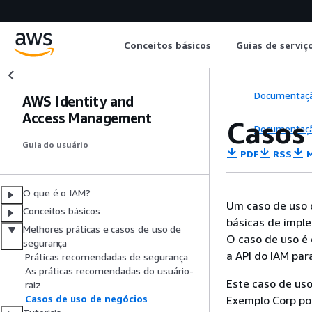
Conceitos básicos
Guias de serviç
Documentaç
AWS Identity and
Access Management
Casos
Documentaç
Guia do usuário
PDF
RSS
M
O que é o IAM?
Um caso de uso 
Conceitos básicos
básicas de imple
Melhores práticas e casos de uso de
O caso de uso é
segurança
a API do IAM par
Práticas recomendadas de segurança
As práticas recomendadas do usuário-
Este caso de us
raiz
Casos de uso de negócios
Exemplo Corp po