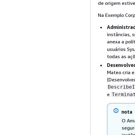
de origem estive
Na Exemplo Corp
Administrad
instâncias, 
anexa a polí
usuários Sy
todas as aç
Desenvolve
Mateo cria e
(Desenvolve
DescribeI
e
Termina
nota
O Ama
segur