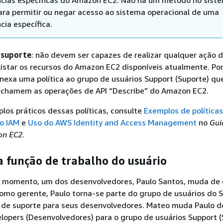
ncias específicas do Amazon EC2. Não há um método no sist
ara permitir ou negar acesso ao sistema operacional de uma
cia específica.
 suporte
: não devem ser capazes de realizar qualquer ação
listar os recursos do Amazon EC2 disponíveis atualmente. Po
 anexa uma política ao grupo de usuários Support (Suporte) q
 chamem as operações de API “Describe” do Amazon EC2.
los práticos dessas políticas, consulte
Exemplos de política
o IAM
e
Uso do AWS Identity and Access Management
no
Gui
on EC2
.
 função de trabalho do usuário
momento, um dos desenvolvedores, Paulo Santos, muda de 
omo gerente, Paulo torna-se parte do grupo de usuários do 
s de suporte para seus desenvolvedores. Mateo muda Paulo d
lopers (Desenvolvedores) para o grupo de usuários Support (