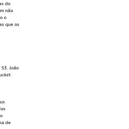
as do
ém não
o o
ias que os
S3. João
ucket
.
eus
dos
eo
ma de