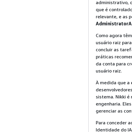
administrativo, o
que é controlado
relevante, e as 
AdministratorA
Como agora têm 
usuário raiz par
concluir as tare
práticas recome
da conta para cr
usuário raiz.
À medida que a e
desenvolvedores
sistema. Nikki é
engenharia. Eles
gerenciar as con
Para conceder a
Identidade do I