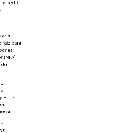
e perfil,
S
sar o
 raiz para
sar as
r (MFA)
s do
mo
de
ipes de
ra
presa.
de
WS.