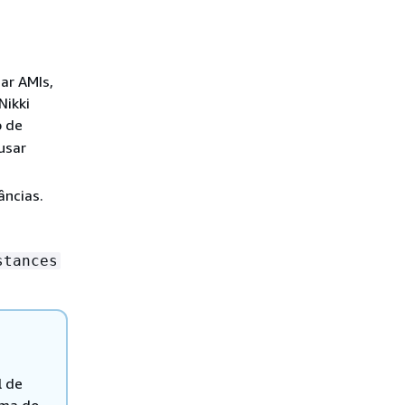
iar AMIs,
Nikki
o de
usar
âncias.
stances
l de