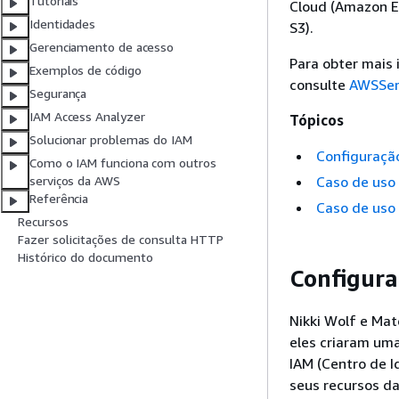
Tutoriais
Cloud (Amazon E
Identidades
S3).
Gerenciamento de acesso
Para obter mais
Exemplos de código
consulte
AWSSer
Segurança
IAM Access Analyzer
Tópicos
Solucionar problemas do IAM
Configuração
Como o IAM funciona com outros
Caso de uso
serviços da AWS
Referência
Caso de uso
Recursos
Fazer solicitações de consulta HTTP
Histórico do documento
Configura
Nikki Wolf e Mat
eles criaram um
IAM (Centro de I
seus recursos da