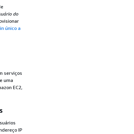
de
suário do
ovisionar
in único a
m serviços
de uma
mazon EC2,
s
usuários
ndereço IP