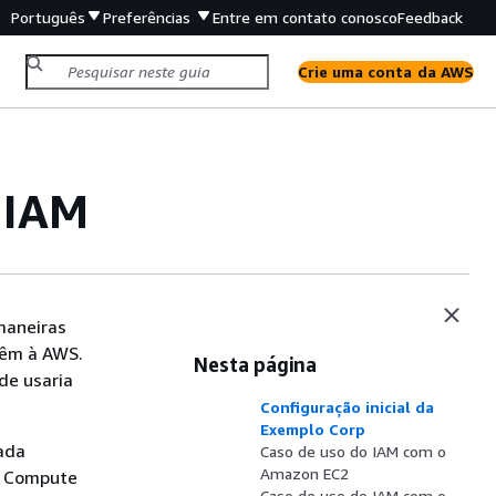
Português
Preferências
Entre em contato conosco
Feedback
Crie uma conta da AWS
 IAM
maneiras
têm à AWS.
Nesta página
de usaria
Configuração inicial da
Exemplo Corp
ada
Caso de uso do IAM com o
Amazon EC2
ic Compute
Caso de uso do IAM com o