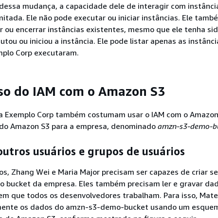
dessa mudança, a capacidade dele de interagir com instânci
itada. Ele não pode executar ou iniciar instâncias. Ele tamb
 ou encerrar instâncias existentes, mesmo que ele tenha sid
utou ou iniciou a instância. Ele pode listar apenas as instânc
mplo Corp executaram.
so do IAM com o Amazon S3
a Exemplo Corp também costumam usar o IAM com o Amazon 
 do Amazon S3 para a empresa, denominado
amzn-s3-demo-b
outros usuários e grupos de usuários
s, Zhang Wei e Maria Major precisam ser capazes de criar s
no bucket da empresa. Eles também precisam ler e gravar da
em que todos os desenvolvedores trabalham. Para isso, Mat
amente os dados do amzn-s3-demo-bucket usando um esque