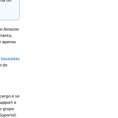
ema do
 do Amazon
rtanto,
ue apenas
s baseadas
a do
cargo e se
Support e
o grupo
Suporte).