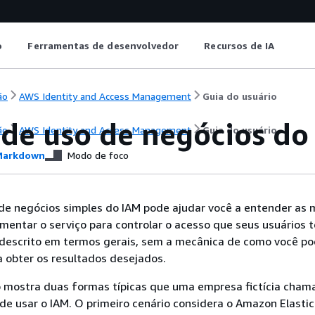
o
Ferramentas de desenvolvedor
Recursos de IA
ão
AWS Identity and Access Management
Guia do usuário
 de uso de negócios do
ão
AWS Identity and Access Management
Guia do usuário
arkdown
Modo de foco
de negócios simples do IAM pode ajudar você a entender as 
mentar o serviço para controlar o acesso que seus usuários 
 descrito em termos gerais, sem a mecânica de como você po
a obter os resultados desejados.
o mostra duas formas típicas que uma empresa fictícia cham
de usar o IAM. O primeiro cenário considera o Amazon Elast