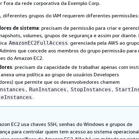
r fora da rede corporativa da Exemplo Corp.
, diferentes grupos do IAM requerem diferentes permissões:
ores de sistema
: precisam de permissão para criar e gerenc
snapshots, volumes, grupos de segurança e assim por diante. 
tica
gerenciada pela AWS ao grup
AmazonEC2FullAccess
sAdmins que concede aos membros do grupo permissão para 
ões do Amazon EC2.
dores
: precisam da capacidade de trabalhar apenas com inst
 anexa uma política ao grupo de usuários Developers
dores) que permite que os desenvolvedores chamem
,
,
,
nstances
RunInstances
StopInstances
StartIn
.
teInstances
zon EC2 usa chaves SSH, senhas do Windows e grupos de
ança para controlar quem tem acesso ao sistema operaciona