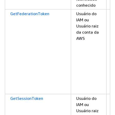
conhecido
GetFederationToken
Usuário do
U
IAM ou
m
Usuário raiz
U
da conta da
1 
AWS
GetSessionToken
Usuário do
U
IAM ou
m
Usuário raiz
U