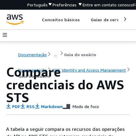
Português
Preferências
Entre em contato conosco
F
Conceitos básicos
Guias de serviço
Documentação
...
Guia do usuário
Compare
Documentação
AWS Identity and Access Management
Guia do usuário
credenciais do AWS
STS
PDF
RSS
Markdown
Modo de foco
A tabela a seguir compara os recursos das operações