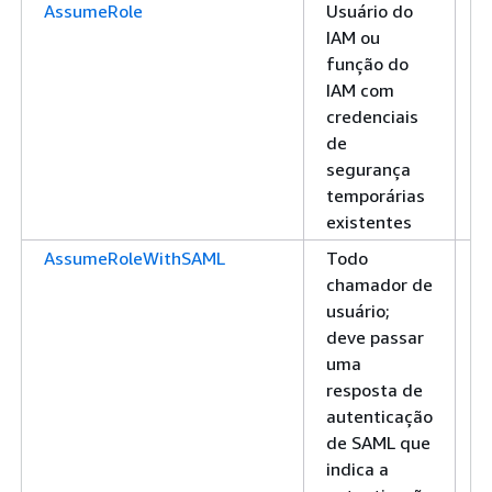
AssumeRole
Usuário do
1
IAM ou
C
função do
d
IAM com
s
credenciais
de
segurança
temporárias
existentes
AssumeRoleWithSAML
Todo
1
chamador de
C
usuário;
d
deve passar
s
uma
resposta de
autenticação
de SAML que
indica a