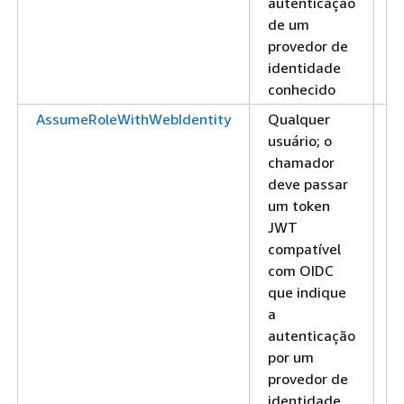
autenticação
de um
provedor de
identidade
conhecido
AssumeRoleWithWebIdentity
Qualquer
1
usuário; o
C
chamador
d
deve passar
s
um token
JWT
compatível
com OIDC
que indique
a
autenticação
por um
provedor de
identidade