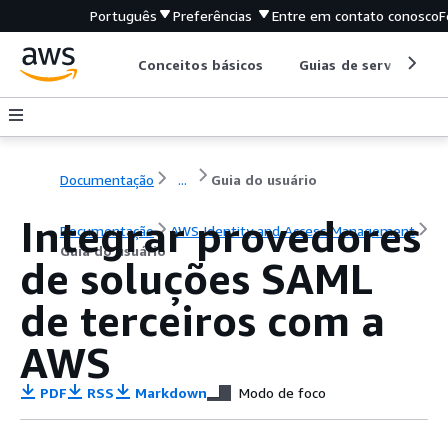
Português
Preferências
Entre em contato conosco
F
Conceitos básicos
Guias de serviço
Documentação
...
Guia do usuário
Integrar provedores
Documentação
AWS Identity and Access Management
Guia do usuário
de soluções SAML
de terceiros com a
AWS
PDF
RSS
Markdown
Modo de foco