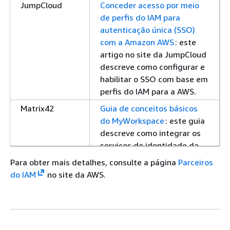
JumpCloud
Conceder acesso por meio
de perfis do IAM para
autenticação única (SSO)
com a Amazon AWS
: este
artigo no site da JumpCloud
descreve como configurar e
habilitar o SSO com base em
perfis do IAM para a AWS.
Matrix42
Guia de conceitos básicos
do MyWorkspace
: este guia
descreve como integrar os
serviços de identidade da
AWS com o Matrix42
Para obter mais detalhes, consulte a página
Parceiros
MyWorkspace.
do IAM
no site da AWS.
Microsoft
Notas de campo: integração
Active
do Active Directory
Directory
Federation Service com o
Federation
Centro de Identidade do