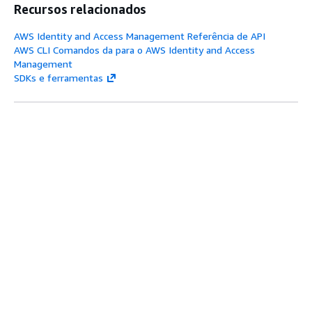
Services (AD
AWS IAM
: esta publicação no
Recursos relacionados
FS)
blog AWS Architecture
AWS Identity and Access Management Referência de API
explica o fluxo de
AWS CLI Comandos da para o AWS Identity and Access
autenticação entre o AD FS
Management
e o Centro de Identidade do
SDKs e ferramentas
AWS IAM (Centro de
Identidade do IAM). O IAM
Identity Center oferece
Esta página foi útil?
suporte à federação de
Sim
Não
identidades com SAML 2.0,
Fornecer feedback
permitindo a integração
com soluções do AD FS. Os
usuários podem fazer login
no portal do IAM Identity
Próximo tópico:
Configurar declarações SAML para a
Center com suas credenciais
resposta de autenticação
corporativas reduzindo a
Tópico anterior:
Configurar de confiança de terceira
sobrecarga administrativa
parte confiável e declarações
de manter credenciais
separadas no IAM Identity