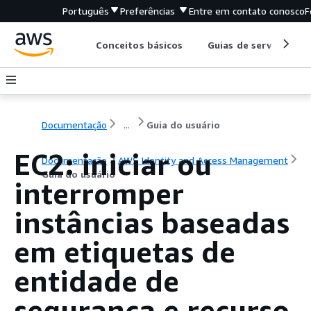
Português
Preferências
Entre em contato conosco
F
Conceitos básicos
Guias de serviço
Documentação
...
Guia do usuário
EC2: iniciar ou
Documentação
AWS Identity and Access Management
Guia do usuário
interromper
instâncias baseadas
em etiquetas de
entidade de
segurança e recurso