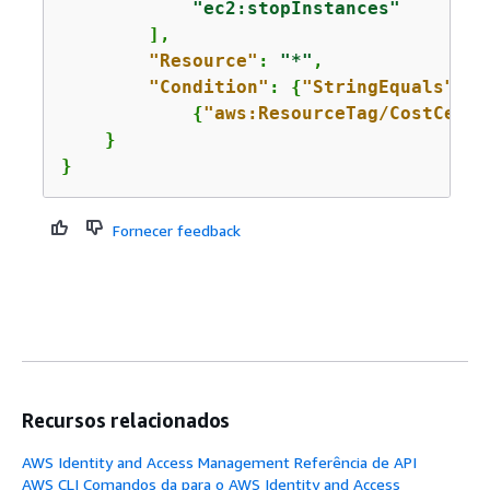
"ec2:stopInstances"
        ],

"Resource"
: 
"*"
,

"Condition"
: 
{
"StringEquals"
: 

{
"aws:ResourceTag/CostCente
    }

}
Fornecer feedback
Recursos relacionados
AWS Identity and Access Management Referência de API
AWS CLI Comandos da para o AWS Identity and Access