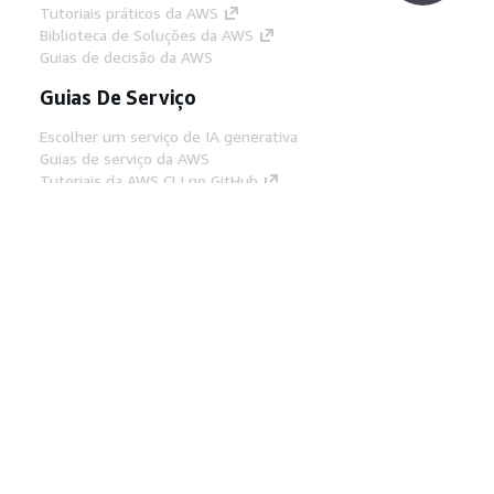
Tutoriais práticos da AWS
Biblioteca de Soluções da AWS
Guias de decisão da AWS
Guias De Serviço
Escolher um serviço de IA generativa
Guias de serviço da AWS
Tutoriais da AWS CLI no GitHub
Ferramentas De Desenvolvedor
Biblioteca de exemplos de código da AWS
AWS CLI
Centro de Builders AWS
Blog de ferramentas para desenvolvedores da
AWS
Links Úteis
Baixar servidor MCP de documentos da AWS
Faça login no Console da AWS
AWS re:Post