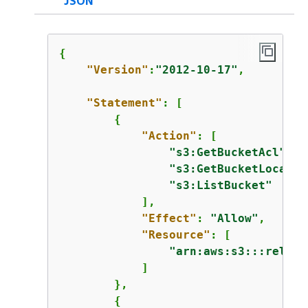
JSON
{
"Version"
:
"2012-10-17"
,

"Statement"
: [

{
"Action"
: [

"s3:GetBucketAcl"
,

"s3:GetBucketLocatio
"s3:ListBucket"
            ],

"Effect"
: 
"Allow"
,

"Resource"
: [

"arn:aws:s3:::relent
            ]

        },

{