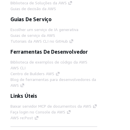
Biblioteca de Soluções da AWS
Guias de decisão da AWS
Guias De Serviço
Escolher um serviço de IA generativa
Guias de serviço da AWS
Tutoriais da AWS CLI no GitHub
Ferramentas De Desenvolvedor
Biblioteca de exemplos de código da AWS
AWS CLI
Centro de Builders AWS
Blog de ferramentas para desenvolvedores da
AWS
Links Úteis
Baixar servidor MCP de documentos da AWS
Faça login no Console da AWS
AWS re:Post