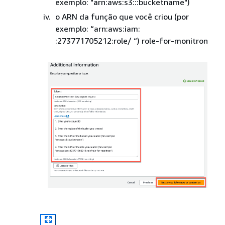
exemplo: "arn:aws:s3:::bucketname")
o ARN da função que você criou (por
exemplo: “arn:aws:iam:
:273771705212:role/ “) role-for-monitron