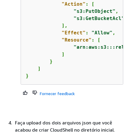
"Action"
: [

"s3:PutObject"
,

"s3:GetBucketAcl"
            ],

"Effect"
: 
"Allow"
,

"Resource"
: [

"arn:aws:s3:::relent
            ]

        }

    ]

}
Fornecer feedback
Faça upload dos dois arquivos json que você
acabou de criar CloudShell no diretório inicial.