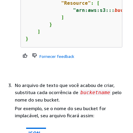
"Resource"
: [

"arn:aws:s3:::
bucket
            ]

        }

    ]

}
Fornecer feedback
No arquivo de texto que você acabou de criar,
substitua cada ocorrência de
pelo
bucketname
nome do seu bucket.
Por exemplo, se o nome do seu bucket for
implacável, seu arquivo ficará assim: