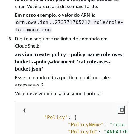
criar. Você precisará disso mais tarde.
Em nosso exemplo, o valor do ARN é:
arn:aws:iam::273771705212:role/role-
for-monitron
Digite o seguinte na linha de comando em
CloudShell:
aws iam create-policy --policy-name role-uses-
bucket --policy-document "cat role-uses-
bucket.json"
Esse comando cria a política monitron-role-
accesses-s 3.
Você deve ver uma saída semelhante a:
{
"Policy"
: 
{
"PolicyName"
: 
"role-us
"PolicyId"
: 
"ANPAT7PQQ