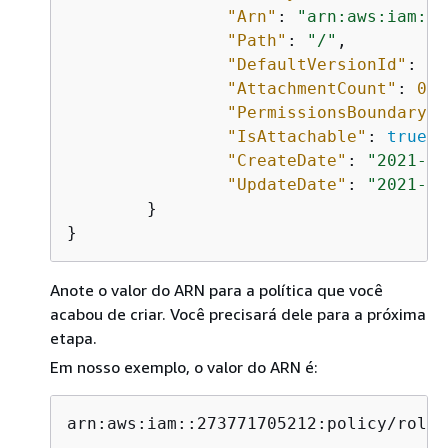
"Arn"
: 
"arn:aws:iam::2
"Path"
: 
"/"
,

"DefaultVersionId"
: 
"v
"AttachmentCount"
: 
0
,

"PermissionsBoundaryUs
"IsAttachable"
: 
true
,

"CreateDate"
: 
"2021-07
"UpdateDate"
: 
"2021-07
	}

}
Anote o valor do ARN para a política que você
acabou de criar. Você precisará dele para a próxima
etapa.
Em nosso exemplo, o valor do ARN é:
arn:aws:iam::273771705212:policy/role-