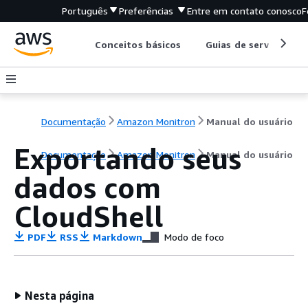
Português
Preferências
Entre em contato conosco
F
Conceitos básicos
Guias de serviço
Documentação
Amazon Monitron
Manual do usuário
Exportando seus
Documentação
Amazon Monitron
Manual do usuário
dados com
CloudShell
PDF
RSS
Markdown
Modo de foco
Nesta página