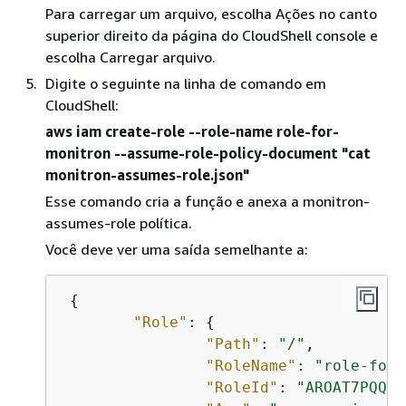
Para carregar um arquivo, escolha Ações no canto
superior direito da página do CloudShell console e
escolha Carregar arquivo.
Digite o seguinte na linha de comando em
CloudShell:
aws iam create-role --role-name role-for-
monitron --assume-role-policy-document "cat
monitron-assumes-role.json"
Esse comando cria a função e anexa a monitron-
assumes-role política.
Você deve ver uma saída semelhante a:
{
"Role"
: 
{
"Path"
: 
"/"
,

"RoleName"
: 
"role-for-
"RoleId"
: 
"AROAT7PQQWN