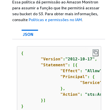
Essa política dá permissão ao Amazon Monitron
para assumir a função que lhe permitirá acessar
seu bucket do S3. Para obter mais informações,
consulte
Políticas e permissões no IAM
.
JSON
{
"Version"
:
"2012-10-17"
,

"Statement"
: [
{
"Effect"
: 
"Allow"
,

"Principal"
: 
{
"Service"
: [
		},

"Action"
: 
"sts:Assum
	}]

}