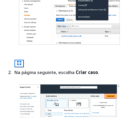
Na página seguinte, escolha
Criar caso
.