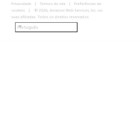
Privacidade
Termos do site
Preferências de
cookies
© 2026, Amazon Web Services, Inc. ou
suas afiliadas. Todos os direitos reservados.
Português