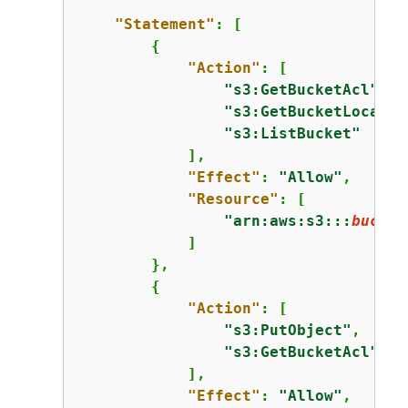
"Statement"
: [

{
"Action"
: [

"s3:GetBucketAcl"
,

"s3:GetBucketLocatio
"s3:ListBucket"
            ],

"Effect"
: 
"Allow"
,

"Resource"
: [

"arn:aws:s3:::
bucket
            ]

        },

{
"Action"
: [

"s3:PutObject"
,

"s3:GetBucketAcl"
            ],

"Effect"
: 
"Allow"
,
