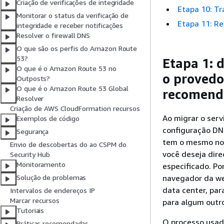
Criação de verificações de integridade
Etapa 10: Tr
Monitorar o status da verificação de
Etapa 11: Re
integridade e receber notificações
Resolver o firewall DNS
O que são os perfis do Amazon Route
53?
Etapa 1: 
O que é o Amazon Route 53 no
o provedo
Outposts?
O que é o Amazon Route 53 Global
recomend
Resolver
Criação de AWS CloudFormation recursos
Ao migrar o serv
Exemplos de código
configuração DN
Segurança
tem o mesmo nome
Envio de descobertas do ao CSPM do
você deseja dir
Security Hub
Monitoramento
especificado. P
navegador da we
Solução de problemas
data center, par
Intervalos de endereços IP
Marcar recursos
para algum outro
Tutoriais
O processo usad
Práticas recomendadas