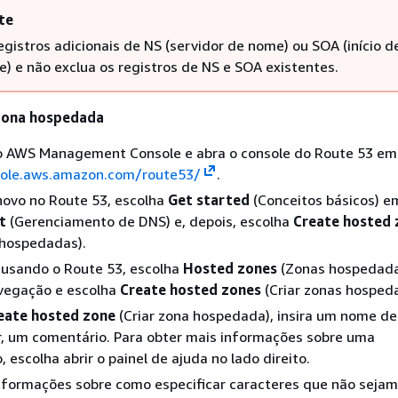
te
egistros adicionais de NS (servidor de nome) ou SOA (início d
e) e não exclua os registros de NS e SOA existentes.
 zona hospedada
no AWS Management Console e abra o console do Route 53 em
sole.aws.amazon.com/route53/
.
novo no Route 53, escolha
Get started
(Conceitos básicos) 
t
(Gerenciamento de DNS) e, depois, escolha
Create hosted 
 hospedadas).
r usando o Route 53, escolha
Hosted zones
(Zonas hospedada
avegação e escolha
Create hosted zones
(Criar zonas hosped
eate hosted zone
(Criar zona hospedada), insira um nome de
ir, um comentário. Para obter mais informações sobre uma
 escolha abrir o painel de ajuda no lado direito.
nformações sobre como especificar caracteres que não sejam 