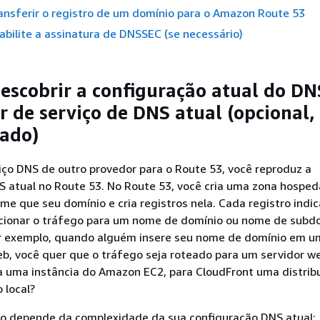
ansferir o registro de um domínio para o Amazon Route 53
abilite a assinatura de DNSSEC (se necessário)
descobrir a configuração atual do D
r de serviço de DNS atual (opcional,
ado)
iço DNS de outro provedor para o Route 53, você reproduz a
S atual no Route 53. No Route 53, você cria uma zona hospe
 que seu domínio e cria registros nela. Cada registro indi
ecionar o tráfego para um nome de domínio ou nome de subd
or exemplo, quando alguém insere seu nome de domínio em u
b, você quer que o tráfego seja roteado para um servidor w
a uma instância do Amazon EC2, para CloudFront uma distrib
 local?
o depende da complexidade da sua configuração DNS atual: