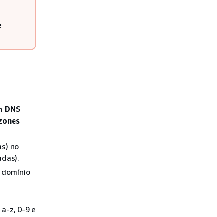
e
em
DNS
zones
s) no
adas).
 domínio
a-z, 0-9 e