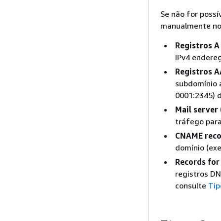
Se não for possí
manualmente no R
Registros A
IPv4 endereç
Registros A
subdomínio a
0001:2345) 
Mail server
tráfego para
CNAME reco
domínio (ex
Records for
registros DN
consulte
Tip