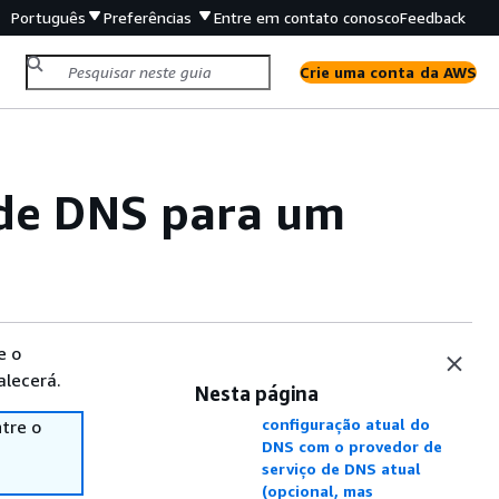
Português
Preferências
Entre em contato conosco
Feedback
Crie uma conta da AWS
 de DNS para um
e o
alecerá.
Nesta página
Etapa 1: descobrir a
configuração atual do
tre o
DNS com o provedor de
serviço de DNS atual
(opcional, mas