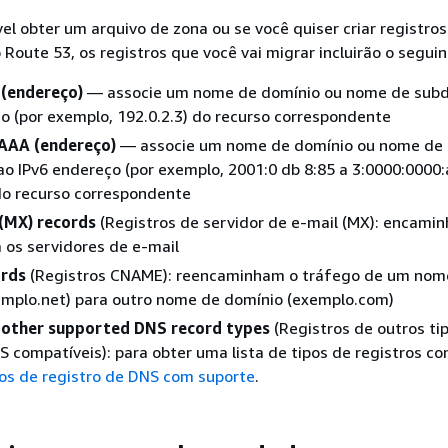
vel obter um arquivo de zona ou se você quiser criar registros
oute 53, os registros que você vai migrar incluirão o seguin
 (endereço)
— associe um nome de domínio ou nome de subd
o (por exemplo, 192.0.2.3) do recurso correspondente
AAA (endereço)
— associe um nome de domínio ou nome de
o IPv6 endereço (por exemplo, 2001:0 db 8:85 a 3:0000:0000:
do recurso correspondente
 (MX) records
(Registros de servidor de e-mail (MX): encami
 os servidores de e-mail
rds
(Registros CNAME): reencaminham o tráfego de um nom
emplo.net) para outro nome de domínio (exemplo.com)
 other supported DNS record types
(Registros de outros ti
S compatíveis): para obter uma lista de tipos de registros co
os de registro de DNS com suporte
.