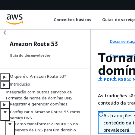
Conceitos básicos
Guias de serviç
Documentaç
Amazon Route 53
Torna
Documentaç
Guia do desenvolvedor
domín
O que é o Amazon Route 53?
PDF
RSS
M
Introdução
Integração com outros serviços da
As traduções são
Formato de nome de domínio DNS
conteúdo da trad
Registrar e gerenciar domínios
Configurar o Amazon Route 53 como
As traduções 
serviço DNS
conteúdo da tr
Como transformar o Route 53 no
prevalecerá.
serviço de DNS para um domínio