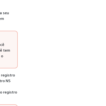
a seu
 em
ocê
cê tem
 o
registro
tro NS
o registro