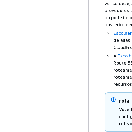
ver se desej
provedores d
ou pode impo
posteriorme
Escolher
de alias
CloudFro
A
Escolh
Route 53
roteamen
roteame
recursos
nota
Você 
config
rotea