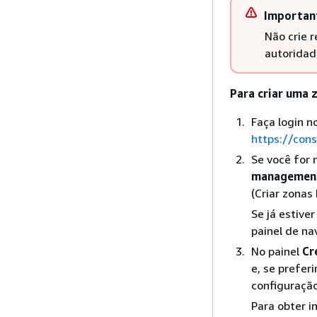
Importan
Não crie r
autoridad
Para criar uma
Faça login 
https://con
Se você for 
managemen
(Criar zonas
Se já estive
painel de n
No painel
Cr
e, se prefer
configuração,
Para obter i