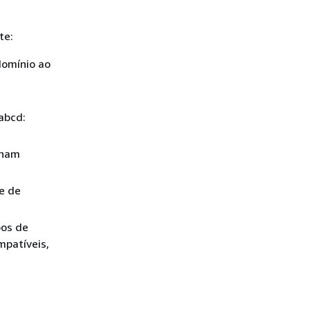
te:
omínio ao
abcd:
nham
e de
pos de
mpatíveis,