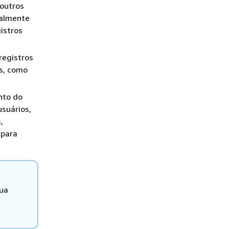
 outros
ualmente
istros
registros
os, como
nto do
suários,
,
 para
sua