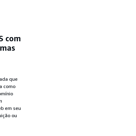
registro de um domínio
para o Amazon Route 53
Etapa 11: Reabilite a
assinatura de DNSSEC (se
necessário)
NS com
 mas
dada que
ca como
omínio
m
eb em seu
uição ou