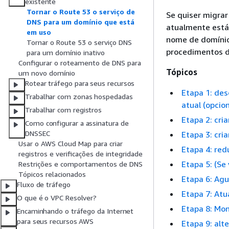
existente
Tornar o Route 53 o serviço de
Se quiser migra
DNS para um domínio que está
atualmente está
em uso
nome de domínio
Tornar o Route 53 o serviço DNS
procedimentos d
para um domínio inativo
Configurar o roteamento de DNS para
Tópicos
um novo domínio
Rotear tráfego para seus recursos
Etapa 1: des
Trabalhar com zonas hospedadas
atual (opci
Trabalhar com registros
Etapa 2: cr
Como configurar a assinatura de
DNSSEC
Etapa 3: cria
Usar o AWS Cloud Map para criar
Etapa 4: red
registros e verificações de integridade
Etapa 5: (Se
Restrições e comportamentos de DNS
Tópicos relacionados
Etapa 6: Agu
Fluxo de tráfego
Etapa 7: Atu
O que é o VPC Resolver?
Etapa 8: Mon
Encaminhando o tráfego da Internet
para seus recursos AWS
Etapa 9: alt