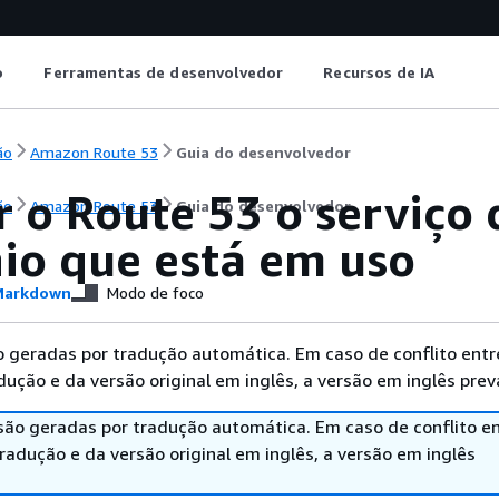
o
Ferramentas de desenvolvedor
Recursos de IA
ão
Amazon Route 53
Guia do desenvolvedor
r o Route 53 o serviço
ão
Amazon Route 53
Guia do desenvolvedor
io que está em uso
arkdown
Modo de foco
 geradas por tradução automática. Em caso de conflito entr
ução e da versão original em inglês, a versão em inglês prev
são geradas por tradução automática. Em caso de conflito en
adução e da versão original em inglês, a versão em inglês