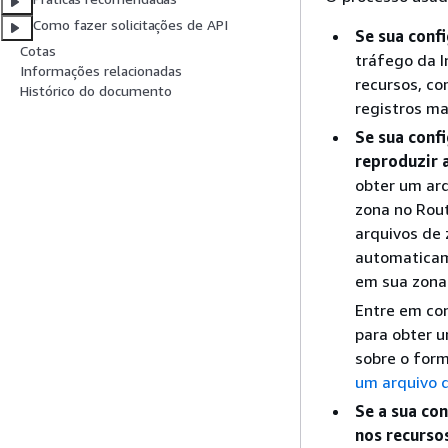
Como fazer solicitações de API
Se sua conf
Cotas
tráfego da 
Informações relacionadas
recursos, co
Histórico do documento
registros m
Se sua conf
reproduzir 
obter um arq
zona no Rout
arquivos de 
automaticame
em sua zona
Entre em con
para obter 
sobre o form
um arquivo 
Se a sua co
nos recurso