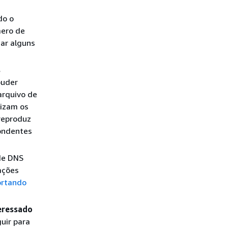
do o
mero de
ar alguns
s
puder
arquivo de
lizam os
reproduz
pondentes
 de DNS
ações
ortando
teressado
uir para