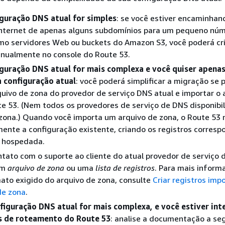
iguração DNS atual for simples
: se você estiver encaminhan
Internet de apenas alguns subdomínios para um pequeno nú
mo servidores Web ou buckets do Amazon S3, você poderá cri
anualmente no console do Route 53.
iguração DNS atual for mais complexa e você quiser apena
a configuração atual
: você poderá simplificar a migração se 
uivo de zona do provedor de serviço DNS atual e importar o 
e 53. (Nem todos os provedores de serviço de DNS disponibi
zona.) Quando você importa um arquivo de zona, o Route 53 
nte a configuração existente, criando os registros corres
 hospedada.
tato com o suporte ao cliente do atual provedor de serviço
um
arquivo de zona
ou uma
lista de registros
. Para mais inform
ato exigido do arquivo de zona, consulte
Criar registros imp
de zona
.
nfiguração DNS atual for mais complexa, e você estiver in
s de roteamento do Route 53
: analise a documentação a seg