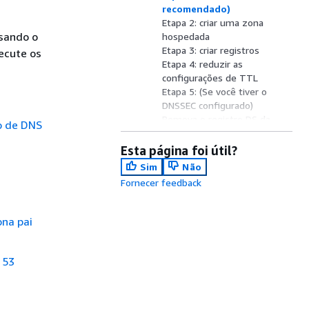
recomendado)
Etapa 2: criar uma zona
usando o
hospedada
Etapa 3: criar registros
ecute os
Etapa 4: reduzir as
configurações de TTL
Etapa 5: (Se você tiver o
DNSSEC configurado)
Remova o registro DS da
ço de DNS
zona pai
Etapa 6: Aguardar pela
Esta página foi útil?
expiração do TTL antigo
Sim
Não
Etapa 7: Atualizar os
Fornecer feedback
registros NS para usar
servidores de nome do
Route 53
ona pai
Etapa 8: Monitorar o tráfego
do domínio
Etapa 9: alterar o TTL para
 53
o registro de NS de volta
para um valor maior
Etapa 10: Transferir o