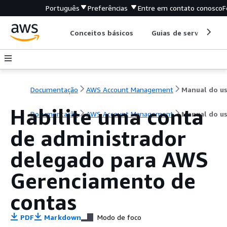
Português
Preferências
Entre em contato conosco
F
Conceitos básicos
Guias de serviço
Documentação
AWS Account Management
Habilite uma conta
Documentação
AWS Account Management
Manual do us
de administrador
delegado para AWS
Gerenciamento de
contas
PDF
Markdown
Modo de foco