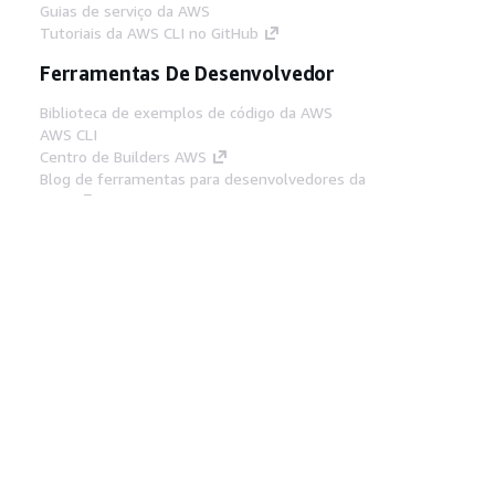
Guias de serviço da AWS
Tutoriais da AWS CLI no GitHub
Ferramentas De Desenvolvedor
Biblioteca de exemplos de código da AWS
AWS CLI
Centro de Builders AWS
Blog de ferramentas para desenvolvedores da
AWS
Links Úteis
Baixar servidor MCP de documentos da AWS
Faça login no Console da AWS
AWS re:Post
Privacidade
Termos do site
Preferências de
cookies
© 2026, Amazon Web Services, Inc. ou
suas afiliadas. Todos os direitos reservados.
Português