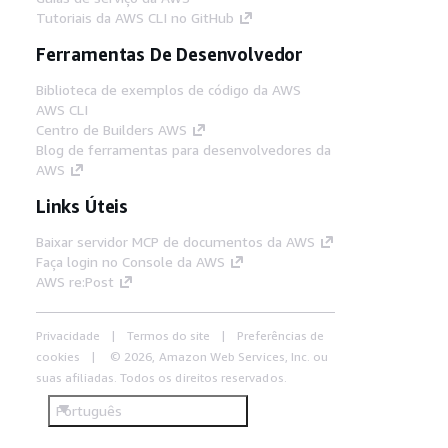
Tutoriais da AWS CLI no GitHub
Ferramentas De Desenvolvedor
Biblioteca de exemplos de código da AWS
AWS CLI
Centro de Builders AWS
Blog de ferramentas para desenvolvedores da
AWS
Links Úteis
Baixar servidor MCP de documentos da AWS
Faça login no Console da AWS
AWS re:Post
Privacidade
Termos do site
Preferências de
cookies
© 2026, Amazon Web Services, Inc. ou
suas afiliadas. Todos os direitos reservados.
Português