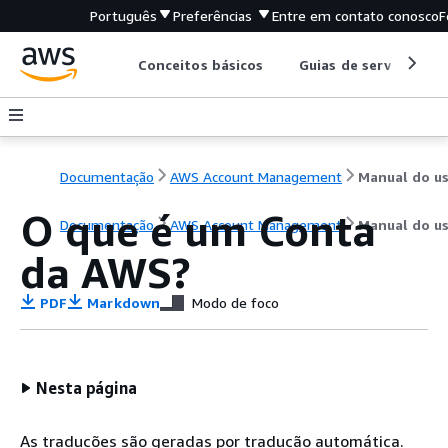
Português
Preferências
Entre em contato conosco
F
Conceitos básicos
Guias de serviço
Documentação
AWS Account Management
O que é um Conta
Documentação
AWS Account Management
Manual do us
da AWS?
PDF
Markdown
Modo de foco
Nesta página
As traduções são geradas por tradução automática.