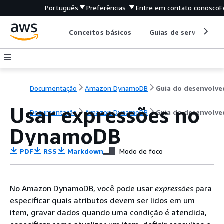
Português
Preferências
Entre em contato conosco
F
Conceitos básicos
Guias de serviço
Documentação
Amazon DynamoDB
Usar expressões no
Documentação
Amazon DynamoDB
Guia do desenvolve
DynamoDB
PDF
RSS
Markdown
Modo de foco
No Amazon DynamoDB, você pode usar
expressões
para
especificar quais atributos devem ser lidos em um
item, gravar dados quando uma condição é atendida,