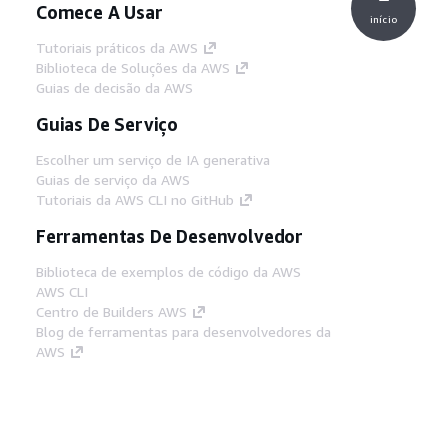
Comece A Usar
início
Tutoriais práticos da AWS
Biblioteca de Soluções da AWS
Guias de decisão da AWS
Guias De Serviço
Escolher um serviço de IA generativa
Guias de serviço da AWS
Tutoriais da AWS CLI no GitHub
Ferramentas De Desenvolvedor
Biblioteca de exemplos de código da AWS
AWS CLI
Centro de Builders AWS
Blog de ferramentas para desenvolvedores da
AWS
Links Úteis
Baixar servidor MCP de documentos da AWS
Faça login no Console da AWS