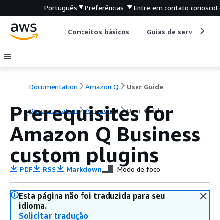
Português
Preferências
Entre em contato conosco
F
Conceitos básicos
Guias de serviço
Documentation
Amazon Q
User Guide
Prerequisites for
Documentation
Amazon Q
User Guide
Amazon Q Business
custom plugins
PDF
RSS
Markdown
Modo de foco
Esta página não foi traduzida para seu
idioma.
Solicitar tradução