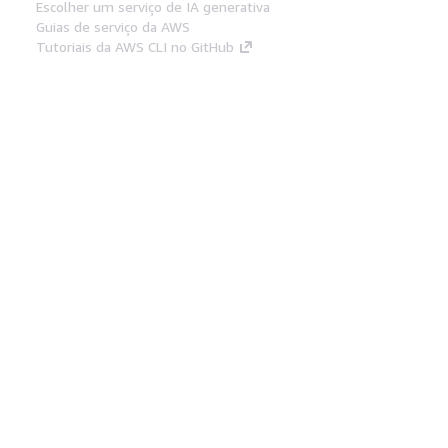
Escolher um serviço de IA generativa
Guias de serviço da AWS
Tutoriais da AWS CLI no GitHub
Ferramentas De Desenvolvedor
Biblioteca de exemplos de código da AWS
AWS CLI
Centro de Builders AWS
Blog de ferramentas para desenvolvedores da
AWS
Links Úteis
Baixar servidor MCP de documentos da AWS
Faça login no Console da AWS
AWS re:Post
Privacidade
Termos do site
Preferências de
cookies
© 2026, Amazon Web Services, Inc. ou
suas afiliadas. Todos os direitos reservados.
Português