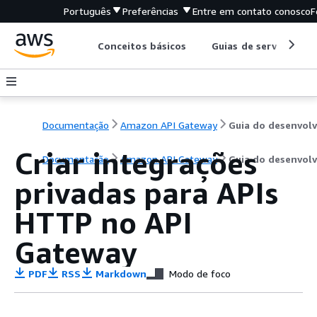
Português
Preferências
Entre em contato conosco
F
Conceitos básicos
Guias de serviço
Documentação
Amazon API Gateway
Criar integrações
Documentação
Amazon API Gateway
Guia do desenvol
privadas para APIs
HTTP no API
Gateway
PDF
RSS
Markdown
Modo de foco