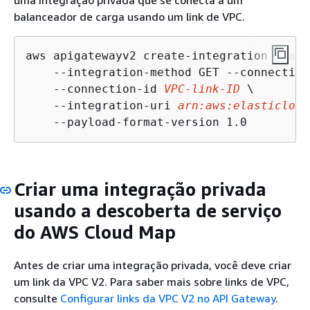
uma integração privada que se conecta a um
balanceador de carga usando um link de VPC.
aws apigatewayv2 create-integration --api
    --integration-method GET --connection
    --connection-id 
VPC-link-ID
 \

    --integration-uri 
arn:aws:elasticload
    --payload-format-version 1.0
Criar uma integração privada
usando a descoberta de serviço
do AWS Cloud Map
Antes de criar uma integração privada, você deve criar
um link da VPC V2. Para saber mais sobre links de VPC,
consulte
Configurar links da VPC V2 no API Gateway
.