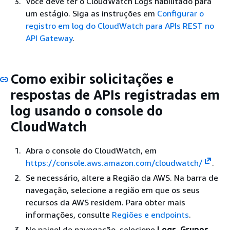
Você deve ter o CloudWatch Logs habilitado para
um estágio. Siga as instruções em
Configurar o
registro em log do CloudWatch para APIs REST no
API Gateway
.
Como exibir solicitações e
respostas de APIs registradas em
log usando o console do
CloudWatch
Abra o console do CloudWatch, em
https://console.aws.amazon.com/cloudwatch/
.
Se necessário, altere a Região da AWS. Na barra de
navegação, selecione a região em que os seus
recursos da AWS residem. Para obter mais
informações, consulte
Regiões e endpoints
.
No painel de navegação, selecione
Logs
,
Grupos