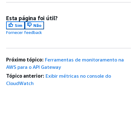
Esta página foi útil?
Sim
Não
Fornecer feedback
Próximo tópico:
Ferramentas de monitoramento na
AWS para o API Gateway
Tópico anterior:
Exibir métricas no console do
CloudWatch