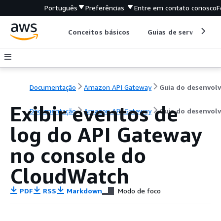
Português
Preferências
Entre em contato conosco
F
Conceitos básicos
Guias de serviço
Documentação
Amazon API Gateway
Exibir eventos de
Documentação
Amazon API Gateway
Guia do desenvol
log do API Gateway
no console do
CloudWatch
PDF
RSS
Markdown
Modo de foco