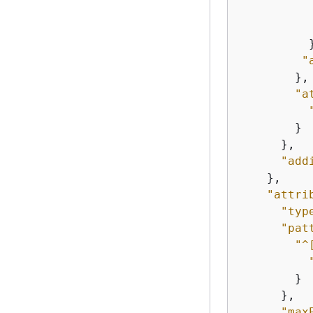
           
          }
"
        },

"a
        }

      },

"add
    },

"attri
"typ
"pat
"^
        }

      },

"max