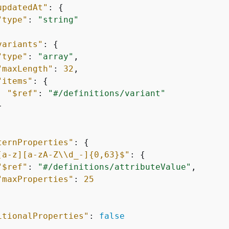
updatedAt"
: 
{
"type"
: 
"string"
variants"
: 
{
"type"
: 
"array"
,

"maxLength"
: 
32
,

"items"
: 
{
"$ref"
: 
"#/definitions/variant"


ternProperties"
: 
{
[a-z][a-zA-Z\\d_-]
{
0,63}$"
: 
{
"$ref"
: 
"#/definitions/attributeValue"
,

"maxProperties"
: 
25
itionalProperties"
: 
false