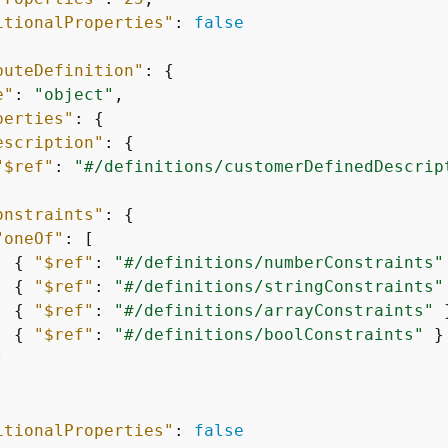
itionalProperties"
: 
false
buteDefinition"
: 
{
e"
: 
"object"
,

perties"
: 
{
escription"
: 
{
"$ref"
: 
"#/definitions/customerDefinedDescrip
onstraints"
: 
{
"oneOf"
: [

{
"$ref"
: 
"#/definitions/numberConstraints"
{
"$ref"
: 
"#/definitions/stringConstraints"
{
"$ref"
: 
"#/definitions/arrayConstraints"
 
{
"$ref"
: 
"#/definitions/boolConstraints"
 }



itionalProperties"
: 
false