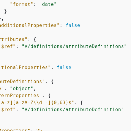
"format"
: 
"date"
 }

,

additionalProperties"
: 
false
ttributes"
: 
{
"$ref"
: 
"#/definitions/attributeDefinitions"
itionalProperties"
: 
false
buteDefinitions"
: 
{
e"
: 
"object"
,

ternProperties"
: 
{
[a-z][a-zA-Z\\d_-]
{
0,63}$"
: 
{
"$ref"
: 
"#/definitions/attributeDefinition"
Properties"
: 
25
,
