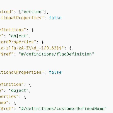
uired"
: [
"version"
],

itionalProperties"
: 
false
efinitions"
: 
{
e"
: 
"object"
,

ternProperties"
: 
{
[a-z][a-zA-Z\\d_-]
{
0,63}$"
: 
{
"$ref"
: 
"#/definitions/flagDefinition"
itionalProperties"
: 
false
efinition"
: 
{
e"
: 
"object"
,

perties"
: 
{
ame"
: 
{
"$ref"
: 
"#/definitions/customerDefinedName"