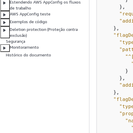
Estendendo AWS AppConfig os fluxos
      },

de trabalho
"req
AWS AppConfig teste
"add
Exemplos de código
    },

Deletion protection (Proteção contra
"flagD
exclusão)
Segurança
"typ
Monitoramento
"pat
Histórico do documento
"^
        }

      },

"add
    },

"flagD
"typ
"pro
"n