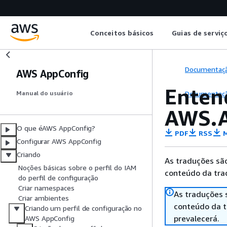
Conceitos básicos
Guias de serviç
Documentaç
AWS AppConfig
Enten
Documentaç
Manual do usuário
AWS.A
O que éAWS AppConfig?
PDF
RSS
M
Configurar AWS AppConfig
Criando
As traduções são
Noções básicas sobre o perfil do IAM
conteúdo da trad
do perfil de configuração
Criar namespaces
As traduções 
Criar ambientes
conteúdo da tr
Criando um perfil de configuração no
prevalecerá.
AWS AppConfig