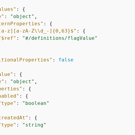
alues"
: 
{
e"
: 
"object"
,

ternProperties"
: 
{
[a-z][a-zA-Z\\d_-]
{
0,63}$"
: 
{
"$ref"
: 
"#/definitions/flagValue"
itionalProperties"
: 
false
alue"
: 
{
e"
: 
"object"
,

perties"
: 
{
nabled"
: 
{
"type"
: 
"boolean"
createdAt"
: 
{
"type"
: 
"string"