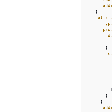
"add
    },

"attri
"typ
"pro
"d
        },

"c
          ]
        }

      },

"add