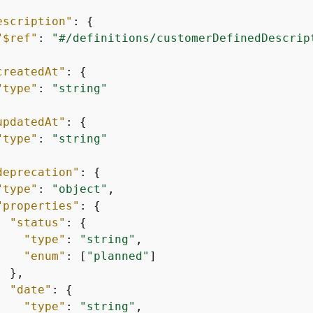
escription"
: 
{
"$ref"
: 
"#/definitions/customerDefinedDescrip
createdAt"
: 
{
"type"
: 
"string"
updatedAt"
: 
{
"type"
: 
"string"
deprecation"
: 
{
"type"
: 
"object"
,

"properties"
: 
{
"status"
: 
{
"type"
: 
"string"
,

"enum"
: [
"planned"
]

 },

"date"
: 
{
"type"
: 
"string"
,
