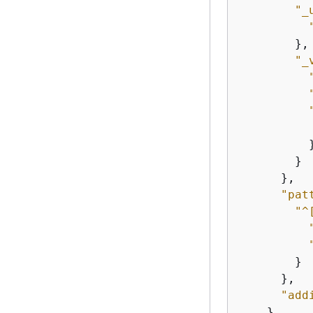
"_
        },

"_
          }
        }

      },

"pat
"^
        }

      },

"add
    },
