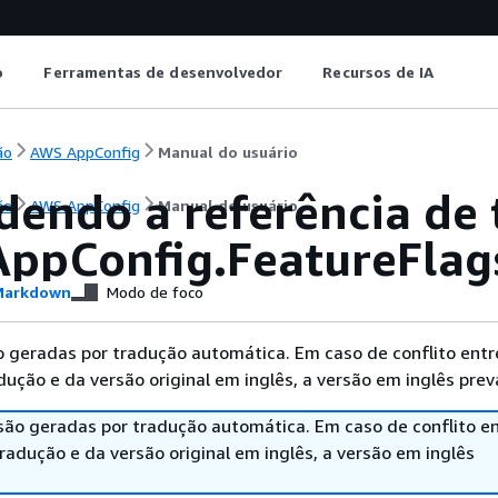
o
Ferramentas de desenvolvedor
Recursos de IA
ão
AWS AppConfig
Manual do usuário
dendo a referência de 
ão
AWS AppConfig
Manual do usuário
ppConfig.FeatureFlag
arkdown
Modo de foco
 geradas por tradução automática. Em caso de conflito entr
ução e da versão original em inglês, a versão em inglês prev
são geradas por tradução automática. Em caso de conflito en
adução e da versão original em inglês, a versão em inglês