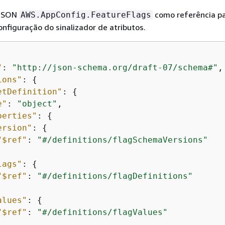
 JSON
como referência pa
AWS.AppConfig.FeatureFlags
nfiguração do sinalizador de atributos.
"
: 
"http://json-schema.org/draft-07/schema#"
,

ions"
: 
{
etDefinition"
: 
{
e"
: 
"object"
,

perties"
: 
{
ersion"
: 
{
"$ref"
: 
"#/definitions/flagSchemaVersions"
lags"
: 
{
"$ref"
: 
"#/definitions/flagDefinitions"
alues"
: 
{
"$ref"
: 
"#/definitions/flagValues"