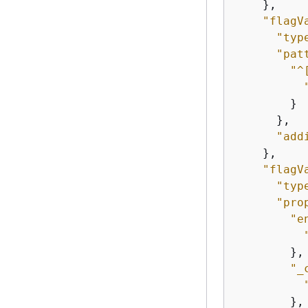
    },

"flagV
"typ
"pat
"^
        }

      },

"add
    },

"flagV
"typ
"pro
"e
        },

"_
        },
