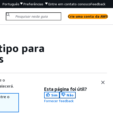
Português
Preferências
Entre em contato conosco
Feedback
Crie uma conta da AWS
tipo para
s
e o
alecerá.
Esta página foi útil?
Sim
Não
tre o
Fornecer feedback