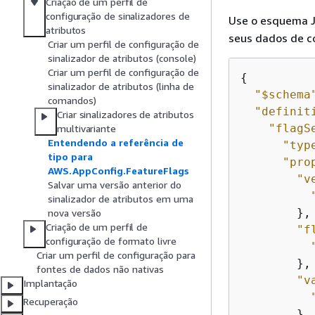
Criação de um perfil de
configuração de sinalizadores de
Use o esquema
atributos
seus dados de co
Criar um perfil de configuração de
sinalizador de atributos (console)
Criar um perfil de configuração de
{
sinalizador de atributos (linha de
"$schema
comandos)
"definit
Criar sinalizadores de atributos
"flagS
multivariante
Entendendo a referência de
"typ
tipo para
"pro
AWS.AppConfig.FeatureFlags
"v
Salvar uma versão anterior do
sinalizador de atributos em uma
        },

nova versão
Criação de um perfil de
"f
configuração de formato livre
Criar um perfil de configuração para
        },

fontes de dados não nativas
"v
Implantação
Recuperação
        }
