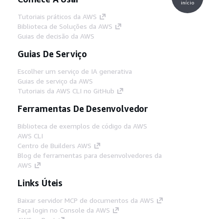
início
Tutoriais práticos da AWS
Biblioteca de Soluções da AWS
Guias de decisão da AWS
Guias De Serviço
Escolher um serviço de IA generativa
Guias de serviço da AWS
Tutoriais da AWS CLI no GitHub
Ferramentas De Desenvolvedor
Biblioteca de exemplos de código da AWS
AWS CLI
Centro de Builders AWS
Blog de ferramentas para desenvolvedores da
AWS
Links Úteis
Baixar servidor MCP de documentos da AWS
Faça login no Console da AWS