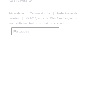
AWS re:Post
Privacidade
Termos do site
Preferências de
cookies
© 2026, Amazon Web Services, Inc. ou
suas afiliadas. Todos os direitos reservados.
Português