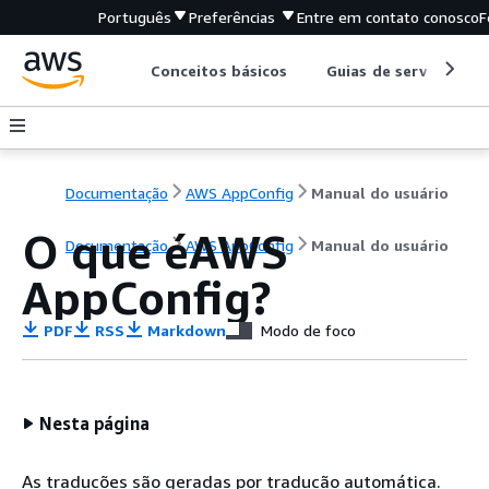
Português
Preferências
Entre em contato conosco
F
Conceitos básicos
Guias de serviço
Documentação
AWS AppConfig
Manual do usuário
O que éAWS
Documentação
AWS AppConfig
Manual do usuário
AppConfig?
PDF
RSS
Markdown
Modo de foco
Nesta página
As traduções são geradas por tradução automática.