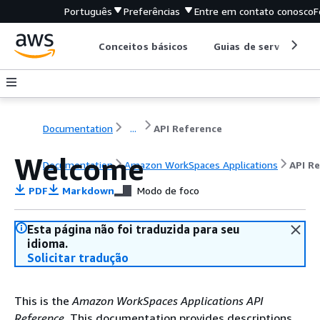
Português
Preferências
Entre em contato conosco
F
Conceitos básicos
Guias de serviço
Documentation
...
API Reference
Welcome
Documentation
Amazon WorkSpaces Applications
API R
PDF
Markdown
Modo de foco
Esta página não foi traduzida para seu
idioma.
Solicitar tradução
This is the
Amazon WorkSpaces Applications API
Reference
. This documentation provides descriptions