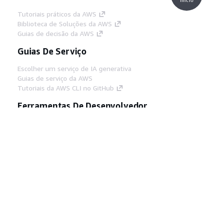
Tutoriais práticos da AWS
Biblioteca de Soluções da AWS
Guias de decisão da AWS
Guias De Serviço
Escolher um serviço de IA generativa
Guias de serviço da AWS
Tutoriais da AWS CLI no GitHub
Ferramentas De Desenvolvedor
Biblioteca de exemplos de código da AWS
AWS CLI
Centro de Builders AWS
Blog de ferramentas para desenvolvedores da
AWS
Links Úteis
Baixar servidor MCP de documentos da AWS
Faça login no Console da AWS
AWS re:Post