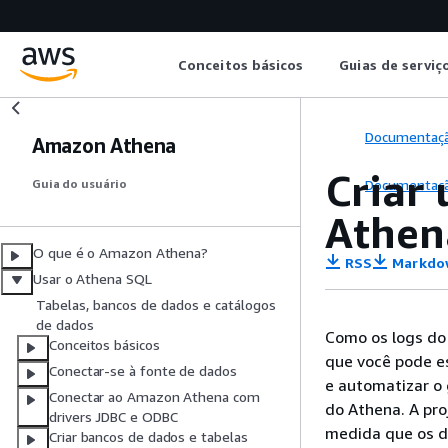
Conceitos básicos
Guias de serviç
Documentaç
Amazon Athena
Criar
Documentaç
Guia do usuário
Athen
O que é o Amazon Athena?
RSS
Markdo
Usar o Athena SQL
Tabelas, bancos de dados e catálogos
de dados
Como os logs do
Conceitos básicos
que você pode es
Conectar-se à fonte de dados
e automatizar o
Conectar ao Amazon Athena com
do Athena. A pr
drivers JDBC e ODBC
medida que os da
Criar bancos de dados e tabelas