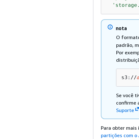
'storage
nota
O formato
padrão, m
Por exemp
distribuiç
s3://
Se você t
confirme 
Suporte
Para obter mais 
partições com o