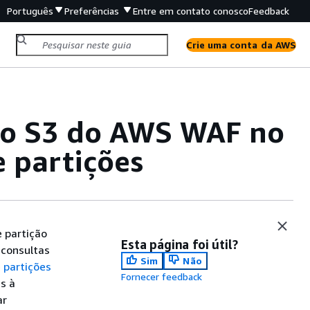
Português
Preferências
Entre em contato conosco
Feedback
Crie uma conta da AWS
 do S3 do AWS WAF no
 partições
 partição
Esta página foi útil?
 consultas
Sim
Não
 partições
Fornecer feedback
s à
ar