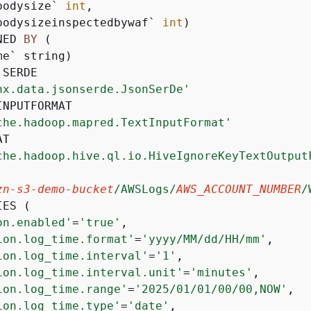
bodysize` 
int
, 

bodysizeinspectedbywaf` 
int
)

NED 
BY
 ( 

SERDE 

nx.data.jsonserde.JsonSerDe'
INPUTFORMAT 

che.hadoop.mapred.TextInputFormat'
T 

che.hadoop.hive.ql.io.HiveIgnoreKeyTextOutput
zn-s3-demo-bucket
/AWSLogs/
AWS_ACCOUNT_NUMBER
/
ES (

on.enabled'
=
'true'
,

ion.log_time.format'
=
'yyyy/MM/dd/HH/mm'
,

ion.log_time.interval'
=
'1'
,

ion.log_time.interval.unit'
=
'minutes'
,

ion.log_time.range'
=
'2025/01/01/00/00,NOW'
,

ion.log_time.type'
=
'date'
,
