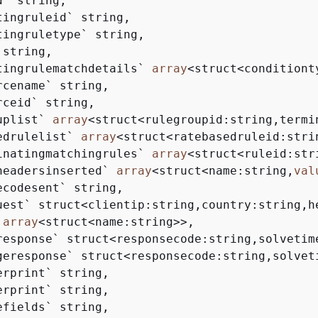
` string, 

tingruleid` string, 

tingruletype` string, 

string, 

tingrulematchdetails` 
array
<
struct
<
conditiont
rcename` string, 

ceid` string, 

uplist` 
array
<
struct
<
rulegroupid:string,termi
edrulelist` 
array
<
struct
<
ratebasedruleid:stri
inatingmatchingrules` 
array
<
struct
<
ruleid:str
headersinserted` 
array
<
struct
<
name:string,
val
ecodesent` string, 

uest` struct
<
clientip:string,country:string,h
 
array
<
struct
<
name:string
>>
, 

response` struct
<
responsecode:string,solvetim
geresponse` struct
<
responsecode:string,solvet
erprint` string, 

erprint` string, 

efields` string, 
