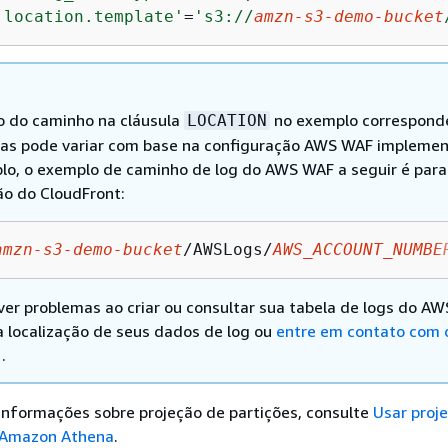
.location.template'
=
's3://
amzn-s3-demo-bucket
 do caminho na cláusula
no exemplo correspond
LOCATION
as pode variar com base na configuração AWS WAF implemen
lo, o exemplo de caminho de log do AWS WAF a seguir é par
ão do CloudFront:
amzn-s3-demo-bucket
/AWSLogs/
AWS_ACCOUNT_NUMBE
iver problemas ao criar ou consultar sua tabela de logs do A
a localização de seus dados de log ou
entre em contato com 
.
informações sobre projeção de partições, consulte
Usar proj
 Amazon Athena
.