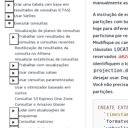
manualmente as
Criar uma tabela com base em
resultados de consultas (CTAS)
A instrução de 
Usar SerDes
partições com b
Executar consultas
hoje para difere
Visualização de planos de consultas
particiona por r
Trabalhar com resultados de
Modifique os ca
consultas e consultas recentes
Reutilização de resultados da
cláusulas
LOCA
consulta no Athena
reservados
amz
Visualizar estatísticas de consultas
identifiquem o 
Trabalhar com visualizações
projection.d
Usar consultas salvas
desejar usar. De
Usar consultas parametrizadas
Você não precis
Usar o otimizador baseado em
partições.
custos
Consultar S3 Express One Zone
Consultar o Amazon Glacier
CREATE
EXT
Lidar com atualizações de
  `
timesta
esquemas
  `formatv
Consultar matrizes