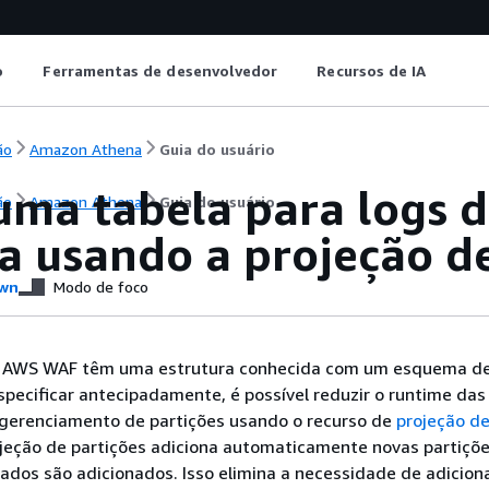
o
Ferramentas de desenvolvedor
Recursos de IA
ão
Amazon Athena
Guia do usuário
 uma tabela para logs
ão
Amazon Athena
Guia do usuário
a usando a projeção de
wn
Modo de foco
 AWS WAF têm uma estrutura conhecida com um esquema de
pecificar antecipadamente, é possível reduzir o runtime das
 gerenciamento de partições usando o recurso de
projeção de
ojeção de partições adiciona automaticamente novas partiçõe
dos são adicionados. Isso elimina a necessidade de adicion