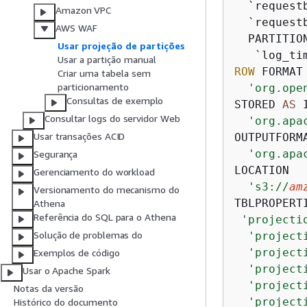
  `request
Amazon VPC
  `request
AWS WAF
  PARTITIO
Usar projeção de partições
Usar a partição manual
ROW
 FORMAT 
Criar uma tabela sem
particionamento
'org.ope
Consultas de exemplo
STORED 
AS
 
Consultar logs do servidor Web
'org.apa
Usar transações ACID
OUTPUTFORMA
'org.apa
Segurança
LOCATION

Gerenciamento do workload
's3://
am
Versionamento do mecanismo do
TBLPROPERTI
Athena
Referência do SQL para o Athena
'projecti
Solução de problemas do
'project
'project
Exemplos de código
'project
Usar o Apache Spark
'project
Notas da versão
'project
Histórico do documento