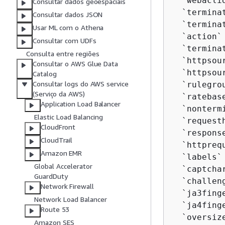
  `webaclid
Consultar dados geoespaciais
  `termina
Consultar dados JSON
  `termina
Usar ML com o Athena
  `action` 
Consultar com UDFs
  `termina
Consulta entre regiões
  `httpsou
Consultar o AWS Glue Data
  `httpsour
Catalog
Consultar logs do AWS service
  `rulegro
(Serviço da AWS)
  `ratebas
Application Load Balancer
  `nonterm
Elastic Load Balancing
  `request
CloudFront
  `respons
CloudTrail
  `httpreq
Amazon EMR
  `labels`
Global Accelerator
  `captcha
GuardDuty
  `challen
Network Firewall
  `ja3fing
Network Load Balancer
  `ja4fing
Route 53
  `oversiz
Amazon SES