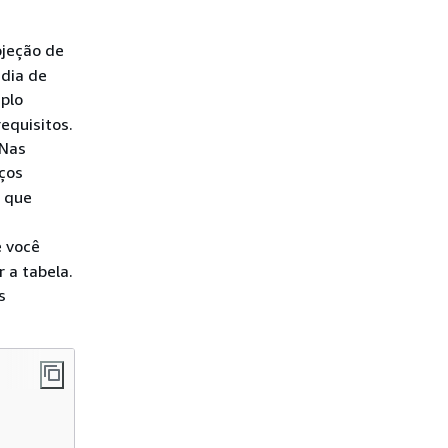
ojeção de
 dia de
plo
equisitos.
 Nas
aços
s que
e você
 a tabela.
s