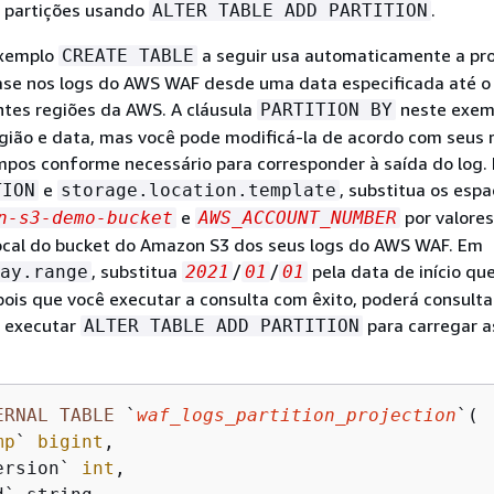
 partições usando
.
ALTER TABLE ADD PARTITION
exemplo
a seguir usa automaticamente a pr
CREATE TABLE
ase nos logs do AWS WAF desde uma data especificada até o
ntes regiões da AWS. A cláusula
neste exem
PARTITION BY
egião e data, mas você pode modificá-la de acordo com seus r
mpos conforme necessário para corresponder à saída do log.
e
, substitua os esp
TION
storage.location.template
e
por valore
n-s3-demo-bucket
AWS_ACCOUNT_NUMBER
local do bucket do Amazon S3 dos seus logs do AWS WAF. Em
‬, substitua ‭
/‭
‬/‭
‬ pela data de início qu
ay.range
2021‭
01‭
01‭
pois que você executar a consulta com êxito, poderá consultar
a executar
para carregar a
ALTER TABLE ADD PARTITION
ERNAL
TABLE
 `
waf_logs_partition_projection
`(

mp
` 
bigint
, 

ersion` 
int
, 
