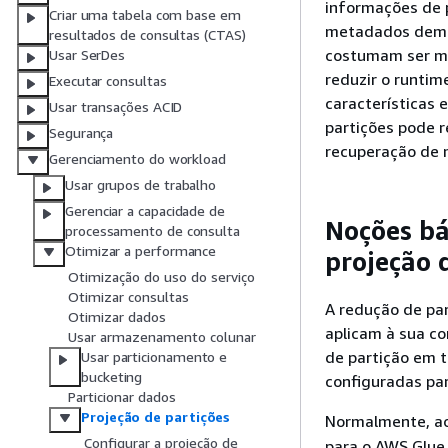
informações de 
Criar uma tabela com base em
metadados demo
resultados de consultas (CTAS)
costumam ser ma
Usar SerDes
reduzir o runti
Executar consultas
características 
Usar transações ACID
partições pode r
Segurança
recuperação de 
Gerenciamento do workload
Usar grupos de trabalho
Gerenciar a capacidade de
Noções bá
processamento de consulta
Otimizar a performance
projeção 
Otimização do uso do serviço
Otimizar consultas
A redução de par
Otimizar dados
aplicam à sua co
Usar armazenamento colunar
de partição em t
Usar particionamento e
bucketing
configuradas par
Particionar dados
Projeção de partições
Normalmente, ao
Configurar a projeção de
para o AWS Glue 