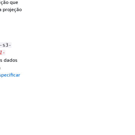
ição que
a projeção
-s3-
1-
os dados
a
pecificar