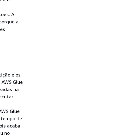
ções. A
porque a
ões
tição e os
o AWS Glue
izadas na
ecutar
 AWS Glue
o tempo de
ois acaba
ou no