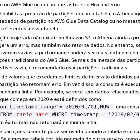
 no AWS Glue ou em um metastore do Hive externo.
habilita a projeção de partições em uma tabela, o Athena ig
tadados de partição no AWS Glue Data Catalog ou no metast
 referentes a essa tabela.
ção projetada não existir no Amazon S3, o Athena ainda a pro
gera um erro, mas também não retorna dados. No entanto, s
stiverem vazias, a performance poderá ser mais lenta em co
ções tradicionais do AWS Glue. Se mais da metade das parti
stiver vazia, é recomendado usar partições tradicionais.
 de valores que excedem os limites de intervalo definidos pa
partição não retornam erro. Em vez disso, a consulta é exec
nenhuma linha. Por exemplo, se você tem dados relacionado
que começa em 2020 e está definidos como
, uma cons
on.timestamp.range'='2020/01/01,NOW'
 FROM
table-name
WHERE timestamp = '2019/02/0
m êxito, mas não retornará nenhuma linha.
de partições somente pode ser usada quando a tabela é cons
 Se a mesma tabela for lida por meio de outro serviço, com