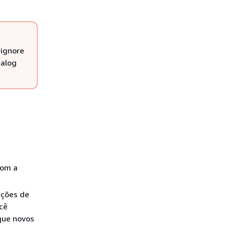
 ignore
talog
com a
ições de
cê
que novos