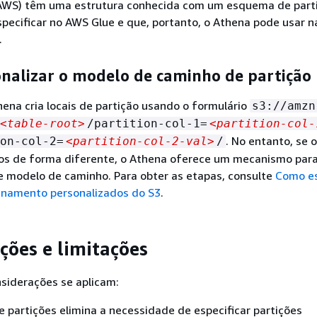
 AWS) têm uma estrutura conhecida com um esquema de part
pecificar no AWS Glue e que, portanto, o Athena pode usar n
.
nalizar o modelo de caminho de partição
hena cria locais de partição usando o formulário
s3://amzn
<table-root>
/partition-col-1=
<partition-col-
. No entanto, se 
on-col-2=
<partition-col-2-val>
/
os de forma diferente, o Athena oferece um mecanismo par
e modelo de caminho. Para obter as etapas, consulte
Como es
enamento personalizados do S3
.
ções e limitações
siderações se aplicam:
e partições elimina a necessidade de especificar partições