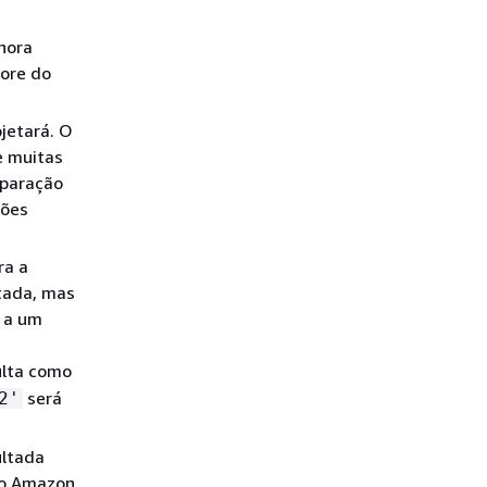
nora
ore do
jetará. O
e muitas
mparação
ções
ra a
utada, mas
s a um
ulta como
será
2'
ultada
o o Amazon