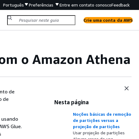
Português
Preferências
Entre em contato conosco
Feedback
Crie uma conta da AWS
 com o Amazon Athena
ento de
o de
Nesta página
Noções básicas de remoção
s usando
de partições versus a
 AWS Glue.
projeção de partições
Usar projeção de partições
s
Alguns casos de uso