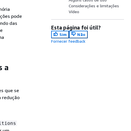
Considerações e limitações
mória
Vídeo
ições pode
endo das
Esta página foi útil?
de
Sim
Não
na
Fornecer feedback
s a
es que se
a redução
itions
er um