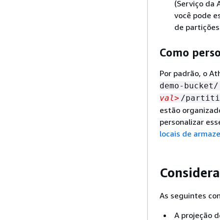
(Serviço da
você pode es
de partições
Como perso
Por padrão, o At
demo-bucket/
val>
/partiti
estão organizad
personalizar ess
locais de armaz
Considera
As seguintes con
A projeção d