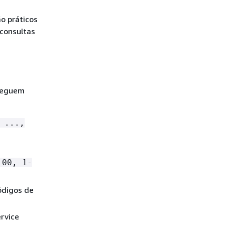
o práticos
 consultas
 seguem
 ...,
:00, 1-
ódigos de
rvice