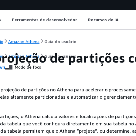
o
Ferramentas de desenvolvedor
Recursos de IA
ão
Amazon Athena
Guia do usuário
projeção de partições
ão
Amazon Athena
Guia do usuário
wn
Modo de foco
a projeção de partições no Athena para acelerar o processam
belas altamente particionadas e automatizar o gerenciament
artições, o Athena calcula valores e localizações de partiçõe
 da tabela que você configura diretamente em sua tabela no
da tabela permitem que o Athena “projete”, ou determine, a