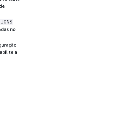
 de
TIONS
adas no
iguração
abilite a