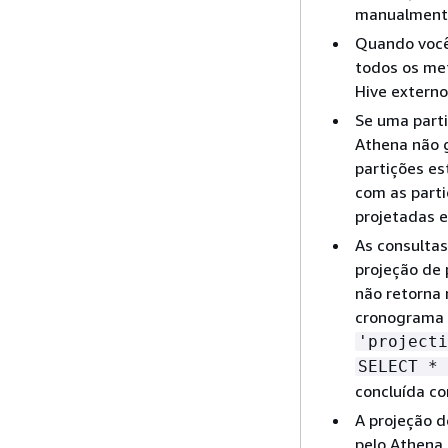
manualmente
Quando você 
todos os me
Hive externo
Se uma parti
Athena não 
partições e
com as parti
projetadas e
As consultas
projeção de 
não retorna 
cronograma 
'projecti
SELECT *
concluída co
A projeção 
pelo Athena.