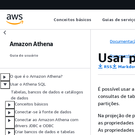
Conceitos básicos
Guias de serviç
Documentaç
Amazon Athena
Usar 
Documentaç
Guia do usuário
RSS
Markdo
O que é o Amazon Athena?
Usar o Athena SQL
É possível usar 
Tabelas, bancos de dados e catálogos
consultas de ta
de dados
partições.
Conceitos básicos
Conectar-se à fonte de dados
Na projeção de p
Conectar ao Amazon Athena com
as propriedades
drivers JDBC e ODBC
As propriedades 
Criar bancos de dados e tabelas