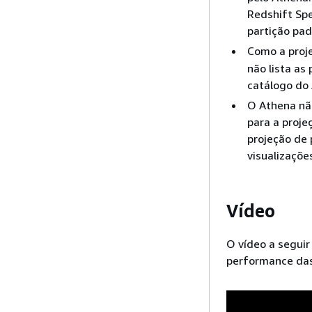
Redshift Sp
partição pad
Como a proj
não lista as
catálogo do
O Athena não
para a proje
projeção de
visualizaçõe
Vídeo
O vídeo a seguir
performance das