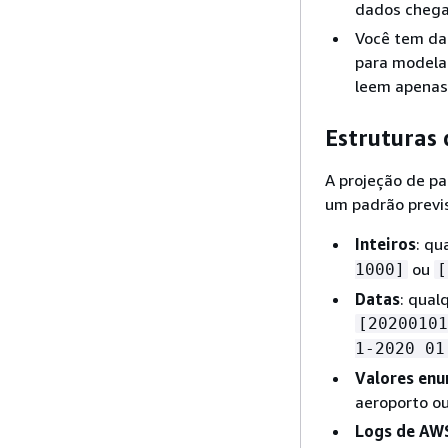
dados cheg
Você tem da
para modelar
leem apenas
Estruturas 
A projeção de p
um padrão previs
Inteiros
: qu
ou
1000]
[
Datas
: qual
[20200101
1-2020 01
Valores en
aeroporto o
Logs de AWS