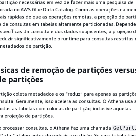
partição necessárias em vez de fazer mais uma pesquisa de
rada no AWS Glue Data Catalog. Como as operações na me
is rápidas do que as operações remotas, a projeção de part
me de consultas em tabelas altamente particionadas. Depend
específicas da consulta e dos dados subjacentes, a projeção 
eduzir significativamente o runtime para consultas restritas 
metadados de partição.
sicas de remoção de partições versu
de partições
tição coleta metadados e os “reduz” para apenas as partiçõ
nsulta. Geralmente, isso acelera as consultas. O Athena usa 
odas as tabelas com colunas de partição, inclusive aquelas
a projeção de partições.
 processar consultas, o Athena faz uma chamada
GetPart
Data Catalog antes de reduzir a partição. Se uma tabela tiv