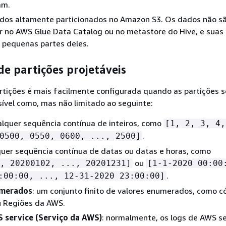
am.
dos altamente particionados no Amazon S3. Os dados não sã
 no AWS Glue Data Catalog ou no metastore do Hive, e suas
 pequenas partes deles.
de partições projetáveis
artições é mais facilmente configurada quando as partições
ível como, mas não limitado ao seguinte:
alquer sequência contínua de inteiros, como
[1, 2, 3, 4,
.
0500, 0550, 0600, ..., 2500]
quer sequência contínua de datas ou datas e horas, como
ou
, 20200102, ..., 20201231]
[1-1-2020 00:00
.
:00:00, ..., 12-31-2020 23:00:00]
umerados
: um conjunto finito de valores enumerados, como c
u Regiões da AWS.
 service (Serviço da AWS)
: normalmente, os logs de AWS se