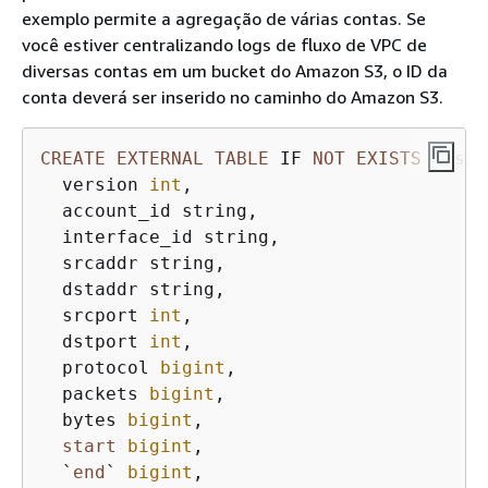
exemplo permite a agregação de várias contas. Se
você estiver centralizando logs de fluxo de VPC de
diversas contas em um bucket do Amazon S3, o ID da
conta deverá ser inserido no caminho do Amazon S3.
CREATE
EXTERNAL
TABLE
 IF 
NOT
EXISTS
 test_
  version 
int
,

  account_id string,

  interface_id string,

  srcaddr string,

  dstaddr string,

  srcport 
int
,

  dstport 
int
,

  protocol 
bigint
,

  packets 
bigint
,

  bytes 
bigint
,

start
bigint
,

  `
end
` 
bigint
,
