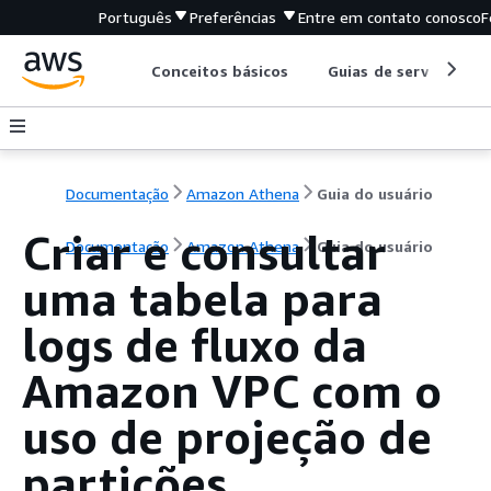
Português
Preferências
Entre em contato conosco
F
Conceitos básicos
Guias de serviço
Documentação
Amazon Athena
Guia do usuário
Criar e consultar
Documentação
Amazon Athena
Guia do usuário
uma tabela para
logs de fluxo da
Amazon VPC com o
uso de projeção de
partições