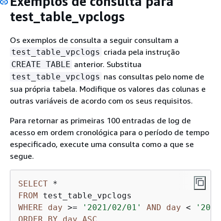
Exemplos de consulta para
test_table_vpclogs
Os exemplos de consulta a seguir consultam a
criada pela instrução
test_table_vpclogs
anterior. Substitua
CREATE TABLE
nas consultas pelo nome de
test_table_vpclogs
sua própria tabela. Modifique os valores das colunas e
outras variáveis de acordo com os seus requisitos.
Para retornar as primeiras 100 entradas de log de
acesso em ordem cronológica para o período de tempo
especificado, execute uma consulta como a que se
segue.
SELECT
*
FROM
WHERE
day
>=
'2021/02/01'
AND
day
<
'2021
ORDER
BY
day
ASC