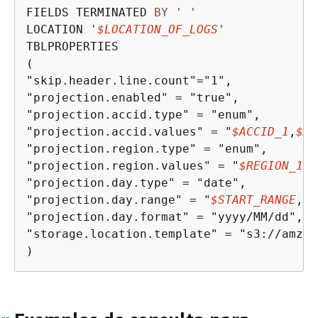
FIELDS TERMINATED 
BY
' '
LOCATION 
'
$LOCATION_OF_LOGS
'
TBLPROPERTIES

(

"skip.header.line.count"
=
"1",

"projection.enabled" 
=
 "true",

"projection.accid.type" 
=
 "enum",

"projection.accid.values" 
=
 "
$ACCID_1
,
$AC
"projection.region.type" 
=
 "enum",

"projection.region.values" 
=
 "
$REGION_1
,
$
"projection.day.type" 
=
 "date",

"projection.day.range" 
=
 "
$START_RANGE
,NO
"projection.day.format" 
=
 "yyyy/MM/dd",

"storage.location.template" 
=
 "s3://amzn-
)