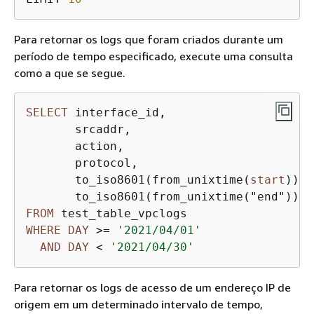
Para retornar os logs que foram criados durante um
período de tempo especificado, execute uma consulta
como a que se segue.
SELECT
 interface_id,

       srcaddr,

       action,

       protocol,

       to_iso8601(from_unixtime(
start
)) 
A
       to_iso8601(from_unixtime("end")) 
A
FROM
WHERE
DAY
>=
'2021/04/01'
AND
DAY
<
'2021/04/30'
Para retornar os logs de acesso de um endereço IP de
origem em um determinado intervalo de tempo,