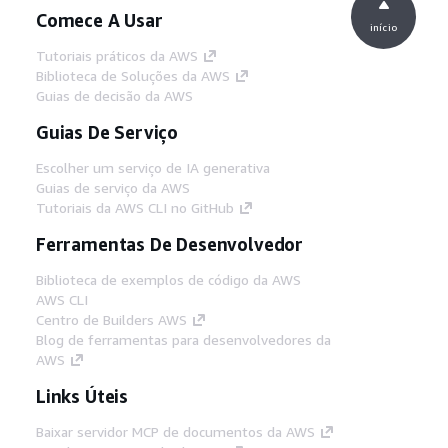
Comece A Usar
início
Tutoriais práticos da AWS
Biblioteca de Soluções da AWS
Guias de decisão da AWS
Guias De Serviço
Escolher um serviço de IA generativa
Guias de serviço da AWS
Tutoriais da AWS CLI no GitHub
Ferramentas De Desenvolvedor
Biblioteca de exemplos de código da AWS
AWS CLI
Centro de Builders AWS
Blog de ferramentas para desenvolvedores da
AWS
Links Úteis
Baixar servidor MCP de documentos da AWS