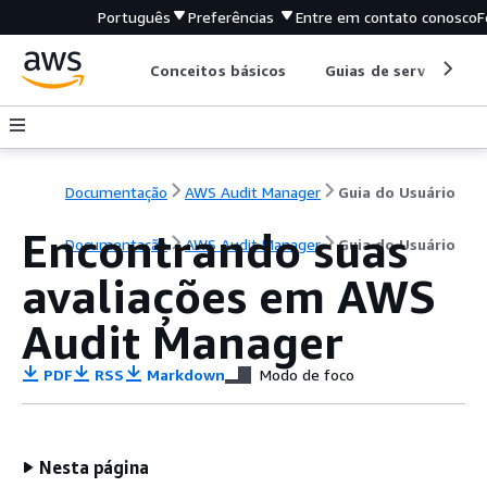
Português
Preferências
Entre em contato conosco
F
Conceitos básicos
Guias de serviço
Documentação
AWS Audit Manager
Guia do Usuário
Encontrando suas
Documentação
AWS Audit Manager
Guia do Usuário
avaliações em AWS
Audit Manager
PDF
RSS
Markdown
Modo de foco
Nesta página