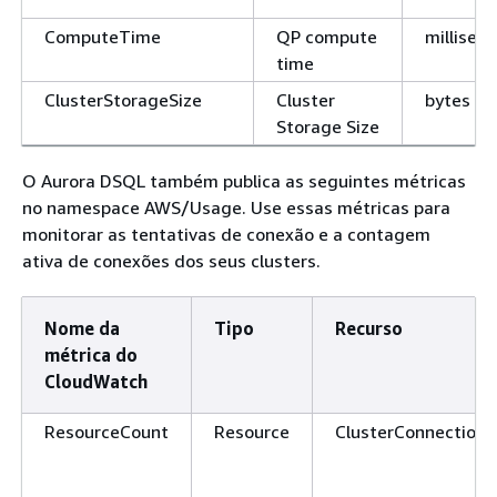
ComputeTime
QP compute
millisec
time
ClusterStorageSize
Cluster
bytes
Storage Size
O Aurora DSQL também publica as seguintes métricas
no namespace AWS/Usage. Use essas métricas para
monitorar as tentativas de conexão e a contagem
ativa de conexões dos seus clusters.
Nome da
Tipo
Recurso
métrica do
CloudWatch
ResourceCount
Resource
ClusterConnection