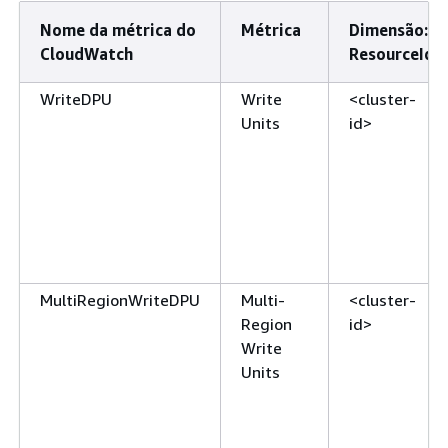
Nome da métrica do
Métrica
Dimensão:
CloudWatch
ResourceId
WriteDPU
Write
<cluster-
Units
id>
MultiRegionWriteDPU
Multi-
<cluster-
Region
id>
Write
Units