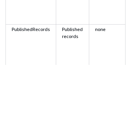
PublishedRecords
Published
none
records
BehindSourceLag
Behind
milliseconds
source
lag