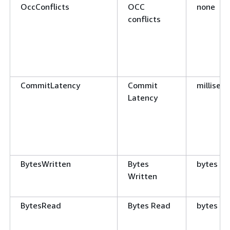
OccConflicts
OCC
none
conflicts
CommitLatency
Commit
millisec
Latency
BytesWritten
Bytes
bytes
Written
BytesRead
Bytes Read
bytes