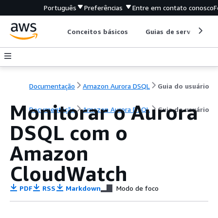
Português
Preferências
Entre em contato conosco
F
Conceitos básicos
Guias de serviço
Documentação
Amazon Aurora DSQL
Guia do usuário
Monitorar o Aurora
Documentação
Amazon Aurora DSQL
Guia do usuário
DSQL com o
Amazon
CloudWatch
PDF
RSS
Markdown
Modo de foco