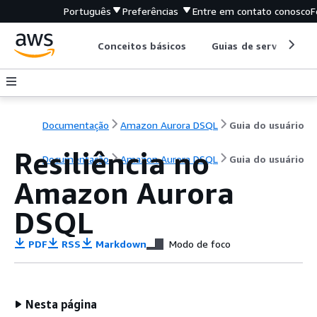
Português
Preferências
Entre em contato conosco
F
Conceitos básicos
Guias de serviço
Documentação
Amazon Aurora DSQL
Guia do usuário
Resiliência no
Documentação
Amazon Aurora DSQL
Guia do usuário
Amazon Aurora
DSQL
PDF
RSS
Markdown
Modo de foco
Nesta página