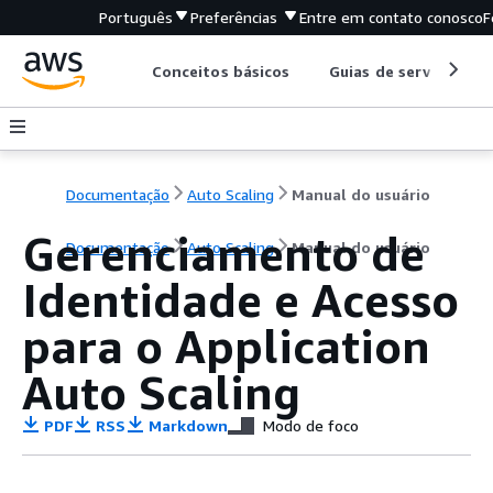
Português
Preferências
Entre em contato conosco
F
Conceitos básicos
Guias de serviço
Documentação
Auto Scaling
Manual do usuário
Gerenciamento de
Documentação
Auto Scaling
Manual do usuário
Identidade e Acesso
para o Application
Auto Scaling
PDF
RSS
Markdown
Modo de foco