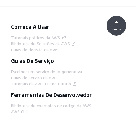
Comece A Usar
início
Tutoriais práticos da AWS
Biblioteca de Soluções da AWS
Guias de decisão da AWS
Guias De Serviço
Escolher um serviço de IA generativa
Guias de serviço da AWS
Tutoriais da AWS CLI no GitHub
Ferramentas De Desenvolvedor
Biblioteca de exemplos de código da AWS
AWS CLI
Centro de Builders AWS
Blog de ferramentas para desenvolvedores da
AWS