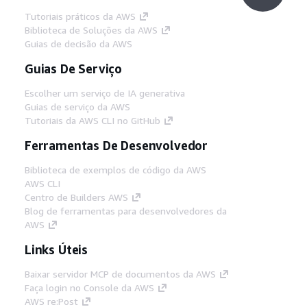
Tutoriais práticos da AWS
Biblioteca de Soluções da AWS
Guias de decisão da AWS
Guias De Serviço
Escolher um serviço de IA generativa
Guias de serviço da AWS
Tutoriais da AWS CLI no GitHub
Ferramentas De Desenvolvedor
Biblioteca de exemplos de código da AWS
AWS CLI
Centro de Builders AWS
Blog de ferramentas para desenvolvedores da
AWS
Links Úteis
Baixar servidor MCP de documentos da AWS
Faça login no Console da AWS
AWS re:Post