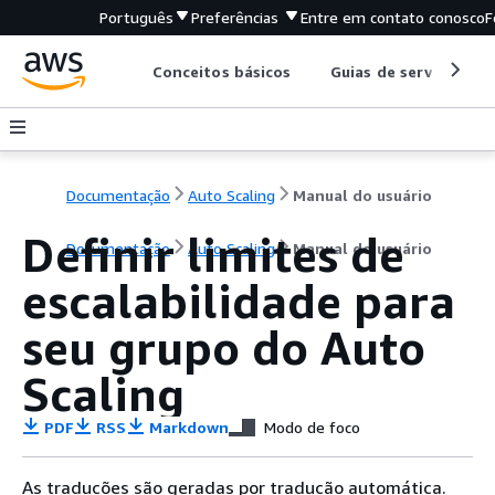
Português
Preferências
Entre em contato conosco
F
Conceitos básicos
Guias de serviço
Documentação
Auto Scaling
Manual do usuário
Definir limites de
Documentação
Auto Scaling
Manual do usuário
escalabilidade para
seu grupo do Auto
Scaling
PDF
RSS
Markdown
Modo de foco
As traduções são geradas por tradução automática.