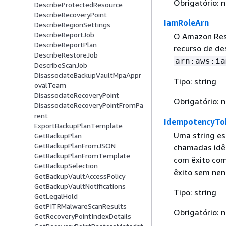
Obrigatório: 
DescribeProtectedResource
DescribeRecoveryPoint
IamRoleArn
DescribeRegionSettings
DescribeReportJob
O Amazon Res
DescribeReportPlan
recurso de des
DescribeRestoreJob
arn:aws:ia
DescribeScanJob
DisassociateBackupVaultMpaAppr
Tipo: string
ovalTeam
DisassociateRecoveryPoint
Obrigatório: 
DisassociateRecoveryPointFromPa
rent
IdempotencyTo
ExportBackupPlanTemplate
Uma string esc
GetBackupPlan
GetBackupPlanFromJSON
chamadas idê
GetBackupPlanFromTemplate
com êxito co
GetBackupSelection
êxito sem ne
GetBackupVaultAccessPolicy
GetBackupVaultNotifications
Tipo: string
GetLegalHold
GetPITRMalwareScanResults
Obrigatório: 
GetRecoveryPointIndexDetails