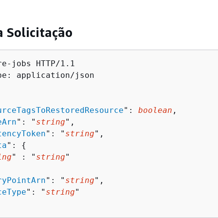
a Solicitação
e-jobs HTTP/1.1

pe: application/json

urceTagsToRestoredResource
": 
boolean
,

eArn
": "
string
",

tencyToken
": "
string
",

ta
": 
{
ing
" : "
string
" 

ryPointArn
": "
string
",

ceType
": "
string
"
