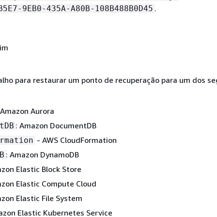
.
B5E7-9EB0-435A-A80B-108B488B0D45
Sim
balho para restaurar um ponto de recuperação para um dos se
 Amazon Aurora
: Amazon DocumentDB
tDB
- AWS CloudFormation
rmation
: Amazon DynamoDB
B
zon Elastic Block Store
azon Elastic Compute Cloud
zon Elastic File System
azon Elastic Kubernetes Service