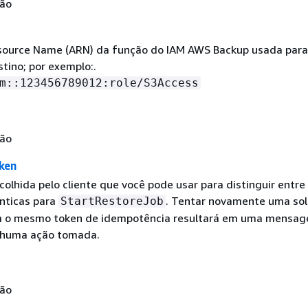
não
ource Name (ARN) da função do IAM AWS Backup usada para 
tino; por exemplo:.
m::123456789012:role/S3Access
não
ken
olhida pelo cliente que você pode usar para distinguir entre
nticas para
. Tentar novamente uma sol
StartRestoreJob
m o mesmo token de idempotência resultará em uma mensa
nhuma ação tomada.
não