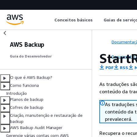
Conceitos básicos
Guias de serviç
Documentaç
AWS Backup
Start
Documentaç
Guia do Desenvolvedor
PDF
RSS
M
O que é AWS Backup?
As traduções são
Como funciona
conteúdo da trad
Introdução
Planos de backup
As traduções 
Cofres de backup
conteúdo da tr
Criação, manutenção e restauração de
prevalecerá.
backup
AWS Backup Audit Manager
Recupera o recu
Gerencie várias contas com AWS