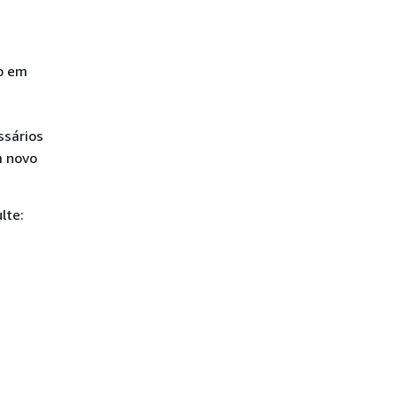
o em
sários
m novo
lte: