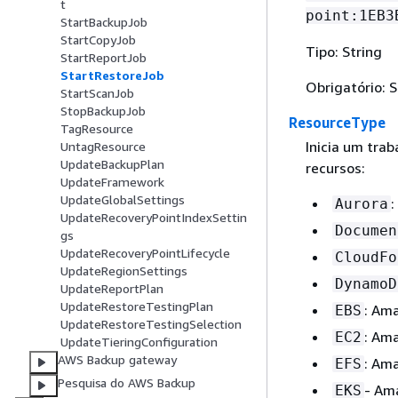
t
point:1EB3
StartBackupJob
StartCopyJob
Tipo: String
StartReportJob
StartRestoreJob
Obrigatório: 
StartScanJob
StopBackupJob
ResourceType
TagResource
Inicia um tra
UntagResource
UpdateBackupPlan
recursos:
UpdateFramework
UpdateGlobalSettings
:
Aurora
UpdateRecoveryPointIndexSettin
Documen
gs
UpdateRecoveryPointLifecycle
CloudFo
UpdateRegionSettings
DynamoD
UpdateReportPlan
UpdateRestoreTestingPlan
: Ama
EBS
UpdateRestoreTestingSelection
: Am
EC2
UpdateTieringConfiguration
AWS Backup gateway
: Ama
EFS
Pesquisa do AWS Backup
- Am
EKS