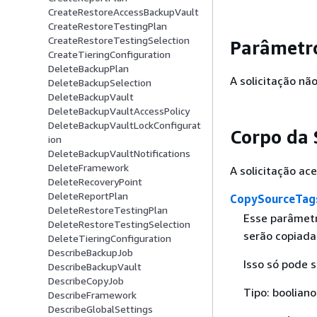
CreateRestoreAccessBackupVault
CreateRestoreTestingPlan
CreateRestoreTestingSelection
Parâmetro
CreateTieringConfiguration
DeleteBackupPlan
A solicitação n
DeleteBackupSelection
DeleteBackupVault
DeleteBackupVaultAccessPolicy
DeleteBackupVaultLockConfigurat
Corpo da 
ion
DeleteBackupVaultNotifications
DeleteFramework
A solicitação ac
DeleteRecoveryPoint
DeleteReportPlan
CopySourceTag
DeleteRestoreTestingPlan
Esse parâmetro
DeleteRestoreTestingSelection
serão copiada
DeleteTieringConfiguration
DescribeBackupJob
Isso só pode 
DescribeBackupVault
DescribeCopyJob
Tipo: booliano
DescribeFramework
DescribeGlobalSettings