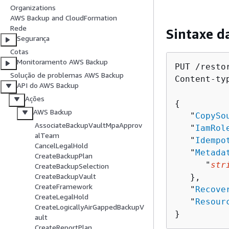
Organizations
AWS Backup and CloudFormation
Rede
Sintaxe d
Segurança
Cotas
Monitoramento AWS Backup
PUT /restor
Solução de problemas AWS Backup
Content-ty
API do AWS Backup
Ações
{
AWS Backup
   "
CopySo
AssociateBackupVaultMpaApprov
   "
IamRol
alTeam
   "
Idempo
CancelLegalHold
   "
Metada
CreateBackupPlan
      "
str
CreateBackupSelection
CreateBackupVault
   },

CreateFramework
   "
Recove
CreateLegalHold
   "
Resour
CreateLogicallyAirGappedBackupV
}
ault
CreateReportPlan