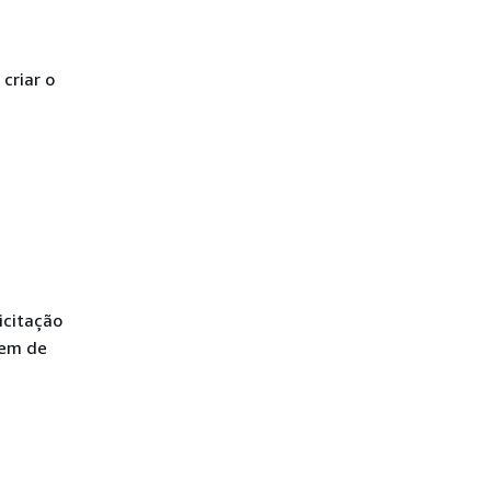
criar o
icitação
gem de