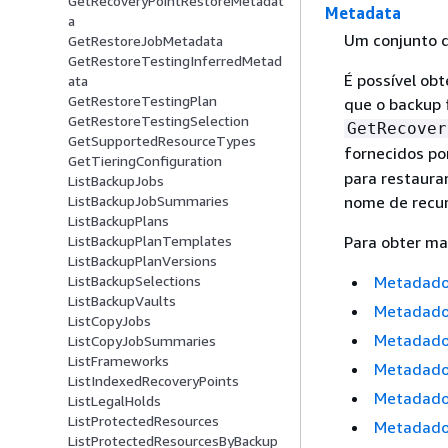
GetRecoveryPointRestoreMetadat
Metadata
a
Um conjunto d
GetRestoreJobMetadata
GetRestoreTestingInferredMetad
É possível ob
ata
GetRestoreTestingPlan
que o backup 
GetRestoreTestingSelection
GetRecover
GetSupportedResourceTypes
fornecidos po
GetTieringConfiguration
para restaura
ListBackupJobs
nome de recurs
ListBackupJobSummaries
ListBackupPlans
Para obter ma
ListBackupPlanTemplates
ListBackupPlanVersions
Metadado
ListBackupSelections
ListBackupVaults
Metadado
ListCopyJobs
Metadado
ListCopyJobSummaries
ListFrameworks
Metadado
ListIndexedRecoveryPoints
Metadado
ListLegalHolds
ListProtectedResources
Metadado
ListProtectedResourcesByBackup