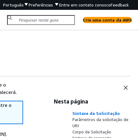
Português
Preferências
Entre em contato conosco
Feedback
Crie uma conta da AWS
e o
alecerá.
Nesta página
tre o
Sintaxe da Solicitação
Parâmetros da solicitação de
URI
Corpo da Solicitação
RN).
Sintaxe da resposta