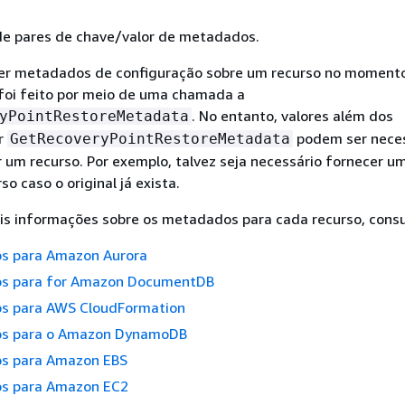
e pares de chave/valor de metadados.
ter metadados de configuração sobre um recurso no moment
foi feito por meio de uma chamada a
. No entanto, valores além dos
yPointRestoreMetadata
r
podem ser neces
GetRecoveryPointRestoreMetadata
r um recurso. Por exemplo, talvez seja necessário fornecer u
o caso o original já exista.
is informações sobre os metadados para cada recurso, consu
s para Amazon Aurora
s para for Amazon DocumentDB
s para AWS CloudFormation
s para o Amazon DynamoDB
s para Amazon EBS
s para Amazon EC2