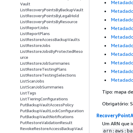
Metadado
Vault
ListRecoveryPointsByBackupVault
Metadado
ListRecoveryPointsByLegalHold
Metadado
ListRecoveryPointsByResource
ListReportJobs
Metadado
ListReportPlans
Metadado
ListRestoreAccessBackupVaults
Metadado
ListRestoreJobs
ListRestoreJobsByProtectedReso
Metadado
urce
Metadado
ListRestoreJobSummaries
ListRestoreTestingPlans
Metadado
ListRestoreTestingSelections
Metadados
ListScanJobs
ListScanJobSummaries
Tipo: mapa de 
ListTags
ListTieringConfigurations
Obrigatório: 
PutBackupVaultAccessPolicy
PutBackupVaultLockConfiguration
RecoveryPoint
PutBackupVaultNotifications
PutRestoreValidationResult
Um ARN que id
RevokeRestoreAccessBackupVaul
arn:aws:ba