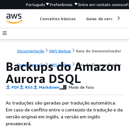
Português
Preferências
Entre em contato conosco
F
Conceitos básicos
Guias de serviço
Documentação
AWS Backup
Guia do Desenvolvedor
Backups do Amazon
Documentação
AWS Backup
Guia do Desenvolvedor
Aurora DSQL
PDF
RSS
Markdown
Modo de foco
As traduções são geradas por tradução automática.
Em caso de conflito entre o conteúdo da tradução e da
versão original em inglês, a versão em inglês
prevalecerá.