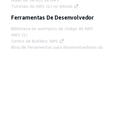
Tutoriais da AWS CLI no GitHub
Ferramentas De Desenvolvedor
Biblioteca de exemplos de código da AWS
AWS CLI
Centro de Builders AWS
Blog de ferramentas para desenvolvedores da
AWS
Links Úteis
Baixar servidor MCP de documentos da AWS
Faça login no Console da AWS
AWS re:Post
Privacidade
Termos do site
Preferências de
cookies
© 2026, Amazon Web Services, Inc. ou
suas afiliadas. Todos os direitos reservados.
Português