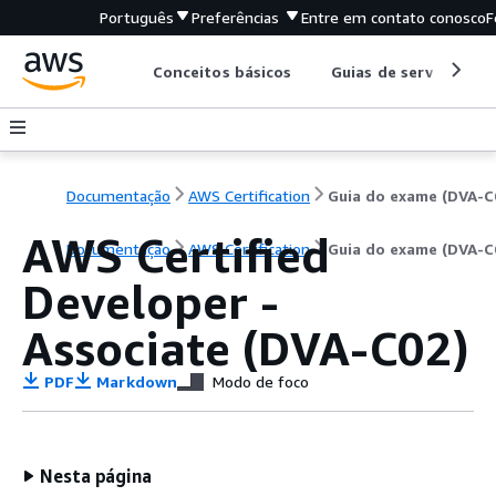
Português
Preferências
Entre em contato conosco
F
Conceitos básicos
Guias de serviço
Documentação
AWS Certification
Guia do exame (DVA-C
AWS Certified
Documentação
AWS Certification
Guia do exame (DVA-C
Developer -
Associate (DVA-C02)
PDF
Markdown
Modo de foco
Nesta página