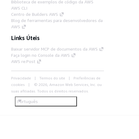
Biblioteca de exemplos de código da AWS
AWS CLI
Centro de Builders AWS
Blog de ferramentas para desenvolvedores da
AWS
Links Úteis
Baixar servidor MCP de documentos da AWS
Faça login no Console da AWS
AWS re:Post
Privacidade
Termos do site
Preferências de
cookies
© 2026, Amazon Web Services, Inc. ou
suas afiliadas. Todos os direitos reservados.
Português