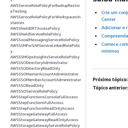
AWSServiceRolePolicyForBackupRestor
eTesting
Crie um conj
AWSServiceRolePolicyForWorkspacesIn
Center
stances
Adicionar e
AWSShieldDRTAccessPolicy
AWSShieldServiceRolePolicy
Compreenda 
AWSSocialMessagingServiceRolePolicy
Comece com 
AWSSSMForSAPServiceLinkedRolePolic
mínimos
y
AWSSSMOpsInsightsServiceRolePolicy
AWSSSODirectoryAdministrator
AWSSSODirectoryReadOnly
AWSSSOMasterAccountAdministrator
Próximo tópico:
AWSSSOMemberAccountAdministrator
AWSSSOReadOnly
Tópico anterior
AWSSSOServiceRolePolicy
AWSStepFunctionsConsoleFullAccess
AWSStepFunctionsFullAccess
AWSStepFunctionsReadOnlyAccess
AWSStorageGatewayFullAccess
AWSStorageGatewayReadOnlyAccess
AWSStorageGatewayServiceRolePolicy