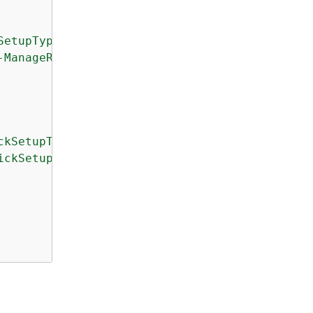
SetupType-SSM-ManageResources*"
,

-ManageResources*"
,

ckSetupType-SSM"
,

ickSetupType-SSM"