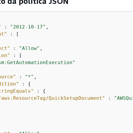
 da política JSON
"
 : 
"2012-10-17"
,

nt"
 : [

ect"
 : 
"Allow"
,

ion"
 : [

sm:GetAutomationExecution"
ource"
 : 
"*"
,

dition"
 : 
{
tringEquals"
 : 
{
"aws:ResourceTag/QuickSetupDocument"
 : 
"AWSQu