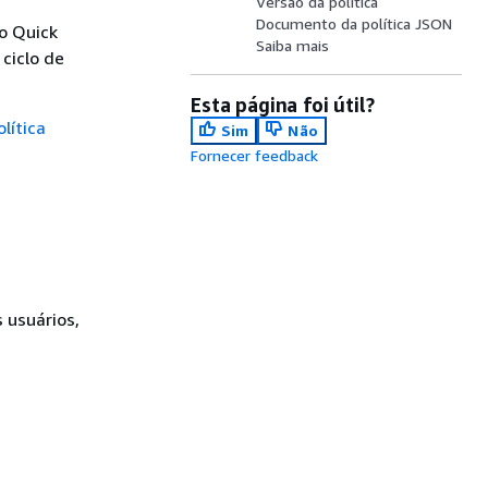
Versão da política
Documento da política JSON
o Quick
Saiba mais
ciclo de
Esta página foi útil?
olítica
Sim
Não
Fornecer feedback
 usuários,