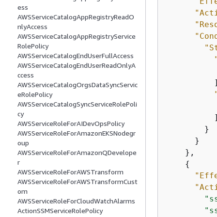
"Eff
ess
"Act
AWSServiceCatalogAppRegistryReadO
"Res
nlyAccess
"Con
AWSServiceCatalogAppRegistryService
RolePolicy
"S
AWSServiceCatalogEndUserFullAccess
AWSServiceCatalogEndUserReadOnlyA
ccess
          ]
AWSServiceCatalogOrgsDataSyncServic
eRolePolicy
AWSServiceCatalogSyncServiceRolePoli
cy
          ]
AWSServiceRoleForAIDevOpsPolicy
        }

AWSServiceRoleForAmazonEKSNodegr
      }

oup
    },

AWSServiceRoleForAmazonQDevelope
r
{
AWSServiceRoleForAWSTransform
"Eff
AWSServiceRoleForAWSTransformCust
"Act
om
"s
AWSServiceRoleForCloudWatchAlarms
"s
ActionSSMServiceRolePolicy