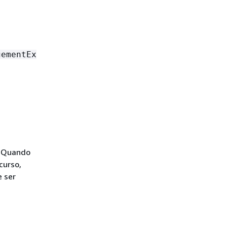
gementEx
. Quando
curso,
e ser