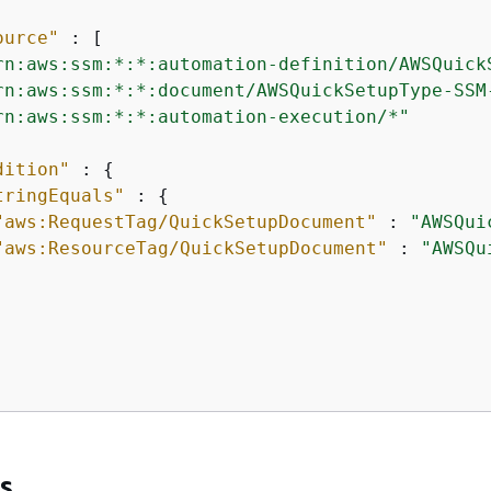
ource"
 : [

rn:aws:ssm:*:*:automation-definition/AWSQuick
rn:aws:ssm:*:*:document/AWSQuickSetupType-SSM
rn:aws:ssm:*:*:automation-execution/*"
dition"
 : 
{
tringEquals"
 : 
{
"aws:RequestTag/QuickSetupDocument"
 : 
"AWSQui
"aws:ResourceTag/QuickSetupDocument"
 : 
"AWSQu
s