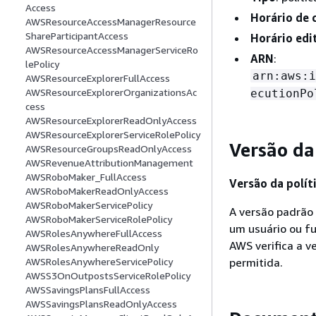
Access
Horário de 
AWSResourceAccessManagerResource
ShareParticipantAccess
Horário edi
AWSResourceAccessManagerServiceRo
ARN
:
lePolicy
arn:aws:i
AWSResourceExplorerFullAccess
AWSResourceExplorerOrganizationsAc
ecutionPo
cess
AWSResourceExplorerReadOnlyAccess
AWSResourceExplorerServiceRolePolicy
Versão da
AWSResourceGroupsReadOnlyAccess
AWSRevenueAttributionManagement
AWSRoboMaker_FullAccess
Versão da políti
AWSRoboMakerReadOnlyAccess
AWSRoboMakerServicePolicy
A versão padrão 
AWSRoboMakerServiceRolePolicy
um usuário ou fu
AWSRolesAnywhereFullAccess
AWS verifica a v
AWSRolesAnywhereReadOnly
permitida.
AWSRolesAnywhereServicePolicy
AWSS3OnOutpostsServiceRolePolicy
AWSSavingsPlansFullAccess
AWSSavingsPlansReadOnlyAccess