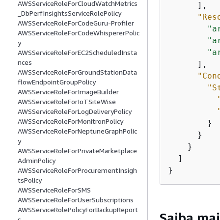
AWSServiceRoleForCloudWatchMetrics
      ],

_DbPerfInsightsServiceRolePolicy
"Res
AWSServiceRoleForCodeGuru-Profiler
"a
AWSServiceRoleForCodeWhispererPolic
"a
y
"a
AWSServiceRoleForEC2ScheduledInsta
nces
      ],

AWSServiceRoleForGroundStationData
"Con
flowEndpointGroupPolicy
"S
AWSServiceRoleForImageBuilder
AWSServiceRoleForIoTSiteWise
AWSServiceRoleForLogDeliveryPolicy
AWSServiceRoleForMonitronPolicy
        }

AWSServiceRoleForNeptuneGraphPolic
      }

y
    }

AWSServiceRoleForPrivateMarketplace
  ]

AdminPolicy
}
AWSServiceRoleForProcurementInsigh
tsPolicy
AWSServiceRoleForSMS
AWSServiceRoleForUserSubscriptions
AWSServiceRolePolicyForBackupReport
Saiba mai
s