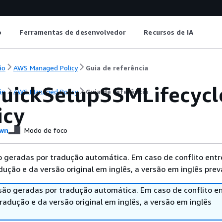
o
Ferramentas de desenvolvedor
Recursos de IA
ão
AWS Managed Policy
Guia de referência
ickSetupSSMLifecycl
ão
AWS Managed Policy
Guia de referência
icy
wn
Modo de foco
 geradas por tradução automática. Em caso de conflito entr
ução e da versão original em inglês, a versão em inglês prev
são geradas por tradução automática. Em caso de conflito en
adução e da versão original em inglês, a versão em inglês