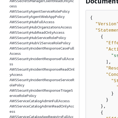
Documento
AWSSecretsManagerClientReadOnlyAc
cess
AWSSecurityAgentServiceRolePolicy
AWSSecurityAgentWebAppPolicy
{
AWSSecurityHubFullAccess
"Version
AWSSecurityHubOrganizationsAccess
"Stateme
AWSSecurityHubReadOnlyAccess
{
AWSSecurityHubServiceRolePolicy
"Eff
AWSSecurityHubV2ServiceRolePolicy
AWSSecurityIncidentResponseCaseFull
"Act
Access
"s
AWSSecurityIncidentResponseFullAcce
      ],

ss
"Res
AWSSecurityIncidentResponseReadOnl
"Con
yAccess
AWSSecurityIncidentResponseServiceR
"S
olePolicy
AWSSecurityIncidentResponseTriageS
        }

erviceRolePolicy
      }

AWSServiceCatalogAdminFullAccess
    },

AWSServiceCatalogAdminReadOnlyAcc
ess
{
AWSServiceCatalogAppRegistryFullAcc