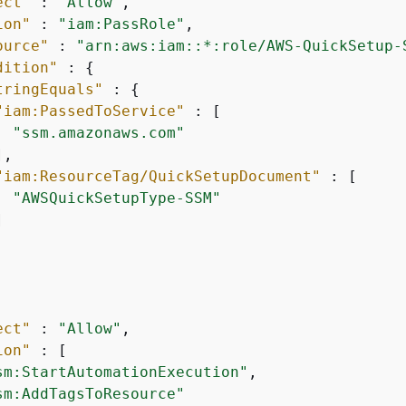
ect"
 : 
"Allow"
,

ion"
 : 
"iam:PassRole"
,

ource"
 : 
"arn:aws:iam::*:role/AWS-QuickSetup-
dition"
 : 
{
tringEquals"
 : 
{
"iam:PassedToService"
 : [

"ssm.amazonaws.com"
,

"iam:ResourceTag/QuickSetupDocument"
 : [

"AWSQuickSetupType-SSM"


ect"
 : 
"Allow"
,

ion"
 : [

sm:StartAutomationExecution"
,

sm:AddTagsToResource"