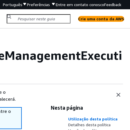
Português
Preferências
Entre em contato conosco
Feedback
Crie uma conta da AWS
eManagementExecuti
e o
alecerá.
Nesta página
tre o
Utilização desta política
Detalhes desta política