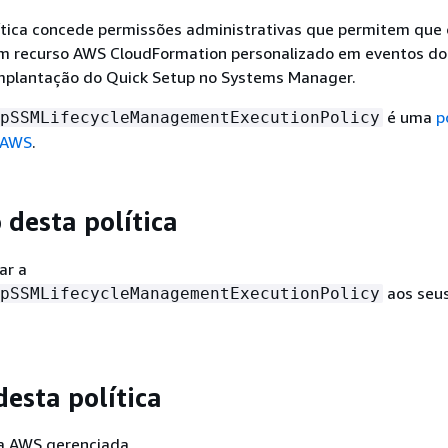
lítica concede permissões administrativas que permitem que 
m recurso AWS CloudFormation personalizado em eventos do 
implantação do Quick Setup no Systems Manager.
é uma
p
pSSMLifecycleManagementExecutionPolicy
 AWS
.
 desta política
ar a
aos seus
pSSMLifecycleManagementExecutionPolicy
desta política
ica AWS gerenciada