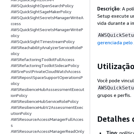
AWSQuicksightOpenSearchPolicy
Descrição
: A po
AWSQuickSightSageMakerPolicy
Setup execute u
AWSQuickSightSecretsManagerWriteA
vida durante a 
ccess
AWSQuickSightSecretsManagerWriteP
AWSQuickSetu
olicy
AWSQuickSightTimestreamPolicy
gerenciada pelo
AWSReachabilityAnalyzerServiceRoleP
olicy
AWSRefactoringToolkitFullAccess
Utilização
AWSRefactoringToolkitSidecarPolicy
AWSrePostPrivateCloudWatchAccess
AWSRepostSpaceSupportOperationsP
Você pode vincul
olicy
AWSQuickSetu
AWSResilienceHubAsssessmentExecut
grupos e perfis.
ionPolicy
AWSResilienceHubServiceRolePolicy
AWSResilienceHubV2AssessmentExec
utionPolicy
Detalhes 
AWSResourceAccessManagerFullAcces
s
AWSResourceAccessManagerReadOnly
Tipo
: polít