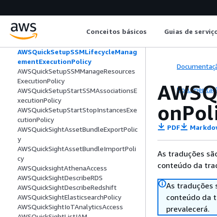
olicy
AWSQuickSetupSSMDeploymentS3Buc
ketRolePolicy
Conceitos básicos
Guias de serviç
AWSQuickSetupSSMHostMgmtPermiss
ionsBoundary
AWSQuickSetupSSMLifecycleManag
ementExecutionPolicy
Documentaç
AWSQuickSetupSSMManageResources
ExecutionPolicy
AWSQu
Documentaç
AWSQuickSetupStartSSMAssociationsE
xecutionPolicy
onPol
AWSQuickSetupStartStopInstancesExe
cutionPolicy
PDF
Markdo
AWSQuickSightAssetBundleExportPolic
y
AWSQuickSightAssetBundleImportPoli
As traduções são
cy
conteúdo da trad
AWSQuicksightAthenaAccess
AWSQuickSightDescribeRDS
As traduções 
AWSQuickSightDescribeRedshift
conteúdo da tr
AWSQuickSightElasticsearchPolicy
AWSQuickSightIoTAnalyticsAccess
prevalecerá.
AWSQuickSightListIAM