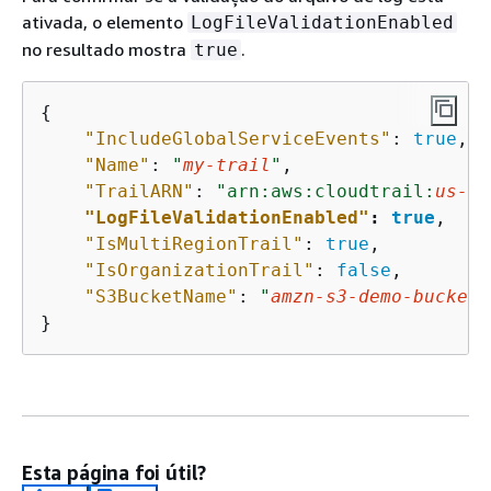
ativada, o elemento
LogFileValidationEnabled
no resultado mostra
.
true
{
"IncludeGlobalServiceEvents"
: 
true
,

"Name"
: 
"
my-trail
"
,

"TrailARN"
: 
"arn:aws:cloudtrail:
us-ea
"LogFileValidationEnabled"
: 
true
,

"IsMultiRegionTrail"
: 
true
,

"IsOrganizationTrail"
: 
false
,

"S3BucketName"
: 
"
amzn-s3-demo-bucket
"
}
Esta página foi útil?