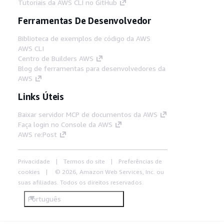
Tutoriais da AWS CLI no GitHub
Ferramentas De Desenvolvedor
Biblioteca de exemplos de código da AWS
AWS CLI
Centro de Builders AWS
Blog de ferramentas para desenvolvedores da
AWS
Links Úteis
Baixar servidor MCP de documentos da AWS
Faça login no Console da AWS
AWS re:Post
Privacidade
Termos do site
Preferências de
cookies
© 2026, Amazon Web Services, Inc. ou
suas afiliadas. Todos os direitos reservados.
Português