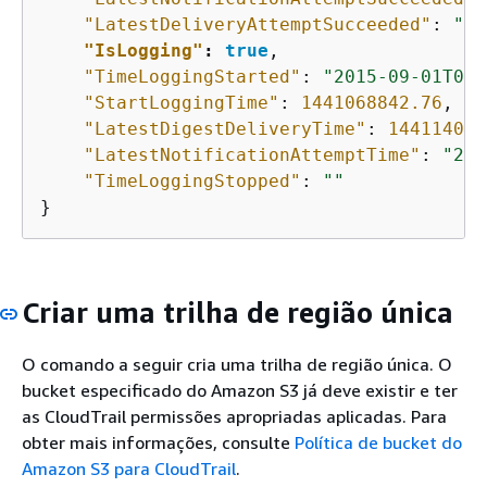
"LatestDeliveryAttemptSucceeded"
: 
"20
"IsLogging"
: 
true
,

"TimeLoggingStarted"
: 
"2015-09-01T00:
"StartLoggingTime"
: 
1441068842.76
,

"LatestDigestDeliveryTime"
: 
144114072
"LatestNotificationAttemptTime"
: 
"201
"TimeLoggingStopped"
: 
""
}
Criar uma trilha de região única
O comando a seguir cria uma trilha de região única. O
bucket especificado do Amazon S3 já deve existir e ter
as CloudTrail permissões apropriadas aplicadas. Para
obter mais informações, consulte
Política de bucket do
Amazon S3 para CloudTrail
.