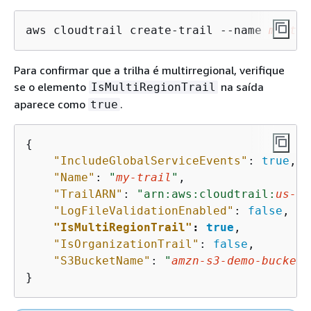
aws cloudtrail create-trail --name 
my-tra
Para confirmar que a trilha é multirregional, verifique
se o elemento
na saída
IsMultiRegionTrail
aparece como
.
true
{
"IncludeGlobalServiceEvents"
: 
true
,

"Name"
: 
"
my-trail
"
,

"TrailARN"
: 
"arn:aws:cloudtrail:
us-ea
"LogFileValidationEnabled"
: 
false
,

"IsMultiRegionTrail"
: 
true
,

"IsOrganizationTrail"
: 
false
,

"S3BucketName"
: 
"
amzn-s3-demo-bucket
"
}