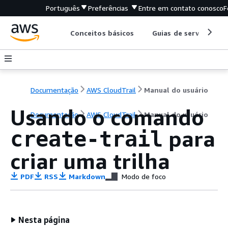
Português
Preferências
Entre em contato conosco
F
Conceitos básicos
Guias de serviço
Documentação
AWS CloudTrail
Manual do usuário
Usando o comando
Documentação
AWS CloudTrail
Manual do usuário
para
create-trail
criar uma trilha
PDF
RSS
Markdown
Modo de foco
Nesta página