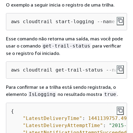
O exemplo a seguir inicia o registro de uma trilha.
aws cloudtrail start-logging --name 
my-tr
Esse comando não retorna uma saída, mas você pode
usar o comando
para verificar
get-trail-status
se o registro foi iniciado.
aws cloudtrail get-trail-status --name 
my
Para confirmar se a trilha está sendo registrada, o
elemento
no resultado mostra
.
IsLogging
true
{
"LatestDeliveryTime"
: 
1441139757.497
,

"LatestDeliveryAttemptTime"
: 
"2015-09
"LatestNotificationAttemptSucceeded"
: