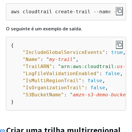
aws cloudtrail create-trail --name 
my-tra
O seguinte é um exemplo de saída.
{
"IncludeGlobalServiceEvents"
: 
true
,

"Name"
: 
"
my-trail
"
,

"TrailARN"
: 
"arn:aws:cloudtrail:
us-ea
"LogFileValidationEnabled"
: 
false
,

"IsMultiRegionTrail"
: 
false
,

"IsOrganizationTrail"
: 
false
,

"S3BucketName"
: 
"
amzn-s3-demo-bucket
"
}
Criar uma trilha multirregional