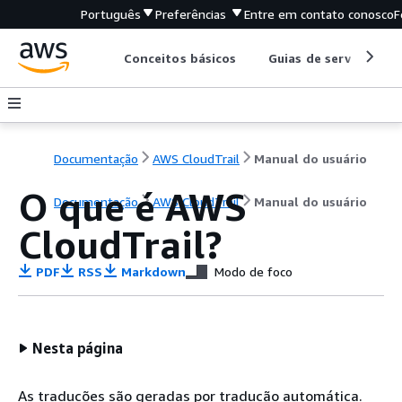
Português
Preferências
Entre em contato conosco
F
Conceitos básicos
Guias de serviço
Documentação
AWS CloudTrail
Manual do usuário
O que é AWS
Documentação
AWS CloudTrail
Manual do usuário
CloudTrail?
PDF
RSS
Markdown
Modo de foco
Nesta página
As traduções são geradas por tradução automática.