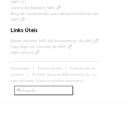
AWS CLI
Centro de Builders AWS
Blog de ferramentas para desenvolvedores da
AWS
Links Úteis
Baixar servidor MCP de documentos da AWS
Faça login no Console da AWS
AWS re:Post
Privacidade
Termos do site
Preferências de
cookies
© 2026, Amazon Web Services, Inc. ou
suas afiliadas. Todos os direitos reservados.
Português