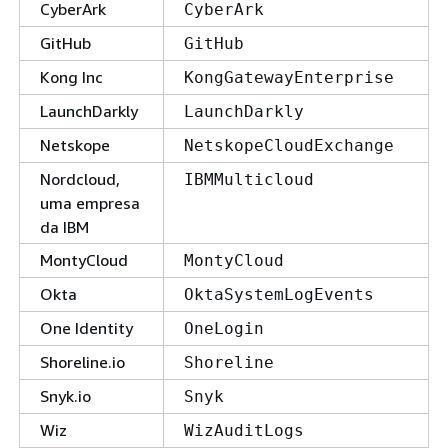
CyberArk
CyberArk
GitHub
GitHub
Kong Inc
KongGatewayEnterprise
LaunchDarkly
LaunchDarkly
Netskope
NetskopeCloudExchange
Nordcloud,
IBMMulticloud
uma empresa
da IBM
MontyCloud
MontyCloud
Okta
OktaSystemLogEvents
One Identity
OneLogin
Shoreline.io
Shoreline
Snyk.io
Snyk
Wiz
WizAuditLogs