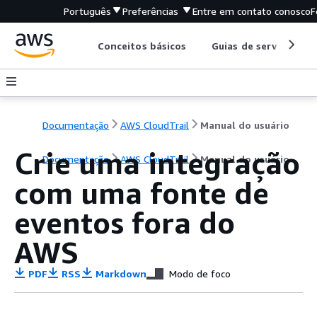
Português
Preferências
Entre em contato conosco
F
Conceitos básicos
Guias de serviço
Documentação
AWS CloudTrail
Manual do usuário
Crie uma integração
Documentação
AWS CloudTrail
Manual do usuário
com uma fonte de
eventos fora do
AWS
PDF
RSS
Markdown
Modo de foco