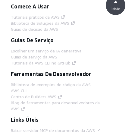
Comece A Usar
início
Tutoriais práticos da AWS
Biblioteca de Soluções da AWS
Guias de decisão da AWS
Guias De Serviço
Escolher um serviço de IA generativa
Guias de serviço da AWS
Tutoriais da AWS CLI no GitHub
Ferramentas De Desenvolvedor
Biblioteca de exemplos de código da AWS
AWS CLI
Centro de Builders AWS
Blog de ferramentas para desenvolvedores da
AWS
Links Úteis
Baixar servidor MCP de documentos da AWS