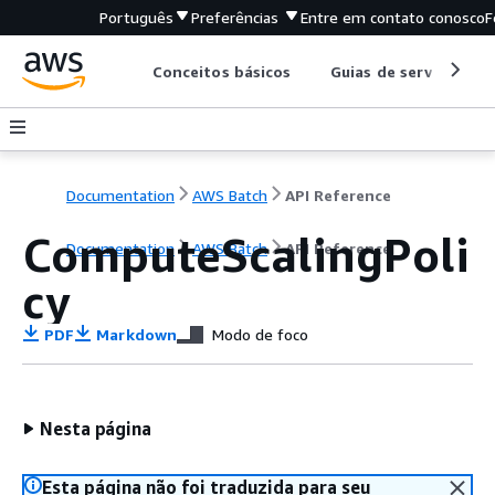
Português
Preferências
Entre em contato conosco
F
Conceitos básicos
Guias de serviço
Documentation
AWS Batch
API Reference
ComputeScalingPoli
Documentation
AWS Batch
API Reference
cy
PDF
Markdown
Modo de foco
Nesta página
Esta página não foi traduzida para seu