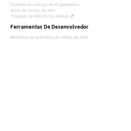
Escolher um serviço de IA generativa
Guias de serviço da AWS
Tutoriais da AWS CLI no GitHub
Ferramentas De Desenvolvedor
Biblioteca de exemplos de código da AWS
AWS CLI
Centro de Builders AWS
Blog de ferramentas para desenvolvedores da
AWS
Links Úteis
Baixar servidor MCP de documentos da AWS
Faça login no Console da AWS
AWS re:Post
Privacidade
Termos do site
Preferências de
cookies
© 2026, Amazon Web Services, Inc. ou
suas afiliadas. Todos os direitos reservados.
Português