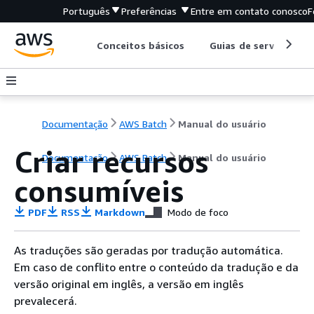
Português
Preferências
Entre em contato conosco
F
Conceitos básicos
Guias de serviço
Documentação
AWS Batch
Manual do usuário
Criar recursos
Documentação
AWS Batch
Manual do usuário
consumíveis
PDF
RSS
Markdown
Modo de foco
As traduções são geradas por tradução automática.
Em caso de conflito entre o conteúdo da tradução e da
versão original em inglês, a versão em inglês
prevalecerá.