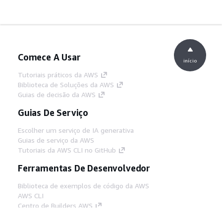
Comece A Usar
início
Tutoriais práticos da AWS
Biblioteca de Soluções da AWS
Guias de decisão da AWS
Guias De Serviço
Escolher um serviço de IA generativa
Guias de serviço da AWS
Tutoriais da AWS CLI no GitHub
Ferramentas De Desenvolvedor
Biblioteca de exemplos de código da AWS
AWS CLI
Centro de Builders AWS
Blog de ferramentas para desenvolvedores da