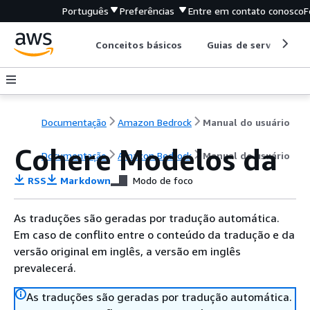
Português
Preferências
Entre em contato conosco
F
Conceitos básicos
Guias de serviço
Documentação
Amazon Bedrock
Manual do usuário
Cohere Modelos da
Documentação
Amazon Bedrock
Manual do usuário
RSS
Markdown
Modo de foco
As traduções são geradas por tradução automática.
Em caso de conflito entre o conteúdo da tradução e da
versão original em inglês, a versão em inglês
prevalecerá.
As traduções são geradas por tradução automática.