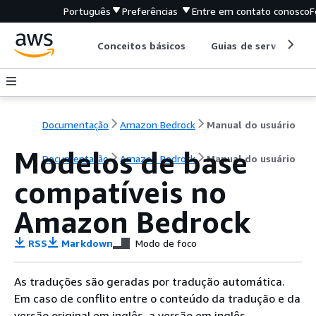
Português
Preferências
Entre em contato conosco
F
Conceitos básicos
Guias de serviço
Documentação
Amazon Bedrock
Manual do usuário
Modelos de base
Documentação
Amazon Bedrock
Manual do usuário
compatíveis no
Amazon Bedrock
RSS
Markdown
Modo de foco
As traduções são geradas por tradução automática.
Em caso de conflito entre o conteúdo da tradução e da
versão original em inglês, a versão em inglês