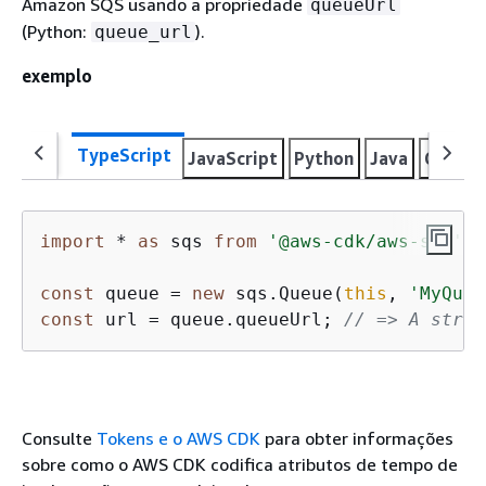
Amazon SQS usando a propriedade
queueUrl
(Python:
).
queue_url
exemplo
TypeScript
JavaScript
Python
Java
C#
Go
import
 * 
as
 sqs 
from
'@aws-cdk/aws-sqs'
;

const
 queue = 
new
 sqs.Queue(
this
, 
'MyQueu
const
 url = queue.queueUrl; 
// => A strin
Consulte
Tokens e o AWS CDK
para obter informações
sobre como o AWS CDK codifica atributos de tempo de