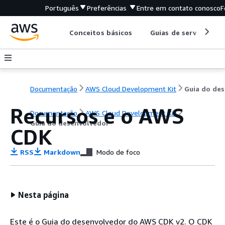
Português
Preferências
Entre em contato conosco
F
Conceitos básicos
Guias de serviço
Documentação
AWS Cloud Development Kit
G
Recursos e o AWS
Documentação
AWS Cloud Development Kit
Guia do desenvolvedor
CDK
RSS
Markdown
Modo de foco
Nesta página
Este é o Guia do desenvolvedor do AWS CDK v2. O CDK