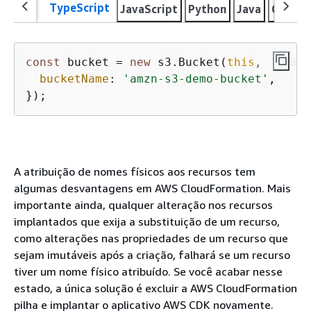
TypeScript
JavaScript
Python
Java
C#
Go
const
 bucket = 
new
 s3.Bucket(
this
, 
'MyBuc
bucketName
: 
'amzn-s3-demo-bucket'
,

});
A atribuição de nomes físicos aos recursos tem
algumas desvantagens em AWS CloudFormation. Mais
importante ainda, qualquer alteração nos recursos
implantados que exija a substituição de um recurso,
como alterações nas propriedades de um recurso que
sejam imutáveis após a criação, falhará se um recurso
tiver um nome físico atribuído. Se você acabar nesse
estado, a única solução é excluir a AWS CloudFormation
pilha e implantar o aplicativo AWS CDK novamente.