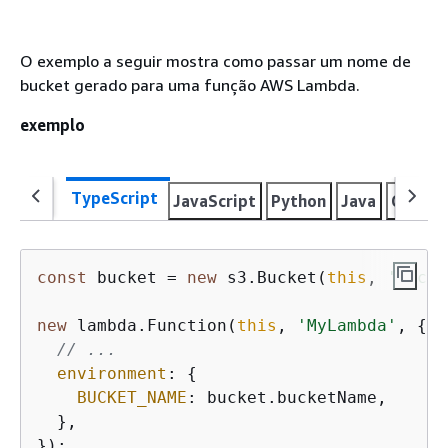
O exemplo a seguir mostra como passar um nome de
bucket gerado para uma função AWS Lambda.
exemplo
TypeScript
JavaScript
Python
Java
C#
Go
const
 bucket = 
new
 s3.Bucket(
this
, 
'Bucke
new
 lambda.Function(
this
, 
'MyLambda'
, 
{
// ...
environment
: 
{
BUCKET_NAME
: bucket.bucketName,

  },

});