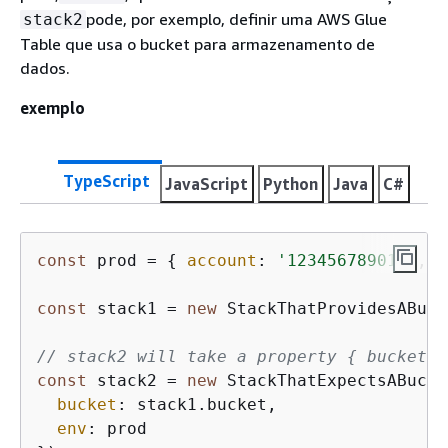
pode, por exemplo, definir uma AWS Glue
stack2
Table que usa o bucket para armazenamento de
dados.
exemplo
TypeScript
JavaScript
Python
Java
C#
const
 prod = 
{
account
: 
'123456789012'
, 
r
const
 stack1 = 
new
 StackThatProvidesABuck
// stack2 will take a property 
{
 bucket: 
const
 stack2 = 
new
 StackThatExpectsABucke
bucket
: stack1.bucket,

env
: prod
