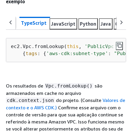
exemplo
TypeScript
JavaScript
Python
Java
C#
Go
ec2.Vpc.fromLookup(
this
, 
'PublicVpc'
,

{
tags
: 
{
'aws-cdk:subnet-type'
: 
"Publi
Os resultados de
são
Vpc.fromLookup()
armazenados em cache no arquivo
do projeto. (Consulte
Valores de
cdk.context.json
contexto e o AWS CDK.)
Confirme esse arquivo com o
controle de versão para que sua aplicação continue se
referindo à mesma Amazon VPC. Isso funciona mesmo
se você alterar posteriormente os atributos do seu de