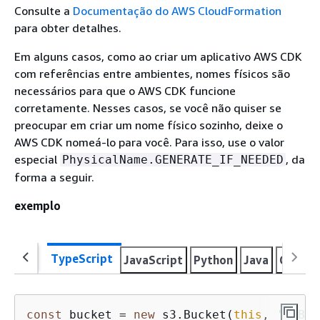
Consulte a
Documentação do AWS CloudFormation
para obter detalhes.
Em alguns casos, como ao criar um aplicativo AWS CDK
com referências entre ambientes, nomes físicos são
necessários para que o AWS CDK funcione
corretamente. Nesses casos, se você não quiser se
preocupar em criar um nome físico sozinho, deixe o
AWS CDK nomeá-lo para você. Para isso, use o valor
especial
, da
PhysicalName.GENERATE_IF_NEEDED
forma a seguir.
exemplo
TypeScript
JavaScript
Python
Java
C#
Go
const
 bucket = 
new
 s3.Bucket(
this
, 
'MyBuc