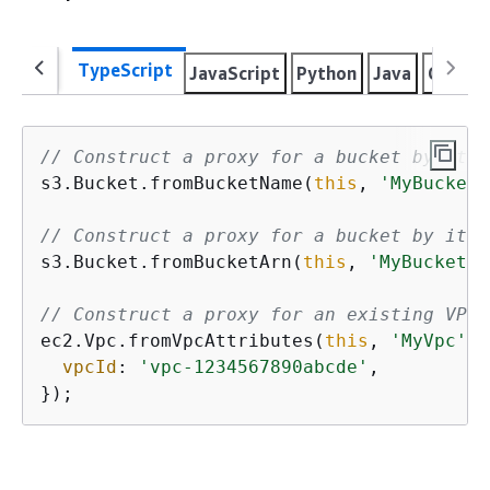
TypeScript
JavaScript
Python
Java
C#
Go
// Construct a proxy for a bucket by its 
s3.Bucket.fromBucketName(
this
, 
'MyBucket'
// Construct a proxy for a bucket by its 
s3.Bucket.fromBucketArn(
this
, 
'MyBucket'
,
// Construct a proxy for an existing VPC 
ec2.Vpc.fromVpcAttributes(
this
, 
'MyVpc'
, 
vpcId
: 
'vpc-1234567890abcde'
,

});