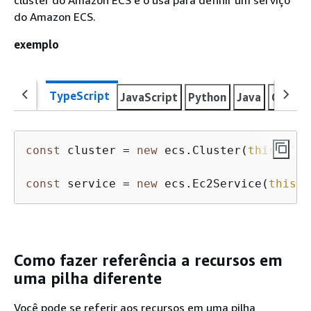
cluster do Amazon ECS e o usa para definir um serviço
do Amazon ECS.
exemplo
TypeScript
JavaScript
Python
Java
C#
Go
const
 cluster = 
new
 ecs.Cluster(
this
, 
'Cl
const
 service = 
new
 ecs.Ec2Service(
this
, 
Como fazer referência a recursos em
uma pilha diferente
Você pode se referir aos recursos em uma pilha