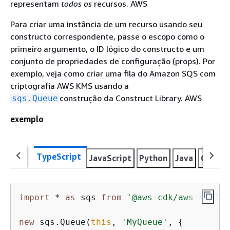
representam
todos os
recursos. AWS
Para criar uma instância de um recurso usando seu
constructo correspondente, passe o escopo como o
primeiro argumento, o ID lógico do constructo e um
conjunto de propriedades de configuração (props). Por
exemplo, veja como criar uma fila do Amazon SQS com
criptografia AWS KMS usando a
construção da Construct Library. AWS
sqs.Queue
exemplo
TypeScript
JavaScript
Python
Java
C#
Go
import
 * 
as
 sqs 
from
'@aws-cdk/aws-sqs'
;

new
 sqs.Queue(
this
, 
'MyQueue'
, 
{