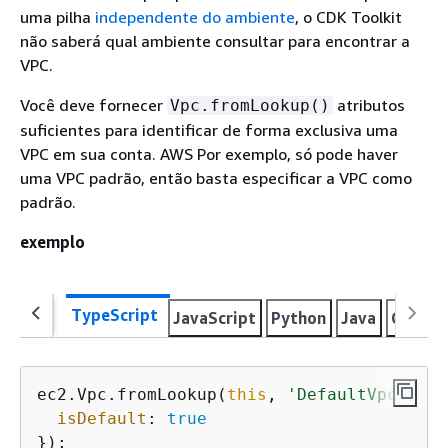
uma pilha
independente do ambiente
, o CDK Toolkit
não saberá qual ambiente consultar para encontrar a
VPC.
Você deve fornecer
atributos
Vpc.fromLookup()
suficientes para identificar de forma exclusiva uma
VPC em sua conta. AWS Por exemplo, só pode haver
uma VPC padrão, então basta especificar a VPC como
padrão.
exemplo
TypeScript
JavaScript
Python
Java
C#
Go
ec2.Vpc.fromLookup(
this
, 
'DefaultVpc'
, 
{
isDefault
: 
true
});