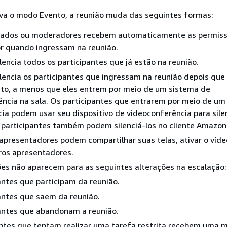
va o modo Evento, a reunião muda das seguintes formas:
gados ou moderadores recebem automaticamente as permis
r quando ingressam na reunião.
lencia todos os participantes que já estão na reunião.
lencia os participantes que ingressam na reunião depois que 
to, a menos que eles entrem por meio de um sistema de
ncia na sala. Os participantes que entrarem por meio de um
ia podem usar seu dispositivo de videoconferência para silen
 participantes também podem silenciá-los no cliente Amazon
presentadores podem compartilhar suas telas, ativar o víde
tros apresentadores.
ões não aparecem para as seguintes alterações na escalação:
antes que participam da reunião.
antes que saem da reunião.
antes que abandonam a reunião.
antes que tentam realizar uma tarefa restrita recebem uma