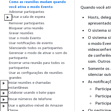
Como as reuniões mudam quando
você ativa o modo Evento
Quando você ati
Adicionar participantes
Usar a sala de espera
Hosts, dele
apresentado
Remover participantes
Bloquear uma reunião
O sistema si
Gravar reuniões
O sistema si
Usar o modo Evento
Usar notificações de evento
o modo Even
Silenciando todos os participantes
videoconferê
Gerenciar o modo de ativar o som do
de conferênc
participante
som. Outros
Encerrar uma reunião para todos os
participantes
Somente os a
Usar as configurações de reuniões
silenciar ou
grandes
As notificaç
Iniciar reuniões e chamadas
instantâneas
Particip
Colaborar usando o bate-papo
Particip
Discar números de telefone
Particip
Usar o aplicativo móvel do Amazon
Os particip
Chime