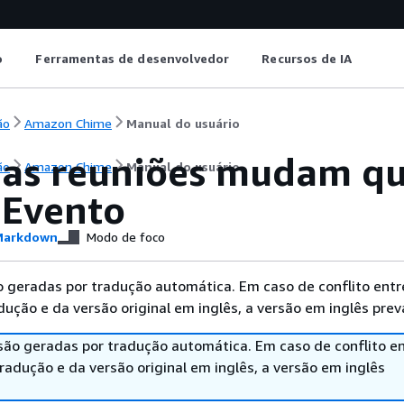
o
Ferramentas de desenvolvedor
Recursos de IA
ão
Amazon Chime
Manual do usuário
as reuniões mudam qu
ão
Amazon Chime
Manual do usuário
Evento
arkdown
Modo de foco
 geradas por tradução automática. Em caso de conflito entr
ução e da versão original em inglês, a versão em inglês prev
são geradas por tradução automática. Em caso de conflito en
adução e da versão original em inglês, a versão em inglês