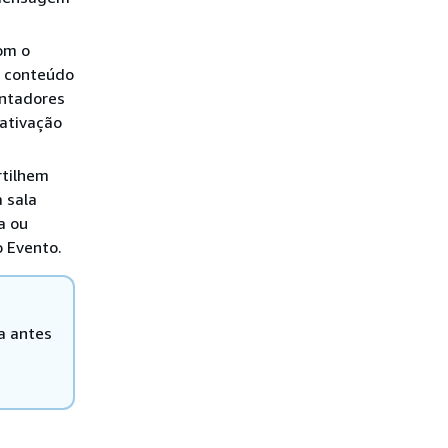
om o
e conteúdo
entadores
 ativação
rtilhem
 sala
a ou
o Evento.
a antes