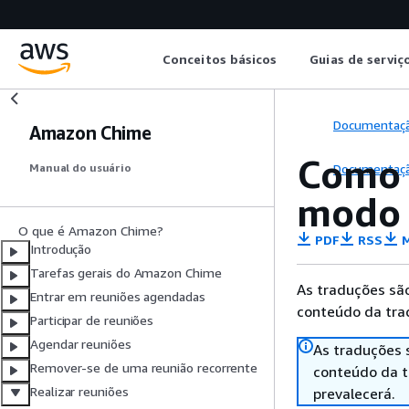
Conceitos básicos
Guias de serviç
Documentaç
Amazon Chime
Como 
Documentaç
Manual do usuário
modo 
O que é Amazon Chime?
PDF
RSS
M
Introdução
Tarefas gerais do Amazon Chime
As traduções são
Entrar em reuniões agendadas
conteúdo da trad
Participar de reuniões
Agendar reuniões
As traduções 
Remover-se de uma reunião recorrente
conteúdo da tr
Realizar reuniões
prevalecerá.