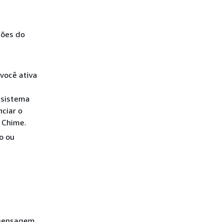
sões do
você ativa
 sistema
ciar o
 Chime.
o ou
 mensagem