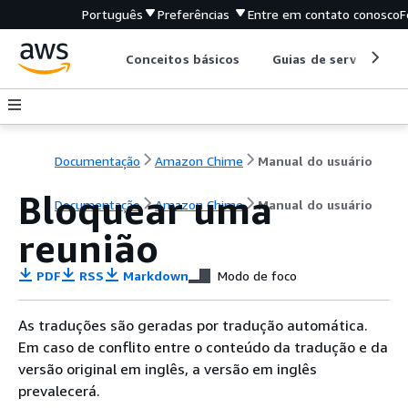
Português
Preferências
Entre em contato conosco
F
Conceitos básicos
Guias de serviço
Documentação
Amazon Chime
Manual do usuário
Bloquear uma
Documentação
Amazon Chime
Manual do usuário
reunião
PDF
RSS
Markdown
Modo de foco
As traduções são geradas por tradução automática.
Em caso de conflito entre o conteúdo da tradução e da
versão original em inglês, a versão em inglês
prevalecerá.