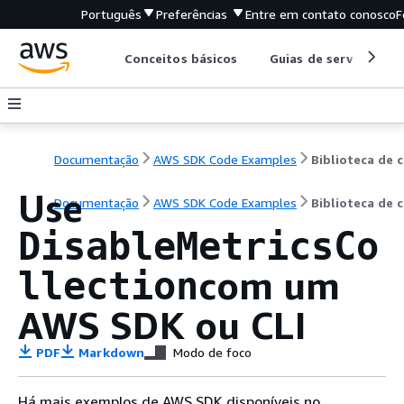
Português
Preferências
Entre em contato conosco
F
Conceitos básicos
Guias de serviço
Documentação
AWS SDK Code Examples
B
Use
Documentação
AWS SDK Code Examples
Biblioteca de 
DisableMetricsCo
com um
llection
AWS SDK ou CLI
PDF
Markdown
Modo de foco
Há mais exemplos de AWS SDK disponíveis no