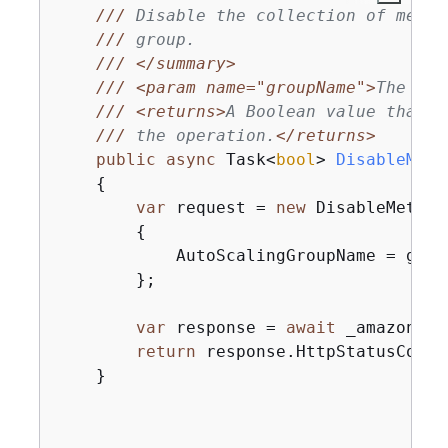
///
 Disable the collection of metri
///
 group.
///
</summary>
///
<param name="groupName">
The nam
///
<returns>
A Boolean value that i
///
 the operation.
</returns>
public
async
 Task<
bool
> 
DisableMetr
{
var
 request = 
new
 DisableMetric
{
            AutoScalingGroupName = group
        };

var
 response = 
await
 _amazonAut
return
 response.HttpStatusCode 
    }
