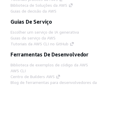
Biblioteca de Soluções da AWS
Guias de decisão da AWS
Guias De Serviço
Escolher um serviço de IA generativa
Guias de serviço da AWS
Tutoriais da AWS CLI no GitHub
Ferramentas De Desenvolvedor
Biblioteca de exemplos de código da AWS
AWS CLI
Centro de Builders AWS
Blog de ferramentas para desenvolvedores da
AWS
Links Úteis
Baixar servidor MCP de documentos da AWS
Faça login no Console da AWS
AWS re:Post