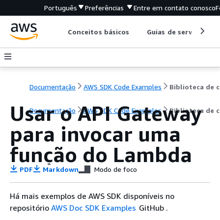
Português
Preferências
Entre em contato conosco
F
Conceitos básicos
Guias de serviço
Documentação
AWS SDK Code Examples
B
Usar o API Gateway
Documentação
AWS SDK Code Examples
Biblioteca de 
para invocar uma
função do Lambda
PDF
Markdown
Modo de foco
Há mais exemplos de AWS SDK disponíveis no
repositório
AWS Doc SDK Examples
GitHub .