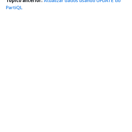
Tópico anterior:
Atualizar dados usando UPDATE do
PartiQL