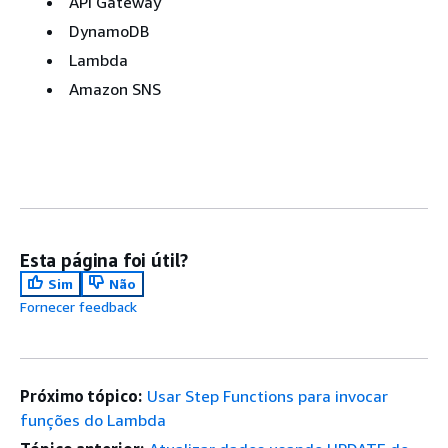
API Gateway
DynamoDB
Lambda
Amazon SNS
Esta página foi útil?
Sim
Não
Fornecer feedback
Próximo tópico:
Usar Step Functions para invocar
funções do Lambda