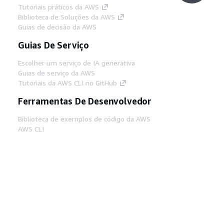
Tutoriais práticos da AWS
Biblioteca de Soluções da AWS
Guias de decisão da AWS
Guias De Serviço
Escolher um serviço de IA generativa
Guias de serviço da AWS
Tutoriais da AWS CLI no GitHub
Ferramentas De Desenvolvedor
Biblioteca de exemplos de código da AWS
AWS CLI
Centro de Builders AWS
Blog de ferramentas para desenvolvedores da
AWS
Links Úteis
Baixar servidor MCP de documentos da AWS
Faça login no Console da AWS
AWS re:Post