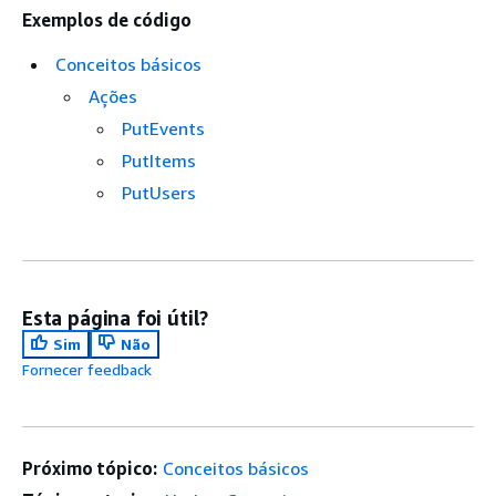
Exemplos de código
Conceitos básicos
Ações
PutEvents
PutItems
PutUsers
Esta página foi útil?
Sim
Não
Fornecer feedback
Próximo tópico:
Conceitos básicos