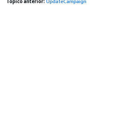
Tópico anterior:
UpdateCampaign