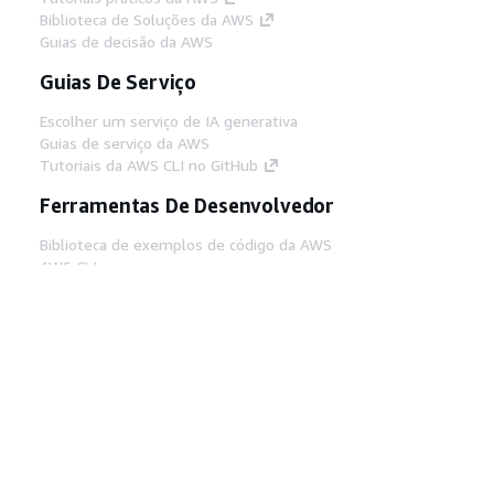
Biblioteca de Soluções da AWS
Guias de decisão da AWS
Guias De Serviço
Escolher um serviço de IA generativa
Guias de serviço da AWS
Tutoriais da AWS CLI no GitHub
Ferramentas De Desenvolvedor
Biblioteca de exemplos de código da AWS
AWS CLI
Centro de Builders AWS
Blog de ferramentas para desenvolvedores da
AWS
Links Úteis
Baixar servidor MCP de documentos da AWS
Faça login no Console da AWS
AWS re:Post