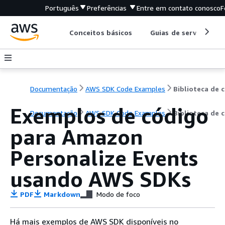
Português
Preferências
Entre em contato conosco
F
Conceitos básicos
Guias de serviço
Documentação
AWS SDK Code Examples
B
Exemplos de código
Documentação
AWS SDK Code Examples
Biblioteca de 
para Amazon
Personalize Events
usando AWS SDKs
PDF
Markdown
Modo de foco
Há mais exemplos de AWS SDK disponíveis no