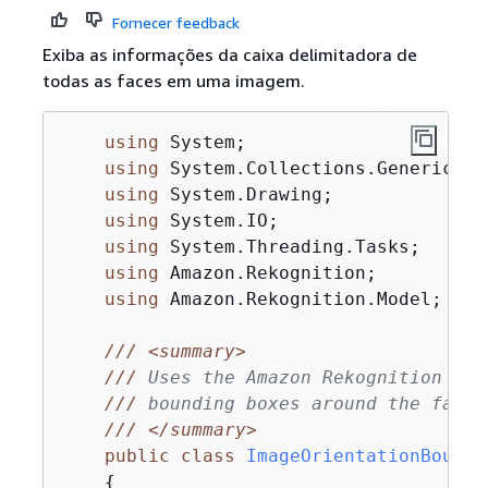
Fornecer feedback
Exiba as informações da caixa delimitadora de
todas as faces em uma imagem.
using
 System;

using
 System.Collections.Generic;

using
 System.Drawing;

using
 System.IO;

using
 System.Threading.Tasks;

using
 Amazon.Rekognition;

using
 Amazon.Rekognition.Model;

///
<summary>
///
 Uses the Amazon Rekognition Ser
///
 bounding boxes around the faces
///
</summary>
public
class
ImageOrientationBoundi
{