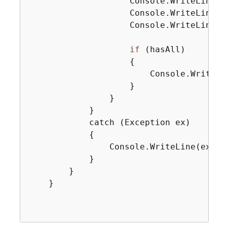
                    Console.WriteLine(
$
                    Console.WriteLine(
$
                    Console.WriteLine(
$
if
 (hasAll)

{
                        Console.WriteLi
                    }

                }

            }

            catch (Exception ex)

{
                Console.WriteLine(ex.Mes
            }

        }

    }
