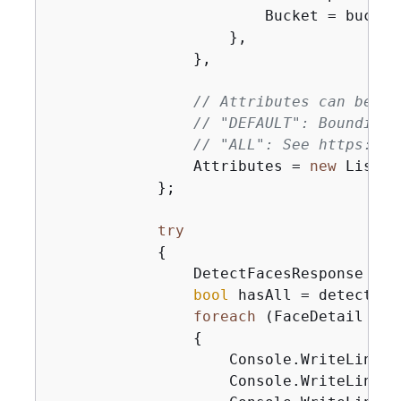
                        Bucket = bucket,
                    },

                },

// Attributes can be "A
// "DEFAULT": BoundingB
// "ALL": See https://d
                Attributes = 
new
 List<
s
            };

try
{
                DetectFacesResponse det
bool
 hasAll = detectFac
foreach
 (FaceDetail fac
{
                    Console.WriteLine(
$
                    Console.WriteLine(
$