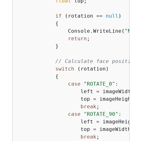
float
 top;

if
 (rotation == 
null
)

{
                Console.WriteLine(
"No e
return
;

            }

// Calculate face position 
switch
 (rotation)

{
case
"ROTATE_0"
:

                    left = imageWidth * 
                    top = imageHeight * 
break
;

case
"ROTATE_90"
:

                    left = imageHeight 
                    top = imageWidth * b
break
;
