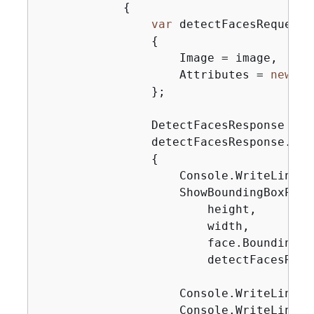
{
var
 detectFacesRequest 
{
                    Image = image,

                    Attributes = 
new
 Li
                };

                DetectFacesResponse det
                detectFacesResponse.Fac
{
                    Console.WriteLine(
"
                    ShowBoundingBoxPosit
                        height,

                        width,

                        face.BoundingBox
                        detectFacesResp
                    Console.WriteLine(
$
                    Console.WriteLine(
$