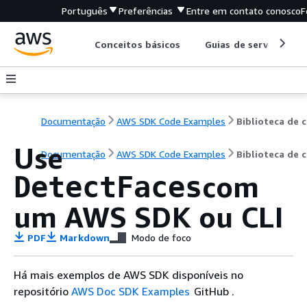
Português
Preferências
Entre em contato conosco
F
Conceitos básicos
Guias de serviço
Documentação
AWS SDK Code Examples
B
Use
Documentação
AWS SDK Code Examples
Biblioteca de 
com
DetectFaces
um AWS SDK ou CLI
PDF
Markdown
Modo de foco
Há mais exemplos de AWS SDK disponíveis no
repositório
AWS Doc SDK Examples
GitHub .