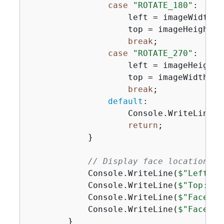
case
"ROTATE_180"
:

                    left = imageWidth -
                    top = imageHeight *
break
;

case
"ROTATE_270"
:

                    left = imageHeight *
                    top = imageWidth * 
break
;

default
:

                    Console.WriteLine(
"
return
;

            }

// Display face location in
            Console.WriteLine(
$"Left: 
{
            Console.WriteLine(
$"Top: 
{
t
            Console.WriteLine(
$"Face Wi
            Console.WriteLine(
$"Face He
        }
