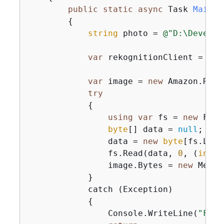
public
static
async
 Task 
Main
(
)
{
string
 photo = 
@"D:\Develop
var
 rekognitionClient = 
new
var
 image = 
new
 Amazon.Reko
try
{
using
var
 fs = 
new
 File
byte
[] data = 
null
;

                data = 
new
byte
[fs.Leng
                fs.Read(data, 
0
, (
int
)f
                image.Bytes = 
new
 Memor
            }

            catch (Exception)

{
                Console.WriteLine(
"Fail