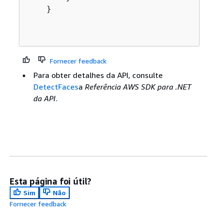
    }

Fornecer feedback
Para obter detalhes da API, consulte
DetectFaces
a
Referência AWS SDK para .NET
da API
.
Esta página foi útil?
Sim
Não
Fornecer feedback