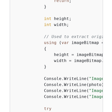
return
;

            }

int
 height;

int
 width;

// Used to extract original
using
 (
var
 imageBitmap = 
ne
{
                height = imageBitmap.Hei
                width = imageBitmap.Widt
            }

            Console.WriteLine(
"Image In
            Console.WriteLine(photo);

            Console.WriteLine(
"Image He
            Console.WriteLine(
"Image Wi
try