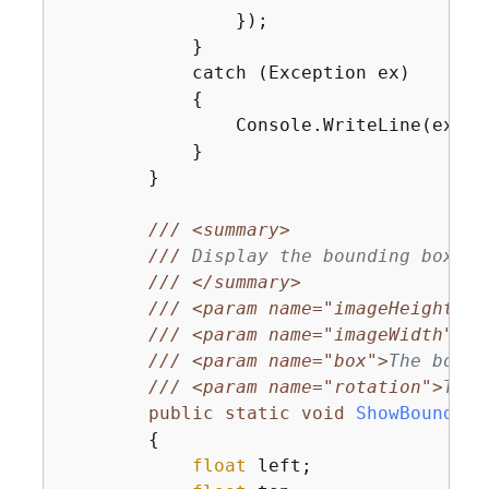
                });

            }

            catch (Exception ex)

{
                Console.WriteLine(ex.Mes
            }

        }

///
<summary>
///
 Display the bounding box in
///
</summary>
///
<param name="imageHeight">
T
///
<param name="imageWidth">
Th
///
<param name="box">
The bound
///
<param name="rotation">
The 
public
static
void
ShowBounding
{
float
 left;
