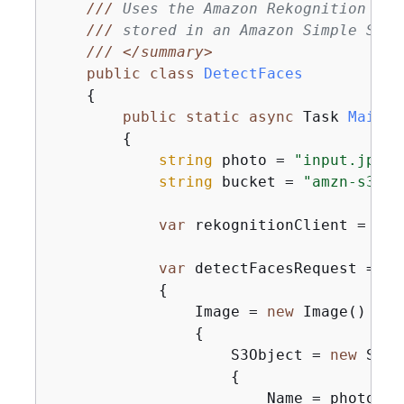
///
 Uses the Amazon Rekognition Ser
///
 stored in an Amazon Simple Stor
///
</summary>
public
class
DetectFaces
{
public
static
async
 Task 
Main
(
)
{
string
 photo = 
"input.jpg"
;

string
 bucket = 
"amzn-s3-de
var
 rekognitionClient = 
new
var
 detectFacesRequest = 
ne
{
                Image = 
new
 Image()

{
                    S3Object = 
new
 S3Ob
{
                        Name = photo,
