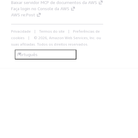
Baixar servidor MCP de documentos da AWS
Faça login no Console da AWS
AWS re:Post
Privacidade
Termos do site
Preferências de
cookies
© 2026, Amazon Web Services, Inc. ou
suas afiliadas. Todos os direitos reservados.
Português